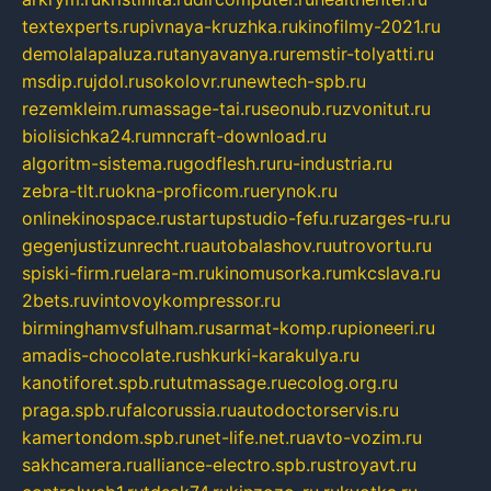
textexperts.ru
pivnaya-kruzhka.ru
kinofilmy-2021.ru
demolalapaluza.ru
tanyavanya.ru
remstir-tolyatti.ru
msdip.ru
jdol.ru
sokolovr.ru
newtech-spb.ru
rezemkleim.ru
massage-tai.ru
seonub.ru
zvonitut.ru
biolisichka24.ru
mncraft-download.ru
algoritm-sistema.ru
godflesh.ru
ru-industria.ru
zebra-tlt.ru
okna-proficom.ru
erynok.ru
onlinekinospace.ru
startupstudio-fefu.ru
zarges-ru.ru
gegenjustizunrecht.ru
autobalashov.ru
utrovortu.ru
spiski-firm.ru
elara-m.ru
kinomusorka.ru
mkcslava.ru
2bets.ru
vintovoykompressor.ru
birminghamvsfulham.ru
sarmat-komp.ru
pioneeri.ru
amadis-chocolate.ru
shkurki-karakulya.ru
kanotiforet.spb.ru
tutmassage.ru
ecolog.org.ru
praga.spb.ru
falcorussia.ru
autodoctorservis.ru
kamertondom.spb.ru
net-life.net.ru
avto-vozim.ru
sakhcamera.ru
alliance-electro.spb.ru
stroyavt.ru