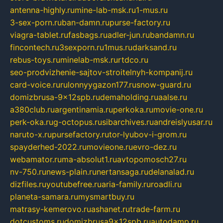
antenna-highly.ru
mine-lab-msk.ru
1-mus.ru
3-sex-porn.ru
ban-damn.ru
purse-factory.ru
viagra-tablet.ru
fasbags.ru
adler-jun.ru
bandamn.ru
fincontech.ru
3sexporn.ru
1mus.ru
darksand.ru
rebus-toys.ru
minelab-msk.ru
rtdco.ru
seo-prodvizhenie-sajtov-stroitelnyh-kompanij.ru
card-voice.ru
rulonnyygazon177.ru
snow-guard.ru
domizbrusa-9x12spb.ru
demaholding.ru
aalse.ru
a380club.ru
argentinamia.ru
perkoka.ru
movie-one.ru
perk-oka.ru
g-octopus.ru
sibarchives.ru
andreislyusar.ru
naruto-x.ru
pursefactory.ru
tor-lyubov-i-grom.ru
spayderhed-2022.ru
movieone.ru
evro-dez.ru
webamator.ru
ma-absolut1.ru
avtopomosch27.ru
nv-750.ru
news-plain.ru
nertansaga.ru
delanalad.ru
dizfiles.ru
youtubefree.ru
aria-family.ru
roadli.ru
planeta-samara.ru
mysmartbuy.ru
matrasy-kemerovo.ru
ashanet.ru
trade-farm.ru
dotcustoms.ru
domizbrusa9x12spb.ru
autodamp.ru