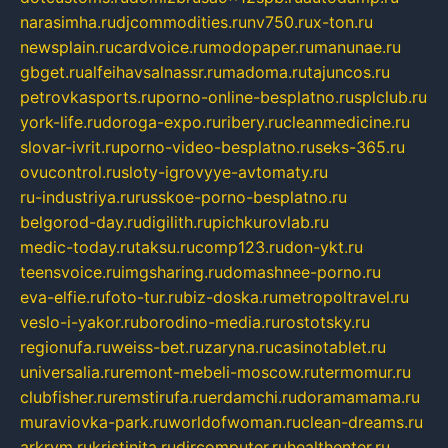
narasimha.ru
djcommodities.ru
nv750.ru
x-ton.ru
newsplain.ru
cardvoice.ru
modopaper.ru
manunae.ru
gbget.ru
alfeihavsalnassr.ru
madoma.ru
tajuncos.ru
petrovkasports.ru
porno-online-besplatno.ru
splclub.ru
york-life.ru
doroga-expo.ru
ribery.ru
cleanmedicine.ru
slovar-ivrit.ru
porno-video-besplatno.ru
seks-365.ru
ovucontrol.ru
sloty-igrovyye-avtomaty.ru
ru-industriya.ru
russkoe-porno-besplatno.ru
belgorod-day.ru
digilith.ru
pichkurovlab.ru
medic-today.ru
taksu.ru
comp123.ru
don-ykt.ru
teensvoice.ru
imgsharing.ru
domashnee-porno.ru
eva-elfie.ru
foto-tur.ru
biz-doska.ru
metropoltravel.ru
veslo-i-yakor.ru
borodino-media.ru
rostotsky.ru
regionufa.ru
weiss-bet.ru
zaryna.ru
casinotablet.ru
universalia.ru
remont-mebeli-moscow.ru
termomur.ru
clubfisher.ru
remstirufa.ru
erdamchi.ru
doramamama.ru
muraviovka-park.ru
worldofwoman.ru
clean-dreams.ru
arkrym.ru
kristinita.ru
dircomputer.ru
healthenter.ru