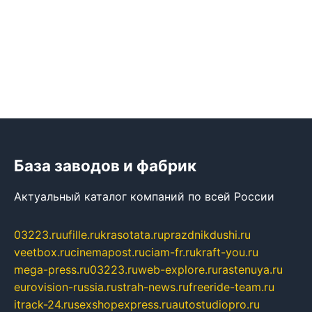
База заводов и фабрик
Актуальный каталог компаний по всей России
03223.ru
ufille.ru
krasotata.ru
prazdnikdushi.ru
veetbox.ru
cinemapost.ru
ciam-fr.ru
kraft-you.ru
mega-press.ru
03223.ru
web-explore.ru
rastenuya.ru
eurovision-russia.ru
strah-news.ru
freeride-team.ru
itrack-24.ru
sexshopexpress.ru
autostudiopro.ru