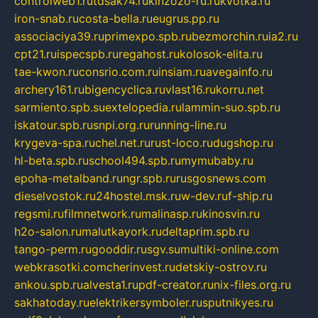
controlweb1.ru
tdsak74.ru
kinzozo-ru.ru
kvotka.ru
iron-snab.ru
costa-bella.ru
eugrus.pp.ru
associaciya39.ru
primexpo.spb.ru
bezmorchin.ru
ia2.ru
cpt21.ru
ispecspb.ru
regahost.ru
kolosok-elita.ru
tae-kwon.ru
consrio.com.ru
insiam.ru
avegainfo.ru
archery161.ru
bigencyclica.ru
vlast16.ru
korru.net
sarmiento.spb.su
extelopedia.ru
lammin-suo.spb.ru
iskatour.spb.ru
snpi.org.ru
running-line.ru
krygeva-spa.ru
chel.net.ru
rust-loco.ru
dugshop.ru
hl-beta.spb.ru
school494.spb.ru
mymubaby.ru
epoha-metalband.ru
ngr.spb.ru
rusgosnews.com
dieselvostok.ru
24hostel.msk.ru
w-dev.ru
f-ship.ru
regsmi.ru
filmnetwork.ru
malinasp.ru
kinosvin.ru
h2o-salon.ru
malutkayork.ru
deltaprim.spb.ru
tango-perm.ru
gooddir.ru
sgv.su
multiki-online.com
webkrasotki.com
cherinvest.ru
detskiy-ostrov.ru
ankou.spb.ru
alvesta1.ru
pdf-creator.ru
nix-files.org.ru
sakhatoday.ru
elektrikersymboler.ru
sputnikyes.ru