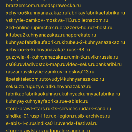
brazzerscom.ru
medsprawo4ka.ru
xehyroo5kuhnyanazakaz.ru
fabrikayfabrikaefabrika.ru
vskrytie-zamkov-moskva-113.ru
biletnadom.ru
zed-online.ru
pimchax.ru
brazzers-hd.ru
z-host.ru
kitubeu2kuhnyanazakaz.ru
naperekate.ru
kuhnyaofabrikaufabrik.ru
kitubeu-2-kuhnyanazakaz.ru
xehyroo-5-kuhnyanazakaz.ru
cs-68.ru
guzywia-4-kuhnyanazakaz.ru
mir-tk.ru
vlknrussia.ru
cs68.ru
vladivostok-map.ru
video-seks.ru
bankaribi.ru
raszar.ru
vskrytie-zamkov-moskva113.ru
lipetsktelecom.ru
tovudyi4kuhnyanazakaz.ru
seksuzb.ru
guzywia4kuhnyanazakaz.ru
fabrikaofabrikaokuhny.ru
kuhnyaekuhnyaafabrika.ru
kuhnyaykuhnyayfabrika.ru
e-abis1c.ru
store-brawl-stars.ru
kts-services.ru
dark-sand.ru
sindika-01.ru
sp-life.ru
x-legion.ru
sib-archives.ru
e-abis-1-c.ru
sindika01.ru
venda-festival.ru
store-brawlstars.ru
dooraleksandria.ru