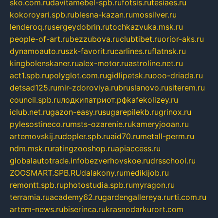
sko.com.ru
davitamebel-spb.ru
fotsis.ru
tesiaes.ru
kokoroyari.spb.ru
blesna-kazan.ru
mossilver.ru
lenderoq.ru
sergeydobrin.ru
tochkazvuka.msk.ru
people-of-art.ru
bezzubova.ru
clubtibet.ru
orior-aks.ru
dynamoauto.ru
szk-favorit.ru
carlines.ru
flatnsk.ru
kingbolenskaner.ru
alex-motor.ru
astroline.net.ru
act1.spb.ru
polyglot.com.ru
gidlipetsk.ru
ooo-driada.ru
detsad125.ru
mir-zdoroviya.ru
bruslanovo.ru
siterem.ru
council.spb.ru
лодкипатриот.рф
kafekolizey.ru
iclub.net.ru
gazon-easy.ru
sugarepilekb.ru
grinox.ru
pylesostineco.ru
msts-ozarenie.ru
kameryjooan.ru
artemovskij.ru
dopler.spb.ru
aid70.ru
metall-perm.ru
ndm.msk.ru
ratingzooshop.ru
apiaccess.ru
globalautotrade.info
bezverhovskoe.ru
drsschool.ru
ZOOSMART.SPB.RU
dalakony.ru
medikijob.ru
remontt.spb.ru
photostudia.spb.ru
myragon.ru
terramia.ru
academy62.ru
gardengallereya.ru
rti.com.ru
artem-news.ru
biserinca.ru
krasnodarkurort.com