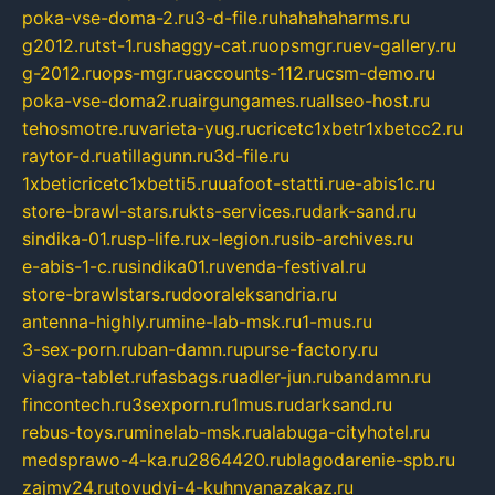
poka-vse-doma-2.ru
3-d-file.ru
hahahaharms.ru
g2012.ru
tst-1.ru
shaggy-cat.ru
opsmgr.ru
ev-gallery.ru
g-2012.ru
ops-mgr.ru
accounts-112.ru
csm-demo.ru
poka-vse-doma2.ru
airgungames.ru
allseo-host.ru
tehosmotre.ru
varieta-yug.ru
cricetc1xbetr1xbetcc2.ru
raytor-d.ru
atillagunn.ru
3d-file.ru
1xbeticricetc1xbetti5.ru
uafoot-statti.ru
e-abis1c.ru
store-brawl-stars.ru
kts-services.ru
dark-sand.ru
sindika-01.ru
sp-life.ru
x-legion.ru
sib-archives.ru
e-abis-1-c.ru
sindika01.ru
venda-festival.ru
store-brawlstars.ru
dooraleksandria.ru
antenna-highly.ru
mine-lab-msk.ru
1-mus.ru
3-sex-porn.ru
ban-damn.ru
purse-factory.ru
viagra-tablet.ru
fasbags.ru
adler-jun.ru
bandamn.ru
fincontech.ru
3sexporn.ru
1mus.ru
darksand.ru
rebus-toys.ru
minelab-msk.ru
alabuga-cityhotel.ru
medsprawo-4-ka.ru
2864420.ru
blagodarenie-spb.ru
zajmy24.ru
tovudyi-4-kuhnyanazakaz.ru