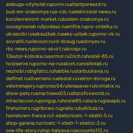
alabuga-cityhotel.ru
pornv.ru
atlantpereezd.ru
bud-em-znakomye.ru
a-cdc.ru
elektrostal-news.ru
korolevremont-market.ru
budem-znakomye.ru
oooagrosnab.ru
fpodaso.ru
emfire.ru
pro-otdelky.ru
ukrasotki.ru
seksuzbek.ru
seks-uzbek.ru
porno-vk.ru
sovratili.ru
olecoon.ru
vd-dosug.ru
adonyev.ru
rbc-news.ru
porno-skvirt.ru
krospr.ru
13autor-kolonka.ru
sormol.ru
2rich.ru
hostel-65.ru
hostserve.ru
porno-na-russkom.ru
mishinlab.ru
neznobi.ru
bigfatcc.ru
habble.ru
starbucksvia.ru
delfinet.ru
silvernano.ru
elestal.ru
vektor-doroga.ru
velotrenajery.ru
pronso54.ru
lenasever.ru
lovinskix.ru
show-pets.ru
smartnews03.ru
discofoxworld.ru
miraclecoon.ru
pongup.ru
hostel65.ru
liura.ru
glasspb.ru
firehunters.ru
gribowo.ru
gnalis.ru
bulkitula.ru
hometown-france.ru
1-xbeticricetc-1-xbetti-5.ru
shop-garena.ru
cricetc-1-xbetr-1-xbetcc-2.ru
one-life-story.ru
top-halyava.ru
accounts112.ru