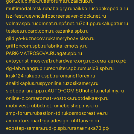
golf2club.msk.ru
aeforums.ru
zallclub.ru
multimodal.msk.ru
habaigry.ru
haikko.ru
sobakopedia.ru
isz-fest.ru
ewnc.info
screensaver-clock.net.ru
volnav.spb.ru
comnat.ru
npf.net.ru
7bit.pp.ru
kalugatur.ru
tesiaes.ru
card.com.ru
kazanka.spb.ru
gildiya-kuznecov.ru
kameryboavision.ru
griffoncom.spb.ru
fabrika-emotsiy.ru
PARK-MATROSOVA.RU
agat.spb.ru
avtoyurist-moskva1.ru
hardware.org.ru
схема-авто.рф
dg-lab.ru
angrup.ru
recruiter.spb.ru
music8.spb.ru
krsk124.ru
kubok.spb.ru
romanofforex.ru
analitikaplus.ru
spyonline.ru
zosikamery.ru
sloboda-ural.pp.ru
AUTO-COM.SU
hohota.net
alimy.ru
online-z.com
aromat-vostoka.ru
otdelkaexp.ru
mobilvest.ru
bbd.net.ru
mebelshop.msk.ru
smp-forum.ru
bastion-td.ru
kosmoscreative.ru
avrmotors.ru
art-galadesign.ru
tiffany-c.ru
ecostep-samara.ru
d-p.spb.ru
галактика73.рф