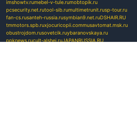
imshowtv.ru
mebel-v-tule.ru
mobtopik.ru
pcsecurity.net.ru
tool-sib.ru
multimetrunit.ru
sp-tour.ru
fan-cs.ru
santeh-russia.ru
symbian9.net.ru
DSHAIR.RU
tmmotors.spb.ru
xjocuricopii.com
musavtomat.msk.ru
obustrojdom.ru
sovetcik.ru
ybaranovskaya.ru
ppknews.ru
cult-alshei.ru
JAPANRUSSIA.RU
proekciyamebel.ru
imper-finans.ru
rim.org.ru
glamourai.ru
brassminus.ru
zabor-pro.ru
ftn.pp.ru
dorogoe58.ru
laimengpacker.ru
kuzova-zapchasti.ru
sageerp.ru
taxodrom.ru
dsrazvitie.ru
hardcity.net.ru
ratinghomegames.ru
topservice25.ru
gubernyan.ru
gtglasslined.ru
ii4.ru
tssport.spb.ru
andorra24.com
blackwallstreet.ru
oboimos.ru
optim-doors.com.ru
ikuch.ru
nycr.org.ru
npa21.ru
vremya-ch.spb.ru
desert000.ru
ivtorgi.ru
ifiori.ru
catalog-statei.ru
dcv.org.ru
spetsmaster174.ru
ipkameryhiseeu.ru
dum26.ru
ruspol.spb.ru
fr-opendp.ru
kam-solnyshko.ru
cheyenne-arapaho.ru
sevzapmetal.spb.ru