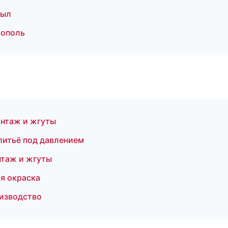
зыл
рополь
онтаж и жгуты
литьё под давлением
таж и жгуты
я окраска
изводство