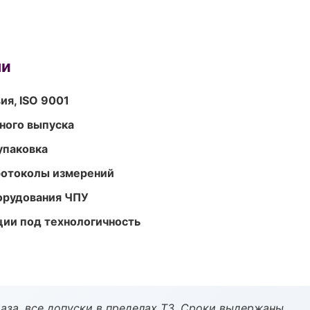
ми
ия, ISO 9001
ного выпуска
упаковка
ротоколы измерений
орудования ЧПУ
ции под технологичность
аза, все допуски в пределах ТЗ. Сроки выдержаны.