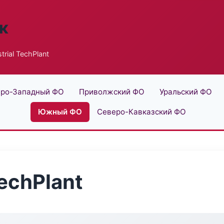
к
rial TechPlant
ро-Западный ФО
Приволжский ФО
Уральский ФО
Южный ФО
Северо-Кавказский ФО
TechPlant