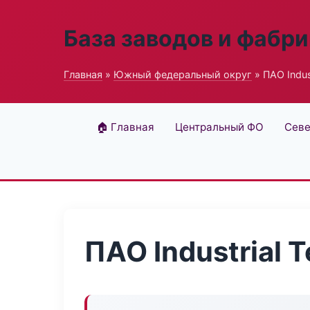
База заводов и фабри
Главная
»
Южный федеральный округ
» ПАО Indust
🏠 Главная
Центральный ФО
Севе
ПАО Industrial 