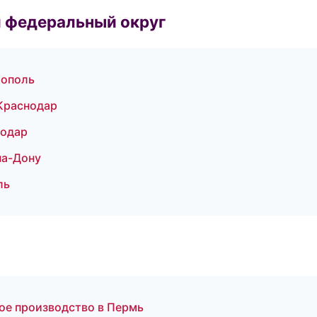
 федеральный округ
рополь
Краснодар
нодар
на-Дону
ль
ое производство в Пермь