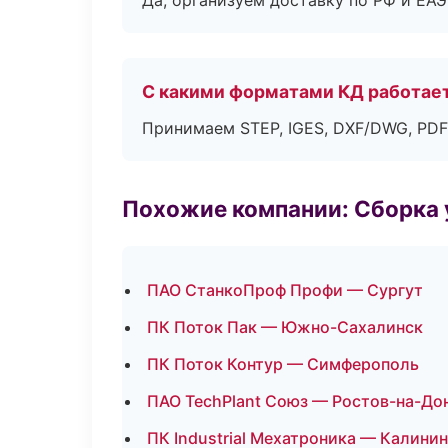
Да, организуем доставку по РФ и ЕА
С какими форматами КД работае
Принимаем STEP, IGES, DXF/DWG, PDF
Похожие компании: Сборка 
ПАО СтанкоПроф Профи — Сургут
ПК Поток Пак — Южно-Сахалинск
ПК Поток Контур — Симферополь
ПАО TechPlant Союз — Ростов-на-До
ПК Industrial Мехатроника — Калини