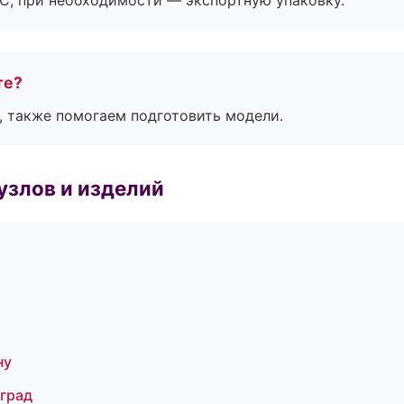
ЭС, при необходимости — экспортную упаковку.
те?
, также помогаем подготовить модели.
узлов и изделий
ну
нград