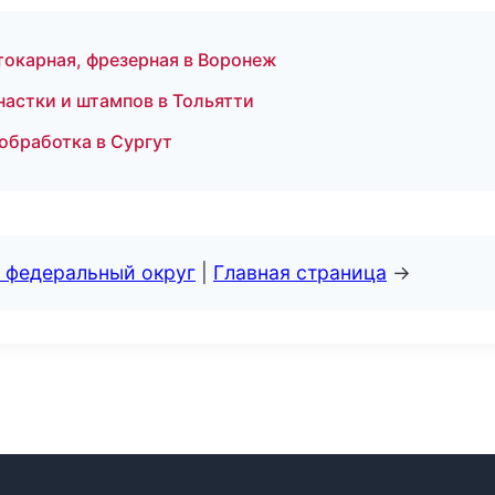
токарная, фрезерная в Воронеж
настки и штампов в Тольятти
обработка в Сургут
 федеральный округ
|
Главная страница
→