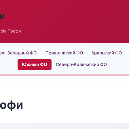
к
bly Профи
ро-Западный ФО
Приволжский ФО
Уральский ФО
Южный ФО
Северо-Кавказский ФО
рофи