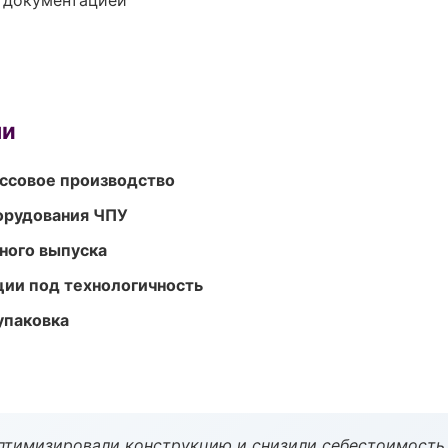
е документацией
ми
ассовое производство
орудования ЧПУ
ного выпуска
ции под технологичность
упаковка
птимизировали конструкцию и снизили себестоимость