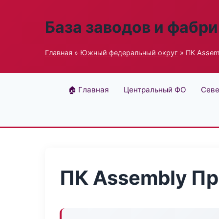
База заводов и фабри
Главная
»
Южный федеральный округ
» ПК Assem
🏠 Главная
Центральный ФО
Севе
ПК Assembly П