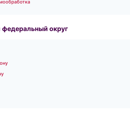
рмообработка
 федеральный округ
Дону
ну