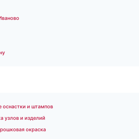
Иваново
ну
е оснастки и штампов
а узлов и изделий
орошковая окраска