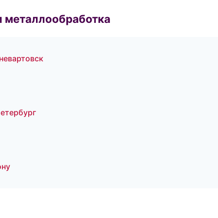
и металлообработка
жневартовск
Петербург
ону