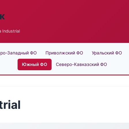
к
Industrial
ро-Западный ФО
Приволжский ФО
Уральский ФО
Южный ФО
Северо-Кавказский ФО
rial