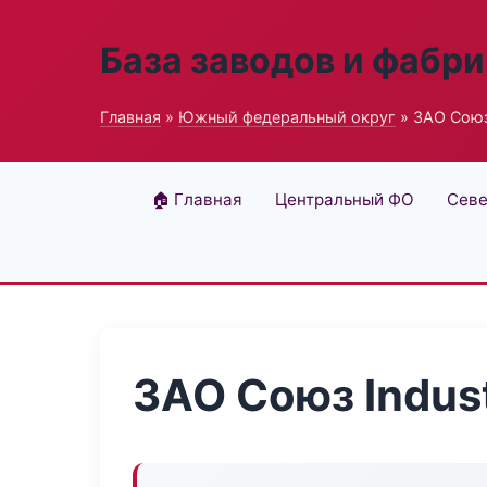
База заводов и фабри
Главная
»
Южный федеральный округ
» ЗАО Союз 
🏠 Главная
Центральный ФО
Севе
ЗАО Союз Indust