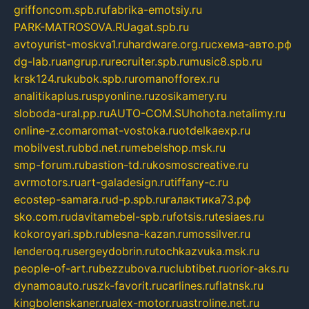
griffoncom.spb.ru
fabrika-emotsiy.ru
PARK-MATROSOVA.RU
agat.spb.ru
avtoyurist-moskva1.ru
hardware.org.ru
схема-авто.рф
dg-lab.ru
angrup.ru
recruiter.spb.ru
music8.spb.ru
krsk124.ru
kubok.spb.ru
romanofforex.ru
analitikaplus.ru
spyonline.ru
zosikamery.ru
sloboda-ural.pp.ru
AUTO-COM.SU
hohota.net
alimy.ru
online-z.com
aromat-vostoka.ru
otdelkaexp.ru
mobilvest.ru
bbd.net.ru
mebelshop.msk.ru
smp-forum.ru
bastion-td.ru
kosmoscreative.ru
avrmotors.ru
art-galadesign.ru
tiffany-c.ru
ecostep-samara.ru
d-p.spb.ru
галактика73.рф
sko.com.ru
davitamebel-spb.ru
fotsis.ru
tesiaes.ru
kokoroyari.spb.ru
blesna-kazan.ru
mossilver.ru
lenderoq.ru
sergeydobrin.ru
tochkazvuka.msk.ru
people-of-art.ru
bezzubova.ru
clubtibet.ru
orior-aks.ru
dynamoauto.ru
szk-favorit.ru
carlines.ru
flatnsk.ru
kingbolenskaner.ru
alex-motor.ru
astroline.net.ru