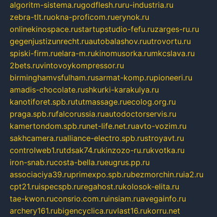
algoritm-sistema.ru
godflesh.ru
ru-industria.ru
zebra-tlt.ru
okna-proficom.ru
erynok.ru
onlinekinospace.ru
startupstudio-fefu.ru
zarges-ru.ru
gegenjustizunrecht.ru
autobalashov.ru
utrovortu.ru
spiski-firm.ru
elara-m.ru
kinomusorka.ru
mkcslava.ru
2bets.ru
vintovoykompressor.ru
birminghamvsfulham.ru
sarmat-komp.ru
pioneeri.ru
amadis-chocolate.ru
shkurki-karakulya.ru
kanotiforet.spb.ru
tutmassage.ru
ecolog.org.ru
praga.spb.ru
falcorussia.ru
autodoctorservis.ru
kamertondom.spb.ru
net-life.net.ru
avto-vozim.ru
sakhcamera.ru
alliance-electro.spb.ru
stroyavt.ru
controlweb1.ru
tdsak74.ru
kinzozo-ru.ru
kvotka.ru
iron-snab.ru
costa-bella.ru
eugrus.pp.ru
associaciya39.ru
primexpo.spb.ru
bezmorchin.ru
ia2.ru
cpt21.ru
ispecspb.ru
regahost.ru
kolosok-elita.ru
tae-kwon.ru
consrio.com.ru
insiam.ru
avegainfo.ru
archery161.ru
bigencyclica.ru
vlast16.ru
korru.net