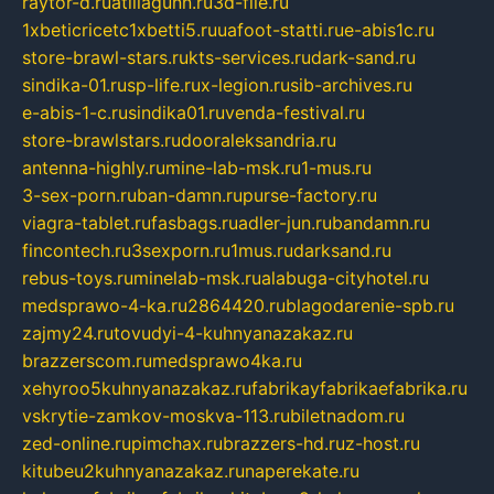
raytor-d.ru
atillagunn.ru
3d-file.ru
1xbeticricetc1xbetti5.ru
uafoot-statti.ru
e-abis1c.ru
store-brawl-stars.ru
kts-services.ru
dark-sand.ru
sindika-01.ru
sp-life.ru
x-legion.ru
sib-archives.ru
e-abis-1-c.ru
sindika01.ru
venda-festival.ru
store-brawlstars.ru
dooraleksandria.ru
antenna-highly.ru
mine-lab-msk.ru
1-mus.ru
3-sex-porn.ru
ban-damn.ru
purse-factory.ru
viagra-tablet.ru
fasbags.ru
adler-jun.ru
bandamn.ru
fincontech.ru
3sexporn.ru
1mus.ru
darksand.ru
rebus-toys.ru
minelab-msk.ru
alabuga-cityhotel.ru
medsprawo-4-ka.ru
2864420.ru
blagodarenie-spb.ru
zajmy24.ru
tovudyi-4-kuhnyanazakaz.ru
brazzerscom.ru
medsprawo4ka.ru
xehyroo5kuhnyanazakaz.ru
fabrikayfabrikaefabrika.ru
vskrytie-zamkov-moskva-113.ru
biletnadom.ru
zed-online.ru
pimchax.ru
brazzers-hd.ru
z-host.ru
kitubeu2kuhnyanazakaz.ru
naperekate.ru