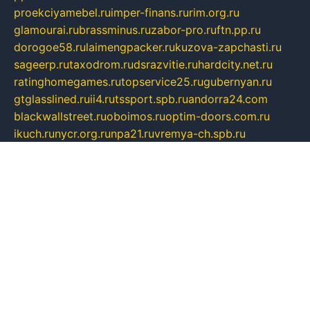
proekciyamebel.ru
imper-finans.ru
rim.org.ru
glamourai.ru
brassminus.ru
zabor-pro.ru
ftn.pp.ru
dorogoe58.ru
laimengpacker.ru
kuzova-zapchasti.ru
sageerp.ru
taxodrom.ru
dsrazvitie.ru
hardcity.net.ru
ratinghomegames.ru
topservice25.ru
gubernyan.ru
gtglasslined.ru
ii4.ru
tssport.spb.ru
andorra24.com
blackwallstreet.ru
oboimos.ru
optim-doors.com.ru
ikuch.ru
nycr.org.ru
npa21.ru
vremya-ch.spb.ru
desert000.ru
ivtorgi.ru
ifiori.ru
catalog-statei.ru
dcv.org.ru
spetsmaster174.ru
ipkameryhiseeu.ru
dum26.ru
ruspol.spb.ru
fr-opendp.ru
kam-solnyshko.ru
cheyenne-arapaho.ru
sevzapmetal.spb.ru
ted-lapidus.spb.ru
parasite-eliminator.ru
sigma-complete.ru
modernworld.ru
dama-moda.ru
eholot-group.ru
sk-nvkz.ru
DRONGOLD.RU
democratia2.ru
i-farmer.ru
mass-sport.org
jablonex.spb.ru
bookmess.ru
linkword.ru
refineua.com.ru
cs-spec.net.ru
altay-mebel.ru