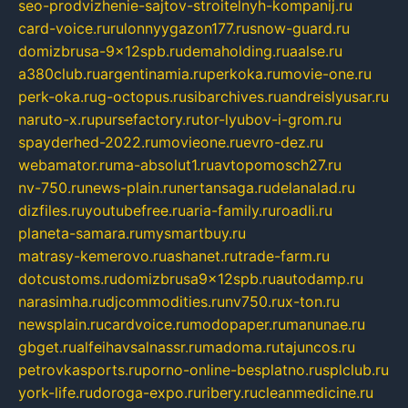
seo-prodvizhenie-sajtov-stroitelnyh-kompanij.ru
card-voice.ru
rulonnyygazon177.ru
snow-guard.ru
domizbrusa-9x12spb.ru
demaholding.ru
aalse.ru
a380club.ru
argentinamia.ru
perkoka.ru
movie-one.ru
perk-oka.ru
g-octopus.ru
sibarchives.ru
andreislyusar.ru
naruto-x.ru
pursefactory.ru
tor-lyubov-i-grom.ru
spayderhed-2022.ru
movieone.ru
evro-dez.ru
webamator.ru
ma-absolut1.ru
avtopomosch27.ru
nv-750.ru
news-plain.ru
nertansaga.ru
delanalad.ru
dizfiles.ru
youtubefree.ru
aria-family.ru
roadli.ru
planeta-samara.ru
mysmartbuy.ru
matrasy-kemerovo.ru
ashanet.ru
trade-farm.ru
dotcustoms.ru
domizbrusa9x12spb.ru
autodamp.ru
narasimha.ru
djcommodities.ru
nv750.ru
x-ton.ru
newsplain.ru
cardvoice.ru
modopaper.ru
manunae.ru
gbget.ru
alfeihavsalnassr.ru
madoma.ru
tajuncos.ru
petrovkasports.ru
porno-online-besplatno.ru
splclub.ru
york-life.ru
doroga-expo.ru
ribery.ru
cleanmedicine.ru