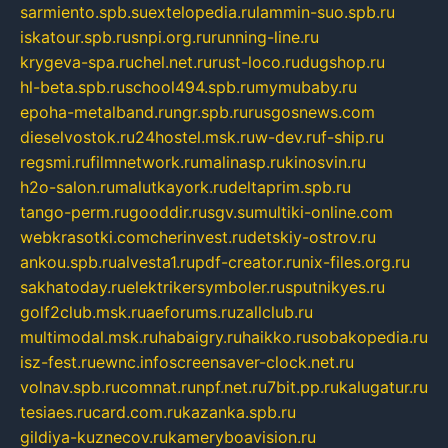
sarmiento.spb.su
extelopedia.ru
lammin-suo.spb.ru
iskatour.spb.ru
snpi.org.ru
running-line.ru
krygeva-spa.ru
chel.net.ru
rust-loco.ru
dugshop.ru
hl-beta.spb.ru
school494.spb.ru
mymubaby.ru
epoha-metalband.ru
ngr.spb.ru
rusgosnews.com
dieselvostok.ru
24hostel.msk.ru
w-dev.ru
f-ship.ru
regsmi.ru
filmnetwork.ru
malinasp.ru
kinosvin.ru
h2o-salon.ru
malutkayork.ru
deltaprim.spb.ru
tango-perm.ru
gooddir.ru
sgv.su
multiki-online.com
webkrasotki.com
cherinvest.ru
detskiy-ostrov.ru
ankou.spb.ru
alvesta1.ru
pdf-creator.ru
nix-files.org.ru
sakhatoday.ru
elektrikersymboler.ru
sputnikyes.ru
golf2club.msk.ru
aeforums.ru
zallclub.ru
multimodal.msk.ru
habaigry.ru
haikko.ru
sobakopedia.ru
isz-fest.ru
ewnc.info
screensaver-clock.net.ru
volnav.spb.ru
comnat.ru
npf.net.ru
7bit.pp.ru
kalugatur.ru
tesiaes.ru
card.com.ru
kazanka.spb.ru
gildiya-kuznecov.ru
kameryboavision.ru