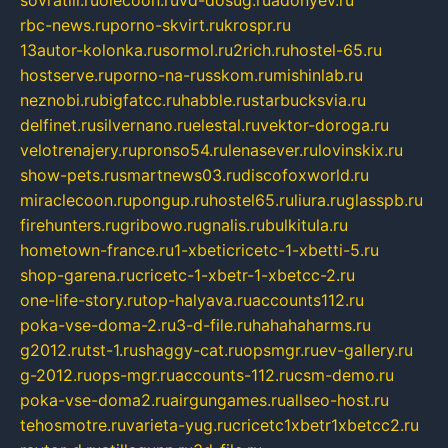
sovratili.ru
olecoon.ru
vd-dosug.ru
adonyev.ru
rbc-news.ru
porno-skvirt.ru
krospr.ru
13autor-kolonka.ru
sormol.ru
2rich.ru
hostel-65.ru
hostserve.ru
porno-na-russkom.ru
mishinlab.ru
neznobi.ru
bigfatcc.ru
habble.ru
starbucksvia.ru
delfinet.ru
silvernano.ru
elestal.ru
vektor-doroga.ru
velotrenajery.ru
pronso54.ru
lenasever.ru
lovinskix.ru
show-pets.ru
smartnews03.ru
discofoxworld.ru
miraclecoon.ru
pongup.ru
hostel65.ru
liura.ru
glasspb.ru
firehunters.ru
gribowo.ru
gnalis.ru
bulkitula.ru
hometown-france.ru
1-xbeticricetc-1-xbetti-5.ru
shop-garena.ru
cricetc-1-xbetr-1-xbetcc-2.ru
one-life-story.ru
top-halyava.ru
accounts112.ru
poka-vse-doma-2.ru
3-d-file.ru
hahahaharms.ru
g2012.ru
tst-1.ru
shaggy-cat.ru
opsmgr.ru
ev-gallery.ru
g-2012.ru
ops-mgr.ru
accounts-112.ru
csm-demo.ru
poka-vse-doma2.ru
airgungames.ru
allseo-host.ru
tehosmotre.ru
varieta-yug.ru
cricetc1xbetr1xbetcc2.ru