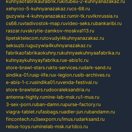
kuhnyaofabrikaufabrik.ru
kitubeu-2-kuhnyanazakaz.ru
xehyroo-5-kuhnyanazakaz.ru
cs-68.ru
guzywia-4-kuhnyanazakaz.ru
mir-tk.ru
vlknrussia.ru
cs68.ru
vladivostok-map.ru
video-seks.ru
bankaribi.ru
raszar.ru
vskrytie-zamkov-moskva113.ru
lipetsktelecom.ru
tovudyi4kuhnyanazakaz.ru
seksuzb.ru
guzywia4kuhnyanazakaz.ru
fabrikaofabrikaokuhny.ru
kuhnyaekuhnyaafabrika.ru
kuhnyaykuhnyayfabrika.ru
e-abis1c.ru
store-brawl-stars.ru
kts-services.ru
dark-sand.ru
sindika-01.ru
sp-life.ru
x-legion.ru
sib-archives.ru
e-abis-1-c.ru
sindika01.ru
venda-festival.ru
store-brawlstars.ru
dooraleksandria.ru
antenna-highly.ru
mine-lab-msk.ru
1-mus.ru
3-sex-porn.ru
ban-damn.ru
purse-factory.ru
viagra-tablet.ru
fasbags.ru
adler-jun.ru
bandamn.ru
fincontech.ru
3sexporn.ru
1mus.ru
darksand.ru
rebus-toys.ru
minelab-msk.ru
rtdco.ru