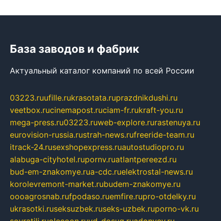
База заводов и фабрик
Актуальный каталог компаний по всей России
03223.ru
ufille.ru
krasotata.ru
prazdnikdushi.ru
veetbox.ru
cinemapost.ru
ciam-fr.ru
kraft-you.ru
mega-press.ru
03223.ru
web-explore.ru
rastenuya.ru
eurovision-russia.ru
strah-news.ru
freeride-team.ru
itrack-24.ru
sexshopexpress.ru
autostudiopro.ru
alabuga-cityhotel.ru
pornv.ru
atlantpereezd.ru
bud-em-znakomye.ru
a-cdc.ru
elektrostal-news.ru
korolevremont-market.ru
budem-znakomye.ru
oooagrosnab.ru
fpodaso.ru
emfire.ru
pro-otdelky.ru
ukrasotki.ru
seksuzbek.ru
seks-uzbek.ru
porno-vk.ru