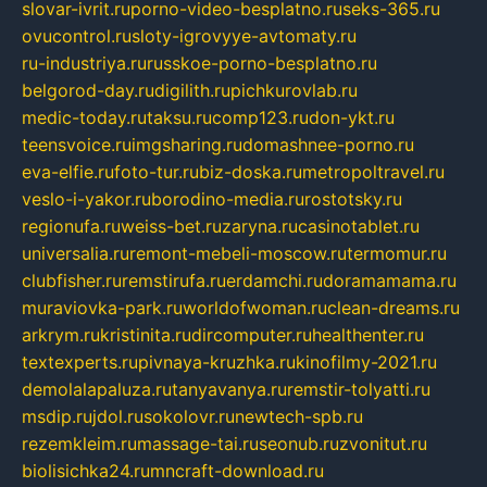
slovar-ivrit.ru
porno-video-besplatno.ru
seks-365.ru
ovucontrol.ru
sloty-igrovyye-avtomaty.ru
ru-industriya.ru
russkoe-porno-besplatno.ru
belgorod-day.ru
digilith.ru
pichkurovlab.ru
medic-today.ru
taksu.ru
comp123.ru
don-ykt.ru
teensvoice.ru
imgsharing.ru
domashnee-porno.ru
eva-elfie.ru
foto-tur.ru
biz-doska.ru
metropoltravel.ru
veslo-i-yakor.ru
borodino-media.ru
rostotsky.ru
regionufa.ru
weiss-bet.ru
zaryna.ru
casinotablet.ru
universalia.ru
remont-mebeli-moscow.ru
termomur.ru
clubfisher.ru
remstirufa.ru
erdamchi.ru
doramamama.ru
muraviovka-park.ru
worldofwoman.ru
clean-dreams.ru
arkrym.ru
kristinita.ru
dircomputer.ru
healthenter.ru
textexperts.ru
pivnaya-kruzhka.ru
kinofilmy-2021.ru
demolalapaluza.ru
tanyavanya.ru
remstir-tolyatti.ru
msdip.ru
jdol.ru
sokolovr.ru
newtech-spb.ru
rezemkleim.ru
massage-tai.ru
seonub.ru
zvonitut.ru
biolisichka24.ru
mncraft-download.ru