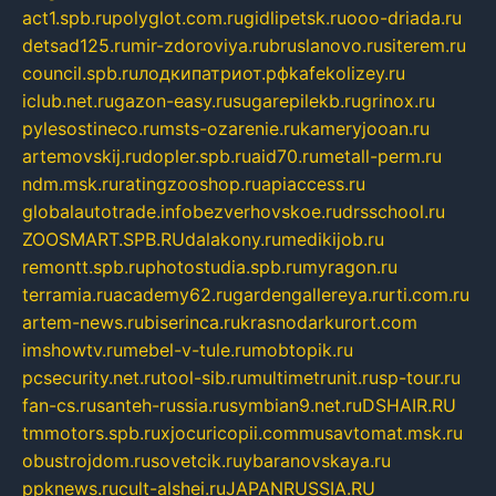
act1.spb.ru
polyglot.com.ru
gidlipetsk.ru
ooo-driada.ru
detsad125.ru
mir-zdoroviya.ru
bruslanovo.ru
siterem.ru
council.spb.ru
лодкипатриот.рф
kafekolizey.ru
iclub.net.ru
gazon-easy.ru
sugarepilekb.ru
grinox.ru
pylesostineco.ru
msts-ozarenie.ru
kameryjooan.ru
artemovskij.ru
dopler.spb.ru
aid70.ru
metall-perm.ru
ndm.msk.ru
ratingzooshop.ru
apiaccess.ru
globalautotrade.info
bezverhovskoe.ru
drsschool.ru
ZOOSMART.SPB.RU
dalakony.ru
medikijob.ru
remontt.spb.ru
photostudia.spb.ru
myragon.ru
terramia.ru
academy62.ru
gardengallereya.ru
rti.com.ru
artem-news.ru
biserinca.ru
krasnodarkurort.com
imshowtv.ru
mebel-v-tule.ru
mobtopik.ru
pcsecurity.net.ru
tool-sib.ru
multimetrunit.ru
sp-tour.ru
fan-cs.ru
santeh-russia.ru
symbian9.net.ru
DSHAIR.RU
tmmotors.spb.ru
xjocuricopii.com
musavtomat.msk.ru
obustrojdom.ru
sovetcik.ru
ybaranovskaya.ru
ppknews.ru
cult-alshei.ru
JAPANRUSSIA.RU