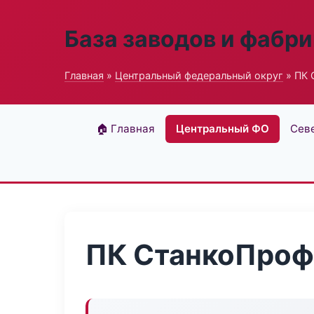
База заводов и фабри
Главная
»
Центральный федеральный округ
» ПК 
🏠 Главная
Центральный ФО
Сев
ПК СтанкоПроф