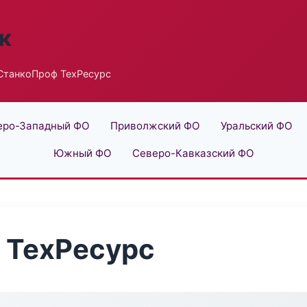
к
СтанкоПроф ТехРесурс
еро-Западный ФО
Приволжский ФО
Уральский ФО
Южный ФО
Северо-Кавказский ФО
 ТехРесурс