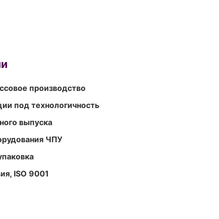
ми
ассовое производство
ции под технологичность
ного выпуска
орудования ЧПУ
упаковка
ия, ISO 9001