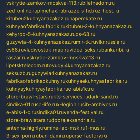
vskrytie-zamkov-moskva-113.ru
biletnadom.ru
zed-online.ru
pimchax.ru
brazzers-hd.ru
z-host.ru
kitubeu2kuhnyanazakaz.ru
naperekate.ru
kuhnyaofabrikaufabrik.ru
kitubeu-2-kuhnyanazakaz.ru
xehyroo-5-kuhnyanazakaz.ru
cs-68.ru
guzywia-4-kuhnyanazakaz.ru
mir-tk.ru
vlknrussia.ru
cs68.ru
vladivostok-map.ru
video-seks.ru
bankaribi.ru
raszar.ru
vskrytie-zamkov-moskva113.ru
lipetsktelecom.ru
tovudyi4kuhnyanazakaz.ru
seksuzb.ru
guzywia4kuhnyanazakaz.ru
fabrikaofabrikaokuhny.ru
kuhnyaekuhnyaafabrika.ru
kuhnyaykuhnyayfabrika.ru
e-abis1c.ru
store-brawl-stars.ru
kts-services.ru
dark-sand.ru
sindika-01.ru
sp-life.ru
x-legion.ru
sib-archives.ru
e-abis-1-c.ru
sindika01.ru
venda-festival.ru
store-brawlstars.ru
dooraleksandria.ru
antenna-highly.ru
mine-lab-msk.ru
1-mus.ru
3-sex-porn.ru
ban-damn.ru
purse-factory.ru