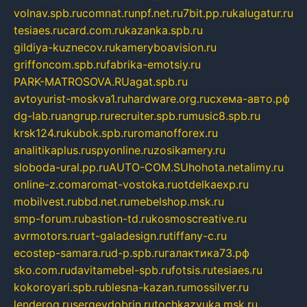
volnav.spb.ru
comnat.ru
npf.net.ru
7bit.pp.ru
kalugatur.ru
tesiaes.ru
card.com.ru
kazanka.spb.ru
gildiya-kuznecov.ru
kameryboavision.ru
griffoncom.spb.ru
fabrika-emotsiy.ru
PARK-MATROSOVA.RU
agat.spb.ru
avtoyurist-moskva1.ru
hardware.org.ru
схема-авто.рф
dg-lab.ru
angrup.ru
recruiter.spb.ru
music8.spb.ru
krsk124.ru
kubok.spb.ru
romanofforex.ru
analitikaplus.ru
spyonline.ru
zosikamery.ru
sloboda-ural.pp.ru
AUTO-COM.SU
hohota.net
alimy.ru
online-z.com
aromat-vostoka.ru
otdelkaexp.ru
mobilvest.ru
bbd.net.ru
mebelshop.msk.ru
smp-forum.ru
bastion-td.ru
kosmoscreative.ru
avrmotors.ru
art-galadesign.ru
tiffany-c.ru
ecostep-samara.ru
d-p.spb.ru
галактика73.рф
sko.com.ru
davitamebel-spb.ru
fotsis.ru
tesiaes.ru
kokoroyari.spb.ru
blesna-kazan.ru
mossilver.ru
lenderoq.ru
sergeydobrin.ru
tochkazvuka.msk.ru