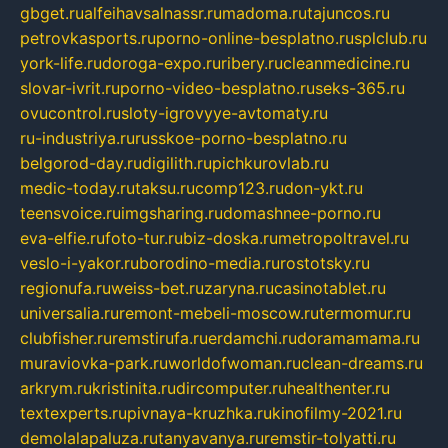
gbget.ru
alfeihavsalnassr.ru
madoma.ru
tajuncos.ru
petrovkasports.ru
porno-online-besplatno.ru
splclub.ru
york-life.ru
doroga-expo.ru
ribery.ru
cleanmedicine.ru
slovar-ivrit.ru
porno-video-besplatno.ru
seks-365.ru
ovucontrol.ru
sloty-igrovyye-avtomaty.ru
ru-industriya.ru
russkoe-porno-besplatno.ru
belgorod-day.ru
digilith.ru
pichkurovlab.ru
medic-today.ru
taksu.ru
comp123.ru
don-ykt.ru
teensvoice.ru
imgsharing.ru
domashnee-porno.ru
eva-elfie.ru
foto-tur.ru
biz-doska.ru
metropoltravel.ru
veslo-i-yakor.ru
borodino-media.ru
rostotsky.ru
regionufa.ru
weiss-bet.ru
zaryna.ru
casinotablet.ru
universalia.ru
remont-mebeli-moscow.ru
termomur.ru
clubfisher.ru
remstirufa.ru
erdamchi.ru
doramamama.ru
muraviovka-park.ru
worldofwoman.ru
clean-dreams.ru
arkrym.ru
kristinita.ru
dircomputer.ru
healthenter.ru
textexperts.ru
pivnaya-kruzhka.ru
kinofilmy-2021.ru
demolalapaluza.ru
tanyavanya.ru
remstir-tolyatti.ru