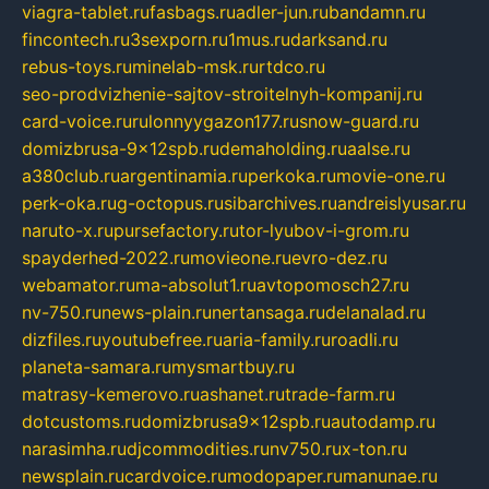
viagra-tablet.ru
fasbags.ru
adler-jun.ru
bandamn.ru
fincontech.ru
3sexporn.ru
1mus.ru
darksand.ru
rebus-toys.ru
minelab-msk.ru
rtdco.ru
seo-prodvizhenie-sajtov-stroitelnyh-kompanij.ru
card-voice.ru
rulonnyygazon177.ru
snow-guard.ru
domizbrusa-9x12spb.ru
demaholding.ru
aalse.ru
a380club.ru
argentinamia.ru
perkoka.ru
movie-one.ru
perk-oka.ru
g-octopus.ru
sibarchives.ru
andreislyusar.ru
naruto-x.ru
pursefactory.ru
tor-lyubov-i-grom.ru
spayderhed-2022.ru
movieone.ru
evro-dez.ru
webamator.ru
ma-absolut1.ru
avtopomosch27.ru
nv-750.ru
news-plain.ru
nertansaga.ru
delanalad.ru
dizfiles.ru
youtubefree.ru
aria-family.ru
roadli.ru
planeta-samara.ru
mysmartbuy.ru
matrasy-kemerovo.ru
ashanet.ru
trade-farm.ru
dotcustoms.ru
domizbrusa9x12spb.ru
autodamp.ru
narasimha.ru
djcommodities.ru
nv750.ru
x-ton.ru
newsplain.ru
cardvoice.ru
modopaper.ru
manunae.ru