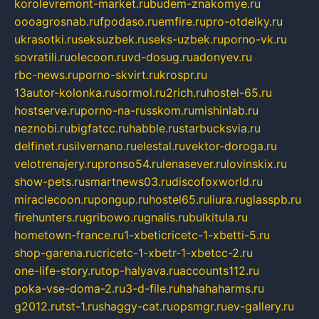
korolevremont-market.ru
budem-znakomye.ru
oooagrosnab.ru
fpodaso.ru
emfire.ru
pro-otdelky.ru
ukrasotki.ru
seksuzbek.ru
seks-uzbek.ru
porno-vk.ru
sovratili.ru
olecoon.ru
vd-dosug.ru
adonyev.ru
rbc-news.ru
porno-skvirt.ru
krospr.ru
13autor-kolonka.ru
sormol.ru
2rich.ru
hostel-65.ru
hostserve.ru
porno-na-russkom.ru
mishinlab.ru
neznobi.ru
bigfatcc.ru
habble.ru
starbucksvia.ru
delfinet.ru
silvernano.ru
elestal.ru
vektor-doroga.ru
velotrenajery.ru
pronso54.ru
lenasever.ru
lovinskix.ru
show-pets.ru
smartnews03.ru
discofoxworld.ru
miraclecoon.ru
pongup.ru
hostel65.ru
liura.ru
glasspb.ru
firehunters.ru
gribowo.ru
gnalis.ru
bulkitula.ru
hometown-france.ru
1-xbeticricetc-1-xbetti-5.ru
shop-garena.ru
cricetc-1-xbetr-1-xbetcc-2.ru
one-life-story.ru
top-halyava.ru
accounts112.ru
poka-vse-doma-2.ru
3-d-file.ru
hahahaharms.ru
g2012.ru
tst-1.ru
shaggy-cat.ru
opsmgr.ru
ev-gallery.ru