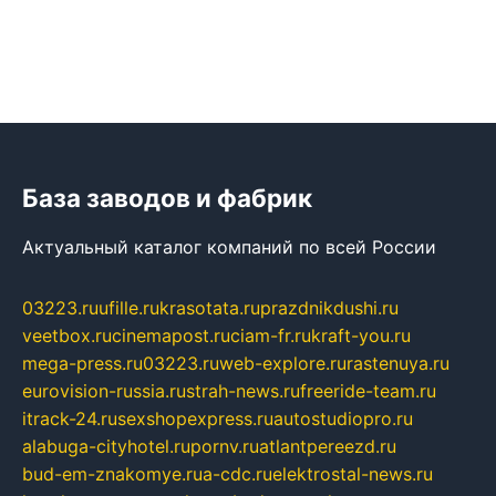
База заводов и фабрик
Актуальный каталог компаний по всей России
03223.ru
ufille.ru
krasotata.ru
prazdnikdushi.ru
veetbox.ru
cinemapost.ru
ciam-fr.ru
kraft-you.ru
mega-press.ru
03223.ru
web-explore.ru
rastenuya.ru
eurovision-russia.ru
strah-news.ru
freeride-team.ru
itrack-24.ru
sexshopexpress.ru
autostudiopro.ru
alabuga-cityhotel.ru
pornv.ru
atlantpereezd.ru
bud-em-znakomye.ru
a-cdc.ru
elektrostal-news.ru