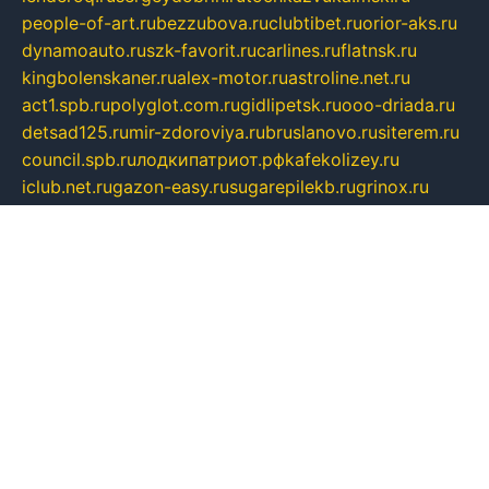
people-of-art.ru
bezzubova.ru
clubtibet.ru
orior-aks.ru
dynamoauto.ru
szk-favorit.ru
carlines.ru
flatnsk.ru
kingbolenskaner.ru
alex-motor.ru
astroline.net.ru
act1.spb.ru
polyglot.com.ru
gidlipetsk.ru
ooo-driada.ru
detsad125.ru
mir-zdoroviya.ru
bruslanovo.ru
siterem.ru
council.spb.ru
лодкипатриот.рф
kafekolizey.ru
iclub.net.ru
gazon-easy.ru
sugarepilekb.ru
grinox.ru
pylesostineco.ru
msts-ozarenie.ru
kameryjooan.ru
artemovskij.ru
dopler.spb.ru
aid70.ru
metall-perm.ru
ndm.msk.ru
ratingzooshop.ru
apiaccess.ru
globalautotrade.info
bezverhovskoe.ru
drsschool.ru
ZOOSMART.SPB.RU
dalakony.ru
medikijob.ru
remontt.spb.ru
photostudia.spb.ru
myragon.ru
terramia.ru
academy62.ru
gardengallereya.ru
rti.com.ru
artem-news.ru
biserinca.ru
krasnodarkurort.com
imshowtv.ru
mebel-v-tule.ru
mobtopik.ru
pcsecurity.net.ru
tool-sib.ru
multimetrunit.ru
sp-tour.ru
fan-cs.ru
santeh-russia.ru
symbian9.net.ru
DSHAIR.RU