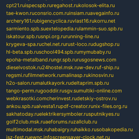
cpt21.ru
ispecspb.ru
regahost.ru
kolosok-elita.ru
tae-kwon.ru
consrio.com.ru
insiam.ru
avegainfo.ru
archery161.ru
bigencyclica.ru
vlast16.ru
korru.net
sarmiento.spb.su
extelopedia.ru
lammin-suo.spb.ru
iskatour.spb.ru
snpi.org.ru
running-line.ru
krygeva-spa.ru
chel.net.ru
rust-loco.ru
dugshop.ru
hl-beta.spb.ru
school494.spb.ru
mymubaby.ru
epoha-metalband.ru
ngr.spb.ru
rusgosnews.com
dieselvostok.ru
24hostel.msk.ru
w-dev.ru
f-ship.ru
regsmi.ru
filmnetwork.ru
malinasp.ru
kinosvin.ru
h2o-salon.ru
malutkayork.ru
deltaprim.spb.ru
tango-perm.ru
gooddir.ru
sgv.su
multiki-online.com
webkrasotki.com
cherinvest.ru
detskiy-ostrov.ru
ankou.spb.ru
alvesta1.ru
pdf-creator.ru
nix-files.org.ru
sakhatoday.ru
elektrikersymboler.ru
sputnikyes.ru
golf2club.msk.ru
aeforums.ru
zallclub.ru
multimodal.msk.ru
habaigry.ru
haikko.ru
sobakopedia.ru
isz-fest.ru
ewnc.info
screensaver-clock.net.ru