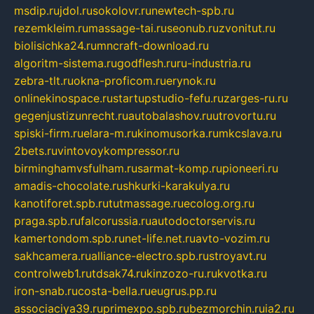
msdip.ru
jdol.ru
sokolovr.ru
newtech-spb.ru
rezemkleim.ru
massage-tai.ru
seonub.ru
zvonitut.ru
biolisichka24.ru
mncraft-download.ru
algoritm-sistema.ru
godflesh.ru
ru-industria.ru
zebra-tlt.ru
okna-proficom.ru
erynok.ru
onlinekinospace.ru
startupstudio-fefu.ru
zarges-ru.ru
gegenjustizunrecht.ru
autobalashov.ru
utrovortu.ru
spiski-firm.ru
elara-m.ru
kinomusorka.ru
mkcslava.ru
2bets.ru
vintovoykompressor.ru
birminghamvsfulham.ru
sarmat-komp.ru
pioneeri.ru
amadis-chocolate.ru
shkurki-karakulya.ru
kanotiforet.spb.ru
tutmassage.ru
ecolog.org.ru
praga.spb.ru
falcorussia.ru
autodoctorservis.ru
kamertondom.spb.ru
net-life.net.ru
avto-vozim.ru
sakhcamera.ru
alliance-electro.spb.ru
stroyavt.ru
controlweb1.ru
tdsak74.ru
kinzozo-ru.ru
kvotka.ru
iron-snab.ru
costa-bella.ru
eugrus.pp.ru
associaciya39.ru
primexpo.spb.ru
bezmorchin.ru
ia2.ru