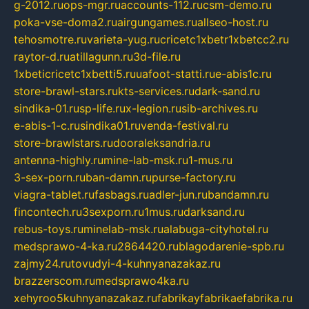
g-2012.ru
ops-mgr.ru
accounts-112.ru
csm-demo.ru
poka-vse-doma2.ru
airgungames.ru
allseo-host.ru
tehosmotre.ru
varieta-yug.ru
cricetc1xbetr1xbetcc2.ru
raytor-d.ru
atillagunn.ru
3d-file.ru
1xbeticricetc1xbetti5.ru
uafoot-statti.ru
e-abis1c.ru
store-brawl-stars.ru
kts-services.ru
dark-sand.ru
sindika-01.ru
sp-life.ru
x-legion.ru
sib-archives.ru
e-abis-1-c.ru
sindika01.ru
venda-festival.ru
store-brawlstars.ru
dooraleksandria.ru
antenna-highly.ru
mine-lab-msk.ru
1-mus.ru
3-sex-porn.ru
ban-damn.ru
purse-factory.ru
viagra-tablet.ru
fasbags.ru
adler-jun.ru
bandamn.ru
fincontech.ru
3sexporn.ru
1mus.ru
darksand.ru
rebus-toys.ru
minelab-msk.ru
alabuga-cityhotel.ru
medsprawo-4-ka.ru
2864420.ru
blagodarenie-spb.ru
zajmy24.ru
tovudyi-4-kuhnyanazakaz.ru
brazzerscom.ru
medsprawo4ka.ru
xehyroo5kuhnyanazakaz.ru
fabrikayfabrikaefabrika.ru