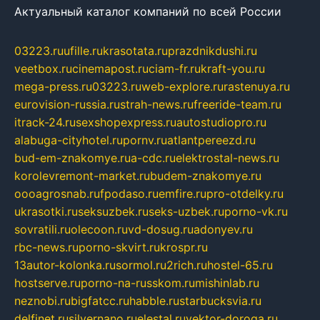
Актуальный каталог компаний по всей России
03223.ru
ufille.ru
krasotata.ru
prazdnikdushi.ru
veetbox.ru
cinemapost.ru
ciam-fr.ru
kraft-you.ru
mega-press.ru
03223.ru
web-explore.ru
rastenuya.ru
eurovision-russia.ru
strah-news.ru
freeride-team.ru
itrack-24.ru
sexshopexpress.ru
autostudiopro.ru
alabuga-cityhotel.ru
pornv.ru
atlantpereezd.ru
bud-em-znakomye.ru
a-cdc.ru
elektrostal-news.ru
korolevremont-market.ru
budem-znakomye.ru
oooagrosnab.ru
fpodaso.ru
emfire.ru
pro-otdelky.ru
ukrasotki.ru
seksuzbek.ru
seks-uzbek.ru
porno-vk.ru
sovratili.ru
olecoon.ru
vd-dosug.ru
adonyev.ru
rbc-news.ru
porno-skvirt.ru
krospr.ru
13autor-kolonka.ru
sormol.ru
2rich.ru
hostel-65.ru
hostserve.ru
porno-na-russkom.ru
mishinlab.ru
neznobi.ru
bigfatcc.ru
habble.ru
starbucksvia.ru
delfinet.ru
silvernano.ru
elestal.ru
vektor-doroga.ru