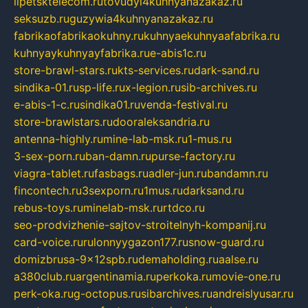
lipetsktelecom.ru
tovudyi4kuhnyanazakaz.ru
seksuzb.ru
guzywia4kuhnyanazakaz.ru
fabrikaofabrikaokuhny.ru
kuhnyaekuhnyaafabrika.ru
kuhnyaykuhnyayfabrika.ru
e-abis1c.ru
store-brawl-stars.ru
kts-services.ru
dark-sand.ru
sindika-01.ru
sp-life.ru
x-legion.ru
sib-archives.ru
e-abis-1-c.ru
sindika01.ru
venda-festival.ru
store-brawlstars.ru
dooraleksandria.ru
antenna-highly.ru
mine-lab-msk.ru
1-mus.ru
3-sex-porn.ru
ban-damn.ru
purse-factory.ru
viagra-tablet.ru
fasbags.ru
adler-jun.ru
bandamn.ru
fincontech.ru
3sexporn.ru
1mus.ru
darksand.ru
rebus-toys.ru
minelab-msk.ru
rtdco.ru
seo-prodvizhenie-sajtov-stroitelnyh-kompanij.ru
card-voice.ru
rulonnyygazon177.ru
snow-guard.ru
domizbrusa-9x12spb.ru
demaholding.ru
aalse.ru
a380club.ru
argentinamia.ru
perkoka.ru
movie-one.ru
perk-oka.ru
g-octopus.ru
sibarchives.ru
andreislyusar.ru