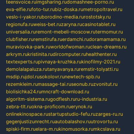
teensvoice.ru
imgsharing.ru
domashnee-porno.ru
eva-elfie.ru
foto-tur.ru
biz-doska.ru
metropoltravel.ru
veslo-i-yakor.ru
borodino-media.ru
rostotsky.ru
regionufa.ru
weiss-bet.ru
zaryna.ru
casinotablet.ru
universalia.ru
remont-mebeli-moscow.ru
termomur.ru
clubfisher.ru
remstirufa.ru
erdamchi.ru
doramamama.ru
muraviovka-park.ru
worldofwoman.ru
clean-dreams.ru
arkrym.ru
kristinita.ru
dircomputer.ru
healthenter.ru
textexperts.ru
pivnaya-kruzhka.ru
kinofilmy-2021.ru
demolalapaluza.ru
tanyavanya.ru
remstir-tolyatti.ru
msdip.ru
jdol.ru
sokolovr.ru
newtech-spb.ru
rezemkleim.ru
massage-tai.ru
seonub.ru
zvonitut.ru
biolisichka24.ru
mncraft-download.ru
algoritm-sistema.ru
godflesh.ru
ru-industria.ru
zebra-tlt.ru
okna-proficom.ru
erynok.ru
onlinekinospace.ru
startupstudio-fefu.ru
zarges-ru.ru
gegenjustizunrecht.ru
autobalashov.ru
utrovortu.ru
spiski-firm.ru
elara-m.ru
kinomusorka.ru
mkcslava.ru