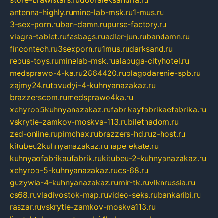
store-brawlstars.ru
dooraleksandria.ru
antenna-highly.ru
mine-lab-msk.ru
1-mus.ru
3-sex-porn.ru
ban-damn.ru
purse-factory.ru
viagra-tablet.ru
fasbags.ru
adler-jun.ru
bandamn.ru
fincontech.ru
3sexporn.ru
1mus.ru
darksand.ru
rebus-toys.ru
minelab-msk.ru
alabuga-cityhotel.ru
medsprawo-4-ka.ru
2864420.ru
blagodarenie-spb.ru
zajmy24.ru
tovudyi-4-kuhnyanazakaz.ru
brazzerscom.ru
medsprawo4ka.ru
xehyroo5kuhnyanazakaz.ru
fabrikayfabrikaefabrika.ru
vskrytie-zamkov-moskva-113.ru
biletnadom.ru
zed-online.ru
pimchax.ru
brazzers-hd.ru
z-host.ru
kitubeu2kuhnyanazakaz.ru
naperekate.ru
kuhnyaofabrikaufabrik.ru
kitubeu-2-kuhnyanazakaz.ru
xehyroo-5-kuhnyanazakaz.ru
cs-68.ru
guzywia-4-kuhnyanazakaz.ru
mir-tk.ru
vlknrussia.ru
cs68.ru
vladivostok-map.ru
video-seks.ru
bankaribi.ru
raszar.ru
vskrytie-zamkov-moskva113.ru