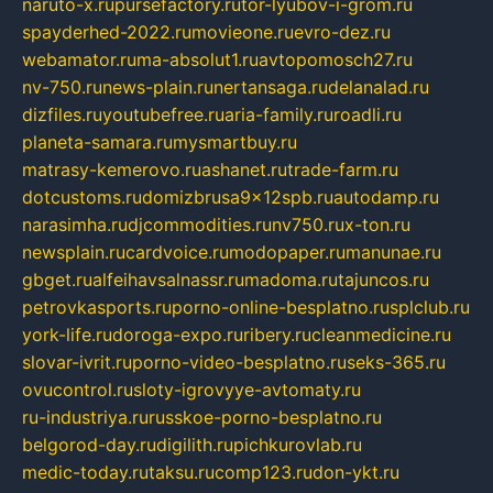
naruto-x.ru
pursefactory.ru
tor-lyubov-i-grom.ru
spayderhed-2022.ru
movieone.ru
evro-dez.ru
webamator.ru
ma-absolut1.ru
avtopomosch27.ru
nv-750.ru
news-plain.ru
nertansaga.ru
delanalad.ru
dizfiles.ru
youtubefree.ru
aria-family.ru
roadli.ru
planeta-samara.ru
mysmartbuy.ru
matrasy-kemerovo.ru
ashanet.ru
trade-farm.ru
dotcustoms.ru
domizbrusa9x12spb.ru
autodamp.ru
narasimha.ru
djcommodities.ru
nv750.ru
x-ton.ru
newsplain.ru
cardvoice.ru
modopaper.ru
manunae.ru
gbget.ru
alfeihavsalnassr.ru
madoma.ru
tajuncos.ru
petrovkasports.ru
porno-online-besplatno.ru
splclub.ru
york-life.ru
doroga-expo.ru
ribery.ru
cleanmedicine.ru
slovar-ivrit.ru
porno-video-besplatno.ru
seks-365.ru
ovucontrol.ru
sloty-igrovyye-avtomaty.ru
ru-industriya.ru
russkoe-porno-besplatno.ru
belgorod-day.ru
digilith.ru
pichkurovlab.ru
medic-today.ru
taksu.ru
comp123.ru
don-ykt.ru