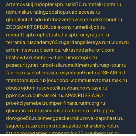
artemovskij.ru
dopler.spb.ru
aid70.ru
metall-perm.ru
ndm.msk.ru
ratingzooshop.ru
apiaccess.ru
globalautotrade.info
bezverhovskoe.ru
drsschool.ru
ZOOSMART.SPB.RU
dalakony.ru
medikijob.ru
remontt.spb.ru
photostudia.spb.ru
myragon.ru
terramia.ru
academy62.ru
gardengallereya.ru
rti.com.ru
artem-news.ru
biserinca.ru
krasnodarkurort.com
imshowtv.ru
mebel-v-tule.ru
mobtopik.ru
pcsecurity.net.ru
tool-sib.ru
multimetrunit.ru
sp-tour.ru
fan-cs.ru
santeh-russia.ru
symbian9.net.ru
DSHAIR.RU
tmmotors.spb.ru
xjocuricopii.com
musavtomat.msk.ru
obustrojdom.ru
sovetcik.ru
ybaranovskaya.ru
ppknews.ru
cult-alshei.ru
JAPANRUSSIA.RU
proekciyamebel.ru
imper-finans.ru
rim.org.ru
glamourai.ru
brassminus.ru
zabor-pro.ru
ftn.pp.ru
dorogoe58.ru
laimengpacker.ru
kuzova-zapchasti.ru
sageerp.ru
taxodrom.ru
dsrazvitie.ru
hardcity.net.ru
ratinghomegames.ru
topservice25.ru
gubernyan.ru