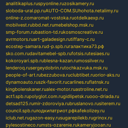
analitikaplus.ru
spyonline.ru
zosikamery.ru
sloboda-ural.pp.ru
AUTO-COM.SU
hohota.net
alimy.ru
online-z.com
aromat-vostoka.ru
otdelkaexp.ru
mobilvest.ru
bbd.net.ru
mebelshop.msk.ru
smp-forum.ru
bastion-td.ru
kosmoscreative.ru
avrmotors.ru
art-galadesign.ru
tiffany-c.ru
ecostep-samara.ru
d-p.spb.ru
галактика73.рф
sko.com.ru
davitamebel-spb.ru
fotsis.ru
tesiaes.ru
kokoroyari.spb.ru
blesna-kazan.ru
mossilver.ru
lenderoq.ru
sergeydobrin.ru
tochkazvuka.msk.ru
people-of-art.ru
bezzubova.ru
clubtibet.ru
orior-aks.ru
dynamoauto.ru
szk-favorit.ru
carlines.ru
flatnsk.ru
kingbolenskaner.ru
alex-motor.ru
astroline.net.ru
act1.spb.ru
polyglot.com.ru
gidlipetsk.ru
ooo-driada.ru
detsad125.ru
mir-zdoroviya.ru
bruslanovo.ru
siterem.ru
council.spb.ru
лодкипатриот.рф
kafekolizey.ru
iclub.net.ru
gazon-easy.ru
sugarepilekb.ru
grinox.ru
pylesostineco.ru
msts-ozarenie.ru
kameryjooan.ru