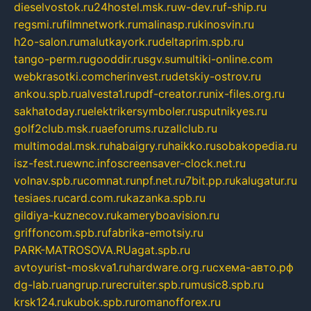
dieselvostok.ru
24hostel.msk.ru
w-dev.ru
f-ship.ru
regsmi.ru
filmnetwork.ru
malinasp.ru
kinosvin.ru
h2o-salon.ru
malutkayork.ru
deltaprim.spb.ru
tango-perm.ru
gooddir.ru
sgv.su
multiki-online.com
webkrasotki.com
cherinvest.ru
detskiy-ostrov.ru
ankou.spb.ru
alvesta1.ru
pdf-creator.ru
nix-files.org.ru
sakhatoday.ru
elektrikersymboler.ru
sputnikyes.ru
golf2club.msk.ru
aeforums.ru
zallclub.ru
multimodal.msk.ru
habaigry.ru
haikko.ru
sobakopedia.ru
isz-fest.ru
ewnc.info
screensaver-clock.net.ru
volnav.spb.ru
comnat.ru
npf.net.ru
7bit.pp.ru
kalugatur.ru
tesiaes.ru
card.com.ru
kazanka.spb.ru
gildiya-kuznecov.ru
kameryboavision.ru
griffoncom.spb.ru
fabrika-emotsiy.ru
PARK-MATROSOVA.RU
agat.spb.ru
avtoyurist-moskva1.ru
hardware.org.ru
схема-авто.рф
dg-lab.ru
angrup.ru
recruiter.spb.ru
music8.spb.ru
krsk124.ru
kubok.spb.ru
romanofforex.ru