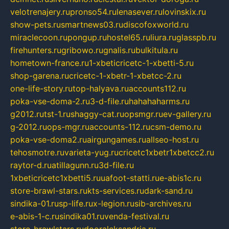
velotrenajery.ru
pronso54.ru
lenasever.ru
lovinskix.ru
show-pets.ru
smartnews03.ru
discofoxworld.ru
miraclecoon.ru
pongup.ru
hostel65.ru
liura.ru
glasspb.ru
firehunters.ru
gribowo.ru
gnalis.ru
bulkitula.ru
hometown-france.ru
1-xbeticricetc-1-xbetti-5.ru
shop-garena.ru
cricetc-1-xbetr-1-xbetcc-2.ru
one-life-story.ru
top-halyava.ru
accounts112.ru
poka-vse-doma-2.ru
3-d-file.ru
hahahaharms.ru
g2012.ru
tst-1.ru
shaggy-cat.ru
opsmgr.ru
ev-gallery.ru
g-2012.ru
ops-mgr.ru
accounts-112.ru
csm-demo.ru
poka-vse-doma2.ru
airgungames.ru
allseo-host.ru
tehosmotre.ru
varieta-yug.ru
cricetc1xbetr1xbetcc2.ru
raytor-d.ru
atillagunn.ru
3d-file.ru
1xbeticricetc1xbetti5.ru
uafoot-statti.ru
e-abis1c.ru
store-brawl-stars.ru
kts-services.ru
dark-sand.ru
sindika-01.ru
sp-life.ru
x-legion.ru
sib-archives.ru
e-abis-1-c.ru
sindika01.ru
venda-festival.ru