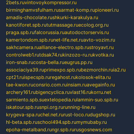
2bets.ru
vintovoykompressor.ru
birminghamvsfulham.ru
sarmat-komp.ru
pioneeri.ru
amadis-chocolate.ru
shkurki-karakulya.ru
kanotiforet.spb.ru
tutmassage.ru
ecolog.org.ru
praga.spb.ru
falcorussia.ru
autodoctorservis.ru
kamertondom.spb.ru
net-life.net.ru
avto-vozim.ru
sakhcamera.ru
alliance-electro.spb.ru
stroyavt.ru
controlweb1.ru
tdsak74.ru
kinzozo-ru.ru
kvotka.ru
iron-snab.ru
costa-bella.ru
eugrus.pp.ru
associaciya39.ru
primexpo.spb.ru
bezmorchin.ru
ia2.ru
cpt21.ru
ispecspb.ru
regahost.ru
kolosok-elita.ru
tae-kwon.ru
consrio.com.ru
insiam.ru
avegainfo.ru
archery161.ru
bigencyclica.ru
vlast16.ru
korru.net
sarmiento.spb.su
extelopedia.ru
lammin-suo.spb.ru
iskatour.spb.ru
snpi.org.ru
running-line.ru
krygeva-spa.ru
chel.net.ru
rust-loco.ru
dugshop.ru
hl-beta.spb.ru
school494.spb.ru
mymubaby.ru
epoha-metalband.ru
ngr.spb.ru
rusgosnews.com