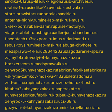
sindika-01.ru
sp-life.ru
x-legion.ru
sib-archives.ru
e-abis-1-c.ru
sindika01.ru
venda-festival.ru
store-brawlstars.ru
dooraleksandria.ru
antenna-highly.ru
mine-lab-msk.ru
1-mus.ru
3-sex-porn.ru
ban-damn.ru
purse-factory.ru
viagra-tablet.ru
fasbags.ru
adler-jun.ru
bandamn.ru
fincontech.ru
3sexporn.ru
1mus.ru
darksand.ru
rebus-toys.ru
minelab-msk.ru
alabuga-cityhotel.ru
medsprawo-4-ka.ru
2864420.ru
blagodarenie-spb.ru
zajmy24.ru
tovudyi-4-kuhnyanazakaz.ru
brazzerscom.ru
medsprawo4ka.ru
xehyroo5kuhnyanazakaz.ru
fabrikayfabrikaefabrika.ru
vskrytie-zamkov-moskva-113.ru
biletnadom.ru
zed-online.ru
pimchax.ru
brazzers-hd.ru
z-host.ru
kitubeu2kuhnyanazakaz.ru
naperekate.ru
kuhnyaofabrikaufabrik.ru
kitubeu-2-kuhnyanazakaz.ru
xehyroo-5-kuhnyanazakaz.ru
cs-68.ru
guzywia-4-kuhnyanazakaz.ru
mir-tk.ru
vlknrussia.ru