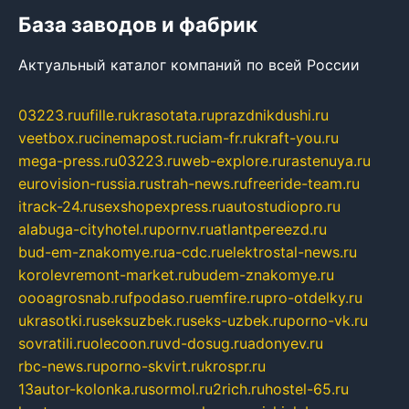
База заводов и фабрик
Актуальный каталог компаний по всей России
03223.ru
ufille.ru
krasotata.ru
prazdnikdushi.ru
veetbox.ru
cinemapost.ru
ciam-fr.ru
kraft-you.ru
mega-press.ru
03223.ru
web-explore.ru
rastenuya.ru
eurovision-russia.ru
strah-news.ru
freeride-team.ru
itrack-24.ru
sexshopexpress.ru
autostudiopro.ru
alabuga-cityhotel.ru
pornv.ru
atlantpereezd.ru
bud-em-znakomye.ru
a-cdc.ru
elektrostal-news.ru
korolevremont-market.ru
budem-znakomye.ru
oooagrosnab.ru
fpodaso.ru
emfire.ru
pro-otdelky.ru
ukrasotki.ru
seksuzbek.ru
seks-uzbek.ru
porno-vk.ru
sovratili.ru
olecoon.ru
vd-dosug.ru
adonyev.ru
rbc-news.ru
porno-skvirt.ru
krospr.ru
13autor-kolonka.ru
sormol.ru
2rich.ru
hostel-65.ru