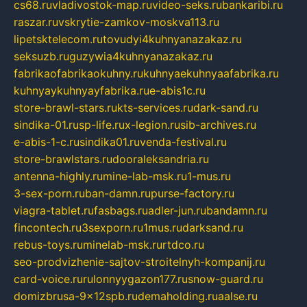
cs68.ru
vladivostok-map.ru
video-seks.ru
bankaribi.ru
raszar.ru
vskrytie-zamkov-moskva113.ru
lipetsktelecom.ru
tovudyi4kuhnyanazakaz.ru
seksuzb.ru
guzywia4kuhnyanazakaz.ru
fabrikaofabrikaokuhny.ru
kuhnyaekuhnyaafabrika.ru
kuhnyaykuhnyayfabrika.ru
e-abis1c.ru
store-brawl-stars.ru
kts-services.ru
dark-sand.ru
sindika-01.ru
sp-life.ru
x-legion.ru
sib-archives.ru
e-abis-1-c.ru
sindika01.ru
venda-festival.ru
store-brawlstars.ru
dooraleksandria.ru
antenna-highly.ru
mine-lab-msk.ru
1-mus.ru
3-sex-porn.ru
ban-damn.ru
purse-factory.ru
viagra-tablet.ru
fasbags.ru
adler-jun.ru
bandamn.ru
fincontech.ru
3sexporn.ru
1mus.ru
darksand.ru
rebus-toys.ru
minelab-msk.ru
rtdco.ru
seo-prodvizhenie-sajtov-stroitelnyh-kompanij.ru
card-voice.ru
rulonnyygazon177.ru
snow-guard.ru
domizbrusa-9x12spb.ru
demaholding.ru
aalse.ru