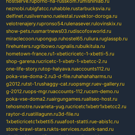
hostserve.ru
porno-na-russkom.ru
mishinlab.ru
neznobi.ru
bigfatcc.ru
habble.ru
starbucksvia.ru
delfinet.ru
silvernano.ru
elestal.ru
vektor-doroga.ru
velotrenajery.ru
pronso54.ru
lenasever.ru
lovinskix.ru
show-pets.ru
smartnews03.ru
discofoxworld.ru
miraclecoon.ru
pongup.ru
hostel65.ru
liura.ru
glasspb.ru
firehunters.ru
gribowo.ru
gnalis.ru
bulkitula.ru
hometown-france.ru
1-xbeticricetc-1-xbetti-5.ru
shop-garena.ru
cricetc-1-xbetr-1-xbetcc-2.ru
one-life-story.ru
top-halyava.ru
accounts112.ru
poka-vse-doma-2.ru
3-d-file.ru
hahahaharms.ru
g2012.ru
tst-1.ru
shaggy-cat.ru
opsmgr.ru
ev-gallery.ru
g-2012.ru
ops-mgr.ru
accounts-112.ru
csm-demo.ru
poka-vse-doma2.ru
airgungames.ru
allseo-host.ru
tehosmotre.ru
varieta-yug.ru
cricetc1xbetr1xbetcc2.ru
raytor-d.ru
atillagunn.ru
3d-file.ru
1xbeticricetc1xbetti5.ru
uafoot-statti.ru
e-abis1c.ru
store-brawl-stars.ru
kts-services.ru
dark-sand.ru