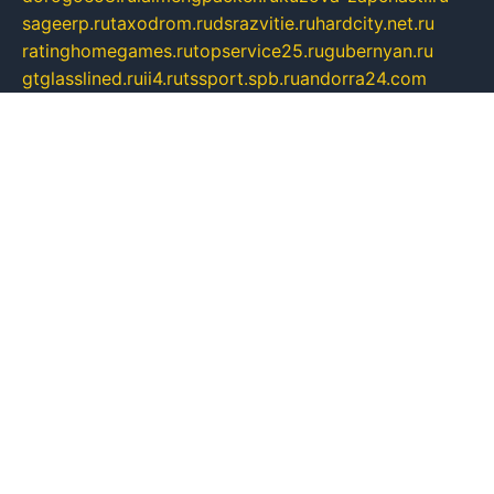
sageerp.ru
taxodrom.ru
dsrazvitie.ru
hardcity.net.ru
ratinghomegames.ru
topservice25.ru
gubernyan.ru
gtglasslined.ru
ii4.ru
tssport.spb.ru
andorra24.com
blackwallstreet.ru
oboimos.ru
optim-doors.com.ru
ikuch.ru
nycr.org.ru
npa21.ru
vremya-ch.spb.ru
desert000.ru
ivtorgi.ru
ifiori.ru
catalog-statei.ru
dcv.org.ru
spetsmaster174.ru
ipkameryhiseeu.ru
dum26.ru
ruspol.spb.ru
fr-opendp.ru
kam-solnyshko.ru
cheyenne-arapaho.ru
sevzapmetal.spb.ru
ted-lapidus.spb.ru
parasite-eliminator.ru
sigma-complete.ru
modernworld.ru
dama-moda.ru
eholot-group.ru
sk-nvkz.ru
DRONGOLD.RU
democratia2.ru
i-farmer.ru
mass-sport.org
jablonex.spb.ru
bookmess.ru
linkword.ru
refineua.com.ru
cs-spec.net.ru
altay-mebel.ru
DNK-THEATRE.RU
mechaniks.spb.ru
ipcamtechage.ru
skosta.ru
a-sun.ru
stroy-ldsp.ru
snowlands.org.ru
childrensshoes.ru
mrlizzy.ru
mebelsofiakrd.ru