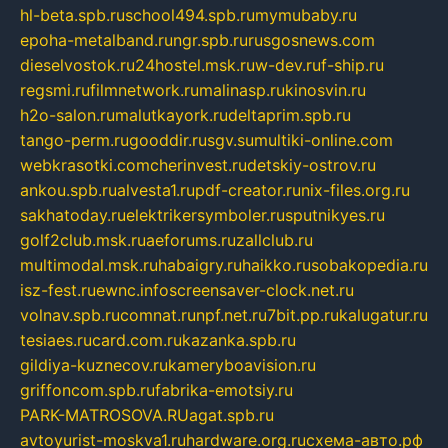
hl-beta.spb.ru
school494.spb.ru
mymubaby.ru
epoha-metalband.ru
ngr.spb.ru
rusgosnews.com
dieselvostok.ru
24hostel.msk.ru
w-dev.ru
f-ship.ru
regsmi.ru
filmnetwork.ru
malinasp.ru
kinosvin.ru
h2o-salon.ru
malutkayork.ru
deltaprim.spb.ru
tango-perm.ru
gooddir.ru
sgv.su
multiki-online.com
webkrasotki.com
cherinvest.ru
detskiy-ostrov.ru
ankou.spb.ru
alvesta1.ru
pdf-creator.ru
nix-files.org.ru
sakhatoday.ru
elektrikersymboler.ru
sputnikyes.ru
golf2club.msk.ru
aeforums.ru
zallclub.ru
multimodal.msk.ru
habaigry.ru
haikko.ru
sobakopedia.ru
isz-fest.ru
ewnc.info
screensaver-clock.net.ru
volnav.spb.ru
comnat.ru
npf.net.ru
7bit.pp.ru
kalugatur.ru
tesiaes.ru
card.com.ru
kazanka.spb.ru
gildiya-kuznecov.ru
kameryboavision.ru
griffoncom.spb.ru
fabrika-emotsiy.ru
PARK-MATROSOVA.RU
agat.spb.ru
avtoyurist-moskva1.ru
hardware.org.ru
схема-авто.рф