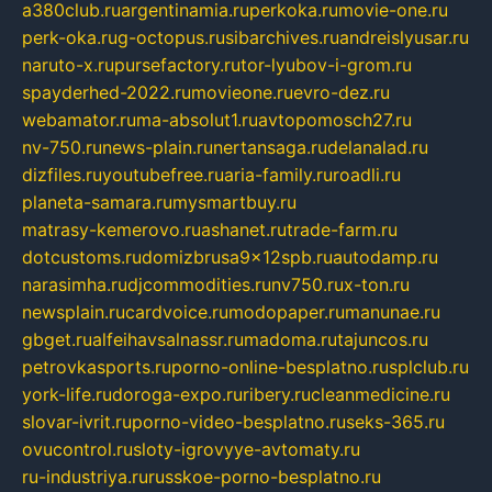
a380club.ru
argentinamia.ru
perkoka.ru
movie-one.ru
perk-oka.ru
g-octopus.ru
sibarchives.ru
andreislyusar.ru
naruto-x.ru
pursefactory.ru
tor-lyubov-i-grom.ru
spayderhed-2022.ru
movieone.ru
evro-dez.ru
webamator.ru
ma-absolut1.ru
avtopomosch27.ru
nv-750.ru
news-plain.ru
nertansaga.ru
delanalad.ru
dizfiles.ru
youtubefree.ru
aria-family.ru
roadli.ru
planeta-samara.ru
mysmartbuy.ru
matrasy-kemerovo.ru
ashanet.ru
trade-farm.ru
dotcustoms.ru
domizbrusa9x12spb.ru
autodamp.ru
narasimha.ru
djcommodities.ru
nv750.ru
x-ton.ru
newsplain.ru
cardvoice.ru
modopaper.ru
manunae.ru
gbget.ru
alfeihavsalnassr.ru
madoma.ru
tajuncos.ru
petrovkasports.ru
porno-online-besplatno.ru
splclub.ru
york-life.ru
doroga-expo.ru
ribery.ru
cleanmedicine.ru
slovar-ivrit.ru
porno-video-besplatno.ru
seks-365.ru
ovucontrol.ru
sloty-igrovyye-avtomaty.ru
ru-industriya.ru
russkoe-porno-besplatno.ru