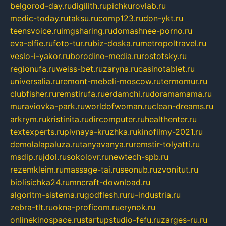
belgorod-day.ru
digilith.ru
pichkurovlab.ru
medic-today.ru
taksu.ru
comp123.ru
don-ykt.ru
teensvoice.ru
imgsharing.ru
domashnee-porno.ru
eva-elfie.ru
foto-tur.ru
biz-doska.ru
metropoltravel.ru
veslo-i-yakor.ru
borodino-media.ru
rostotsky.ru
regionufa.ru
weiss-bet.ru
zaryna.ru
casinotablet.ru
universalia.ru
remont-mebeli-moscow.ru
termomur.ru
clubfisher.ru
remstirufa.ru
erdamchi.ru
doramamama.ru
muraviovka-park.ru
worldofwoman.ru
clean-dreams.ru
arkrym.ru
kristinita.ru
dircomputer.ru
healthenter.ru
textexperts.ru
pivnaya-kruzhka.ru
kinofilmy-2021.ru
demolalapaluza.ru
tanyavanya.ru
remstir-tolyatti.ru
msdip.ru
jdol.ru
sokolovr.ru
newtech-spb.ru
rezemkleim.ru
massage-tai.ru
seonub.ru
zvonitut.ru
biolisichka24.ru
mncraft-download.ru
algoritm-sistema.ru
godflesh.ru
ru-industria.ru
zebra-tlt.ru
okna-proficom.ru
erynok.ru
onlinekinospace.ru
startupstudio-fefu.ru
zarges-ru.ru