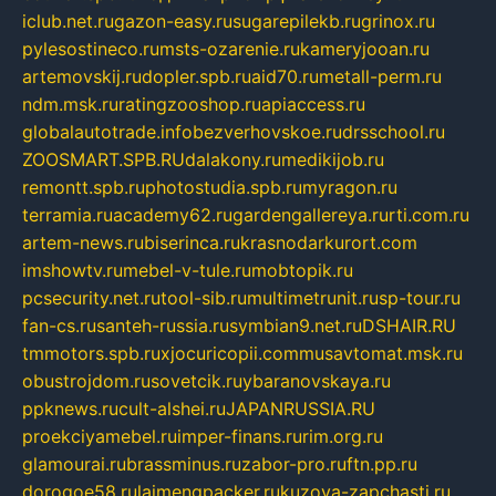
iclub.net.ru
gazon-easy.ru
sugarepilekb.ru
grinox.ru
pylesostineco.ru
msts-ozarenie.ru
kameryjooan.ru
artemovskij.ru
dopler.spb.ru
aid70.ru
metall-perm.ru
ndm.msk.ru
ratingzooshop.ru
apiaccess.ru
globalautotrade.info
bezverhovskoe.ru
drsschool.ru
ZOOSMART.SPB.RU
dalakony.ru
medikijob.ru
remontt.spb.ru
photostudia.spb.ru
myragon.ru
terramia.ru
academy62.ru
gardengallereya.ru
rti.com.ru
artem-news.ru
biserinca.ru
krasnodarkurort.com
imshowtv.ru
mebel-v-tule.ru
mobtopik.ru
pcsecurity.net.ru
tool-sib.ru
multimetrunit.ru
sp-tour.ru
fan-cs.ru
santeh-russia.ru
symbian9.net.ru
DSHAIR.RU
tmmotors.spb.ru
xjocuricopii.com
musavtomat.msk.ru
obustrojdom.ru
sovetcik.ru
ybaranovskaya.ru
ppknews.ru
cult-alshei.ru
JAPANRUSSIA.RU
proekciyamebel.ru
imper-finans.ru
rim.org.ru
glamourai.ru
brassminus.ru
zabor-pro.ru
ftn.pp.ru
dorogoe58.ru
laimengpacker.ru
kuzova-zapchasti.ru