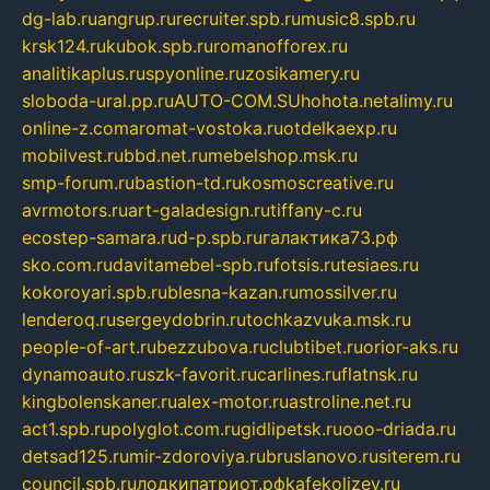
dg-lab.ru
angrup.ru
recruiter.spb.ru
music8.spb.ru
krsk124.ru
kubok.spb.ru
romanofforex.ru
analitikaplus.ru
spyonline.ru
zosikamery.ru
sloboda-ural.pp.ru
AUTO-COM.SU
hohota.net
alimy.ru
online-z.com
aromat-vostoka.ru
otdelkaexp.ru
mobilvest.ru
bbd.net.ru
mebelshop.msk.ru
smp-forum.ru
bastion-td.ru
kosmoscreative.ru
avrmotors.ru
art-galadesign.ru
tiffany-c.ru
ecostep-samara.ru
d-p.spb.ru
галактика73.рф
sko.com.ru
davitamebel-spb.ru
fotsis.ru
tesiaes.ru
kokoroyari.spb.ru
blesna-kazan.ru
mossilver.ru
lenderoq.ru
sergeydobrin.ru
tochkazvuka.msk.ru
people-of-art.ru
bezzubova.ru
clubtibet.ru
orior-aks.ru
dynamoauto.ru
szk-favorit.ru
carlines.ru
flatnsk.ru
kingbolenskaner.ru
alex-motor.ru
astroline.net.ru
act1.spb.ru
polyglot.com.ru
gidlipetsk.ru
ooo-driada.ru
detsad125.ru
mir-zdoroviya.ru
bruslanovo.ru
siterem.ru
council.spb.ru
лодкипатриот.рф
kafekolizey.ru