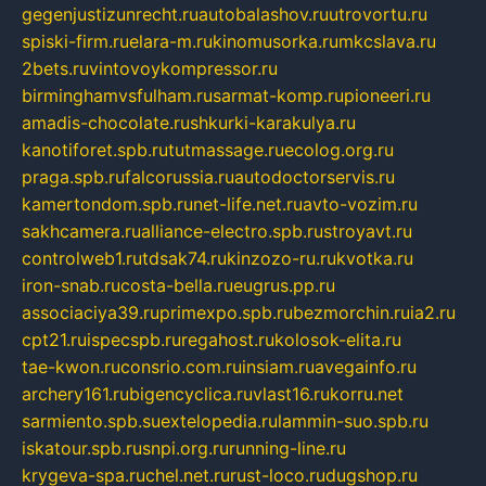
gegenjustizunrecht.ru
autobalashov.ru
utrovortu.ru
spiski-firm.ru
elara-m.ru
kinomusorka.ru
mkcslava.ru
2bets.ru
vintovoykompressor.ru
birminghamvsfulham.ru
sarmat-komp.ru
pioneeri.ru
amadis-chocolate.ru
shkurki-karakulya.ru
kanotiforet.spb.ru
tutmassage.ru
ecolog.org.ru
praga.spb.ru
falcorussia.ru
autodoctorservis.ru
kamertondom.spb.ru
net-life.net.ru
avto-vozim.ru
sakhcamera.ru
alliance-electro.spb.ru
stroyavt.ru
controlweb1.ru
tdsak74.ru
kinzozo-ru.ru
kvotka.ru
iron-snab.ru
costa-bella.ru
eugrus.pp.ru
associaciya39.ru
primexpo.spb.ru
bezmorchin.ru
ia2.ru
cpt21.ru
ispecspb.ru
regahost.ru
kolosok-elita.ru
tae-kwon.ru
consrio.com.ru
insiam.ru
avegainfo.ru
archery161.ru
bigencyclica.ru
vlast16.ru
korru.net
sarmiento.spb.su
extelopedia.ru
lammin-suo.spb.ru
iskatour.spb.ru
snpi.org.ru
running-line.ru
krygeva-spa.ru
chel.net.ru
rust-loco.ru
dugshop.ru