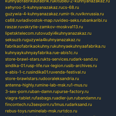
kuhnyaofabrikaufabrik.ru
kitubeu-2-kuhnyanazakaz.ru
xehyroo-5-kuhnyanazakaz.ru
cs-68.ru
guzywia-4-kuhnyanazakaz.ru
mir-tk.ru
vlknrussia.ru
cs68.ru
vladivostok-map.ru
video-seks.ru
bankaribi.ru
raszar.ru
vskrytie-zamkov-moskva113.ru
lipetsktelecom.ru
tovudyi4kuhnyanazakaz.ru
seksuzb.ru
guzywia4kuhnyanazakaz.ru
fabrikaofabrikaokuhny.ru
kuhnyaekuhnyaafabrika.ru
kuhnyaykuhnyayfabrika.ru
e-abis1c.ru
store-brawl-stars.ru
kts-services.ru
dark-sand.ru
sindika-01.ru
sp-life.ru
x-legion.ru
sib-archives.ru
e-abis-1-c.ru
sindika01.ru
venda-festival.ru
store-brawlstars.ru
dooraleksandria.ru
antenna-highly.ru
mine-lab-msk.ru
1-mus.ru
3-sex-porn.ru
ban-damn.ru
purse-factory.ru
viagra-tablet.ru
fasbags.ru
adler-jun.ru
bandamn.ru
fincontech.ru
3sexporn.ru
1mus.ru
darksand.ru
rebus-toys.ru
minelab-msk.ru
rtdco.ru