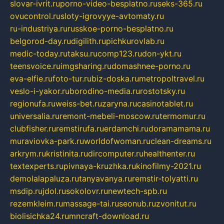
slovar-ivrit.ru
porno-video-besplatno.ru
seks-365.ru
ovucontrol.ru
sloty-igrovyye-avtomaty.ru
ru-industriya.ru
russkoe-porno-besplatno.ru
belgorod-day.ru
digilith.ru
pichkurovlab.ru
medic-today.ru
taksu.ru
comp123.ru
don-ykt.ru
teensvoice.ru
imgsharing.ru
domashnee-porno.ru
eva-elfie.ru
foto-tur.ru
biz-doska.ru
metropoltravel.ru
veslo-i-yakor.ru
borodino-media.ru
rostotsky.ru
regionufa.ru
weiss-bet.ru
zaryna.ru
casinotablet.ru
universalia.ru
remont-mebeli-moscow.ru
termomur.ru
clubfisher.ru
remstirufa.ru
erdamchi.ru
doramamama.ru
muraviovka-park.ru
worldofwoman.ru
clean-dreams.ru
arkrym.ru
kristinita.ru
dircomputer.ru
healthenter.ru
textexperts.ru
pivnaya-kruzhka.ru
kinofilmy-2021.ru
demolalapaluza.ru
tanyavanya.ru
remstir-tolyatti.ru
msdip.ru
jdol.ru
sokolovr.ru
newtech-spb.ru
rezemkleim.ru
massage-tai.ru
seonub.ru
zvonitut.ru
biolisichka24.ru
mncraft-download.ru