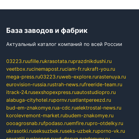
База заводов и фабрик
Актуальный каталог компаний по всей России
03223.ru
ufille.ru
krasotata.ru
prazdnikdushi.ru
veetbox.ru
cinemapost.ru
ciam-fr.ru
kraft-you.ru
mega-press.ru
03223.ru
web-explore.ru
rastenuya.ru
eurovision-russia.ru
strah-news.ru
freeride-team.ru
itrack-24.ru
sexshopexpress.ru
autostudiopro.ru
alabuga-cityhotel.ru
pornv.ru
atlantpereezd.ru
bud-em-znakomye.ru
a-cdc.ru
elektrostal-news.ru
korolevremont-market.ru
budem-znakomye.ru
oooagrosnab.ru
fpodaso.ru
emfire.ru
pro-otdelky.ru
ukrasotki.ru
seksuzbek.ru
seks-uzbek.ru
porno-vk.ru
sovratili.ru
olecoon.ru
vd-dosug.ru
adonyev.ru