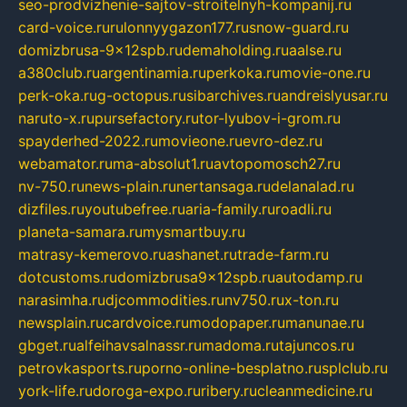
seo-prodvizhenie-sajtov-stroitelnyh-kompanij.ru
card-voice.ru
rulonnyygazon177.ru
snow-guard.ru
domizbrusa-9x12spb.ru
demaholding.ru
aalse.ru
a380club.ru
argentinamia.ru
perkoka.ru
movie-one.ru
perk-oka.ru
g-octopus.ru
sibarchives.ru
andreislyusar.ru
naruto-x.ru
pursefactory.ru
tor-lyubov-i-grom.ru
spayderhed-2022.ru
movieone.ru
evro-dez.ru
webamator.ru
ma-absolut1.ru
avtopomosch27.ru
nv-750.ru
news-plain.ru
nertansaga.ru
delanalad.ru
dizfiles.ru
youtubefree.ru
aria-family.ru
roadli.ru
planeta-samara.ru
mysmartbuy.ru
matrasy-kemerovo.ru
ashanet.ru
trade-farm.ru
dotcustoms.ru
domizbrusa9x12spb.ru
autodamp.ru
narasimha.ru
djcommodities.ru
nv750.ru
x-ton.ru
newsplain.ru
cardvoice.ru
modopaper.ru
manunae.ru
gbget.ru
alfeihavsalnassr.ru
madoma.ru
tajuncos.ru
petrovkasports.ru
porno-online-besplatno.ru
splclub.ru
york-life.ru
doroga-expo.ru
ribery.ru
cleanmedicine.ru