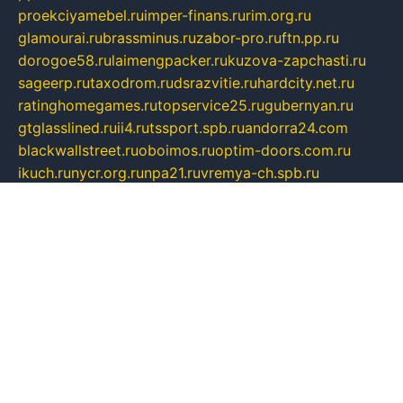
proekciyamebel.ru
imper-finans.ru
rim.org.ru
glamourai.ru
brassminus.ru
zabor-pro.ru
ftn.pp.ru
dorogoe58.ru
laimengpacker.ru
kuzova-zapchasti.ru
sageerp.ru
taxodrom.ru
dsrazvitie.ru
hardcity.net.ru
ratinghomegames.ru
topservice25.ru
gubernyan.ru
gtglasslined.ru
ii4.ru
tssport.spb.ru
andorra24.com
blackwallstreet.ru
oboimos.ru
optim-doors.com.ru
ikuch.ru
nycr.org.ru
npa21.ru
vremya-ch.spb.ru
desert000.ru
ivtorgi.ru
ifiori.ru
catalog-statei.ru
dcv.org.ru
spetsmaster174.ru
ipkameryhiseeu.ru
dum26.ru
ruspol.spb.ru
fr-opendp.ru
kam-solnyshko.ru
cheyenne-arapaho.ru
sevzapmetal.spb.ru
ted-lapidus.spb.ru
parasite-eliminator.ru
sigma-complete.ru
modernworld.ru
dama-moda.ru
eholot-group.ru
sk-nvkz.ru
DRONGOLD.RU
democratia2.ru
i-farmer.ru
mass-sport.org
jablonex.spb.ru
bookmess.ru
linkword.ru
refineua.com.ru
cs-spec.net.ru
altay-mebel.ru