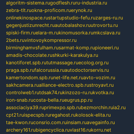
algoritm-sistema.ru
godflesh.ru
ru-industria.ru
zebra-tlt.ru
okna-proficom.ru
erynok.ru
onlinekinospace.ru
startupstudio-fefu.ru
zarges-ru.ru
gegenjustizunrecht.ru
autobalashov.ru
utrovortu.ru
spiski-firm.ru
elara-m.ru
kinomusorka.ru
mkcslava.ru
2bets.ru
vintovoykompressor.ru
birminghamvsfulham.ru
sarmat-komp.ru
pioneeri.ru
amadis-chocolate.ru
shkurki-karakulya.ru
kanotiforet.spb.ru
tutmassage.ru
ecolog.org.ru
praga.spb.ru
falcorussia.ru
autodoctorservis.ru
kamertondom.spb.ru
net-life.net.ru
avto-vozim.ru
sakhcamera.ru
alliance-electro.spb.ru
stroyavt.ru
controlweb1.ru
tdsak74.ru
kinzozo-ru.ru
kvotka.ru
iron-snab.ru
costa-bella.ru
eugrus.pp.ru
associaciya39.ru
primexpo.spb.ru
bezmorchin.ru
ia2.ru
cpt21.ru
ispecspb.ru
regahost.ru
kolosok-elita.ru
tae-kwon.ru
consrio.com.ru
insiam.ru
avegainfo.ru
archery161.ru
bigencyclica.ru
vlast16.ru
korru.net