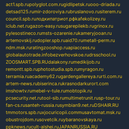
act1.spb.ru
polyglot.com.ru
gidlipetsk.ru
ooo-driada.ru
detsad125.ru
mir-zdoroviya.ru
bruslanovo.ru
siterem.ru
council.spb.ru
лодкипатриот.рф
kafekolizey.ru
iclub.net.ru
gazon-easy.ru
sugarepilekb.ru
grinox.ru
pylesostineco.ru
msts-ozarenie.ru
kameryjooan.ru
artemovskij.ru
dopler.spb.ru
aid70.ru
metall-perm.ru
ndm.msk.ru
ratingzooshop.ru
apiaccess.ru
globalautotrade.info
bezverhovskoe.ru
drsschool.ru
ZOOSMART.SPB.RU
dalakony.ru
medikijob.ru
remontt.spb.ru
photostudia.spb.ru
myragon.ru
terramia.ru
academy62.ru
gardengallereya.ru
rti.com.ru
artem-news.ru
biserinca.ru
krasnodarkurort.com
imshowtv.ru
mebel-v-tule.ru
mobtopik.ru
pcsecurity.net.ru
tool-sib.ru
multimetrunit.ru
sp-tour.ru
fan-cs.ru
santeh-russia.ru
symbian9.net.ru
DSHAIR.RU
tmmotors.spb.ru
xjocuricopii.com
musavtomat.msk.ru
obustrojdom.ru
sovetcik.ru
ybaranovskaya.ru
ppknews.ru
cult-alshei.ru
JAPANRUSSIA.RU