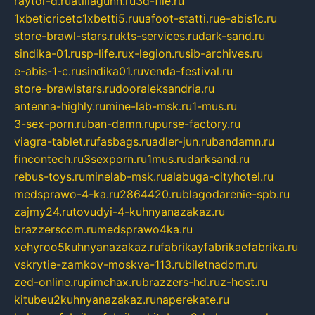
raytor-d.ru
atillagunn.ru
3d-file.ru
1xbeticricetc1xbetti5.ru
uafoot-statti.ru
e-abis1c.ru
store-brawl-stars.ru
kts-services.ru
dark-sand.ru
sindika-01.ru
sp-life.ru
x-legion.ru
sib-archives.ru
e-abis-1-c.ru
sindika01.ru
venda-festival.ru
store-brawlstars.ru
dooraleksandria.ru
antenna-highly.ru
mine-lab-msk.ru
1-mus.ru
3-sex-porn.ru
ban-damn.ru
purse-factory.ru
viagra-tablet.ru
fasbags.ru
adler-jun.ru
bandamn.ru
fincontech.ru
3sexporn.ru
1mus.ru
darksand.ru
rebus-toys.ru
minelab-msk.ru
alabuga-cityhotel.ru
medsprawo-4-ka.ru
2864420.ru
blagodarenie-spb.ru
zajmy24.ru
tovudyi-4-kuhnyanazakaz.ru
brazzerscom.ru
medsprawo4ka.ru
xehyroo5kuhnyanazakaz.ru
fabrikayfabrikaefabrika.ru
vskrytie-zamkov-moskva-113.ru
biletnadom.ru
zed-online.ru
pimchax.ru
brazzers-hd.ru
z-host.ru
kitubeu2kuhnyanazakaz.ru
naperekate.ru