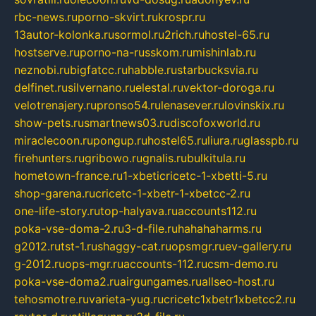
rbc-news.ru
porno-skvirt.ru
krospr.ru
13autor-kolonka.ru
sormol.ru
2rich.ru
hostel-65.ru
hostserve.ru
porno-na-russkom.ru
mishinlab.ru
neznobi.ru
bigfatcc.ru
habble.ru
starbucksvia.ru
delfinet.ru
silvernano.ru
elestal.ru
vektor-doroga.ru
velotrenajery.ru
pronso54.ru
lenasever.ru
lovinskix.ru
show-pets.ru
smartnews03.ru
discofoxworld.ru
miraclecoon.ru
pongup.ru
hostel65.ru
liura.ru
glasspb.ru
firehunters.ru
gribowo.ru
gnalis.ru
bulkitula.ru
hometown-france.ru
1-xbeticricetc-1-xbetti-5.ru
shop-garena.ru
cricetc-1-xbetr-1-xbetcc-2.ru
one-life-story.ru
top-halyava.ru
accounts112.ru
poka-vse-doma-2.ru
3-d-file.ru
hahahaharms.ru
g2012.ru
tst-1.ru
shaggy-cat.ru
opsmgr.ru
ev-gallery.ru
g-2012.ru
ops-mgr.ru
accounts-112.ru
csm-demo.ru
poka-vse-doma2.ru
airgungames.ru
allseo-host.ru
tehosmotre.ru
varieta-yug.ru
cricetc1xbetr1xbetcc2.ru