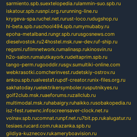
sarmiento.spb.su
extelopedia.ru
lammin-suo.spb.ru
iskatour.spb.ru
snpi.org.ru
running-line.ru
krygeva-spa.ru
chel.net.ru
rust-loco.ru
dugshop.ru
hl-beta.spb.ru
school494.spb.ru
mymubaby.ru
epoha-metalband.ru
ngr.spb.ru
rusgosnews.com
dieselvostok.ru
24hostel.msk.ru
w-dev.ru
f-ship.ru
regsmi.ru
filmnetwork.ru
malinasp.ru
kinosvin.ru
h2o-salon.ru
malutkayork.ru
deltaprim.spb.ru
tango-perm.ru
gooddir.ru
sgv.su
multiki-online.com
webkrasotki.com
cherinvest.ru
detskiy-ostrov.ru
ankou.spb.ru
alvesta1.ru
pdf-creator.ru
nix-files.org.ru
sakhatoday.ru
elektrikersymboler.ru
sputnikyes.ru
golf2club.msk.ru
aeforums.ru
zallclub.ru
multimodal.msk.ru
habaigry.ru
haikko.ru
sobakopedia.ru
isz-fest.ru
ewnc.info
screensaver-clock.net.ru
volnav.spb.ru
comnat.ru
npf.net.ru
7bit.pp.ru
kalugatur.ru
tesiaes.ru
card.com.ru
kazanka.spb.ru
gildiya-kuznecov.ru
kameryboavision.ru