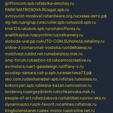
griffoncom.spb.ru
fabrika-emotsiy.ru
PARK-MATROSOVA.RU
agat.spb.ru
avtoyurist-moskva1.ru
hardware.org.ru
схема-авто.рф
dg-lab.ru
angrup.ru
recruiter.spb.ru
music8.spb.ru
krsk124.ru
kubok.spb.ru
romanofforex.ru
analitikaplus.ru
spyonline.ru
zosikamery.ru
sloboda-ural.pp.ru
AUTO-COM.SU
hohota.net
alimy.ru
online-z.com
aromat-vostoka.ru
otdelkaexp.ru
mobilvest.ru
bbd.net.ru
mebelshop.msk.ru
smp-forum.ru
bastion-td.ru
kosmoscreative.ru
avrmotors.ru
art-galadesign.ru
tiffany-c.ru
ecostep-samara.ru
d-p.spb.ru
галактика73.рф
sko.com.ru
davitamebel-spb.ru
fotsis.ru
tesiaes.ru
kokoroyari.spb.ru
blesna-kazan.ru
mossilver.ru
lenderoq.ru
sergeydobrin.ru
tochkazvuka.msk.ru
people-of-art.ru
bezzubova.ru
clubtibet.ru
orior-aks.ru
dynamoauto.ru
szk-favorit.ru
carlines.ru
flatnsk.ru
kingbolenskaner.ru
alex-motor.ru
astroline.net.ru