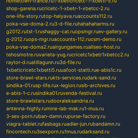
hometown-france.ru
1-xbeticricetc-1-xbetti-5.ru
shop-garena.ru
cricetc-1-xbetr-1-xbetcc-2.ru
one-life-story.ru
top-halyava.ru
accounts112.ru
poka-vse-doma-2.ru
3-d-file.ru
hahahaharms.ru
g2012.ru
tst-1.ru
shaggy-cat.ru
opsmgr.ru
ev-gallery.ru
g-2012.ru
ops-mgr.ru
accounts-112.ru
csm-demo.ru
poka-vse-doma2.ru
airgungames.ru
allseo-host.ru
tehosmotre.ru
varieta-yug.ru
cricetc1xbetr1xbetcc2.ru
raytor-d.ru
atillagunn.ru
3d-file.ru
1xbeticricetc1xbetti5.ru
uafoot-statti.ru
e-abis1c.ru
store-brawl-stars.ru
kts-services.ru
dark-sand.ru
sindika-01.ru
sp-life.ru
x-legion.ru
sib-archives.ru
e-abis-1-c.ru
sindika01.ru
venda-festival.ru
store-brawlstars.ru
dooraleksandria.ru
antenna-highly.ru
mine-lab-msk.ru
1-mus.ru
3-sex-porn.ru
ban-damn.ru
purse-factory.ru
viagra-tablet.ru
fasbags.ru
adler-jun.ru
bandamn.ru
fincontech.ru
3sexporn.ru
1mus.ru
darksand.ru