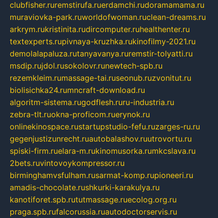
clubfisher.ru
remstirufa.ru
erdamchi.ru
doramamama.ru
muraviovka-park.ru
worldofwoman.ru
clean-dreams.ru
arkrym.ru
kristinita.ru
dircomputer.ru
healthenter.ru
textexperts.ru
pivnaya-kruzhka.ru
kinofilmy-2021.ru
demolalapaluza.ru
tanyavanya.ru
remstir-tolyatti.ru
msdip.ru
jdol.ru
sokolovr.ru
newtech-spb.ru
rezemkleim.ru
massage-tai.ru
seonub.ru
zvonitut.ru
biolisichka24.ru
mncraft-download.ru
algoritm-sistema.ru
godflesh.ru
ru-industria.ru
zebra-tlt.ru
okna-proficom.ru
erynok.ru
onlinekinospace.ru
startupstudio-fefu.ru
zarges-ru.ru
gegenjustizunrecht.ru
autobalashov.ru
utrovortu.ru
spiski-firm.ru
elara-m.ru
kinomusorka.ru
mkcslava.ru
2bets.ru
vintovoykompressor.ru
birminghamvsfulham.ru
sarmat-komp.ru
pioneeri.ru
amadis-chocolate.ru
shkurki-karakulya.ru
kanotiforet.spb.ru
tutmassage.ru
ecolog.org.ru
praga.spb.ru
falcorussia.ru
autodoctorservis.ru