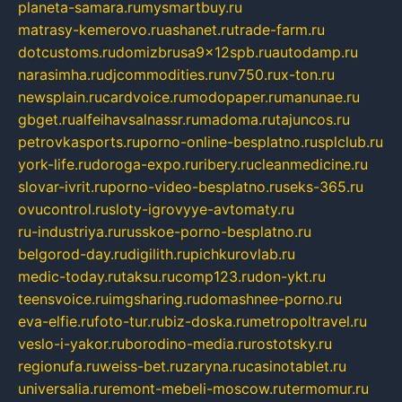
planeta-samara.ru
mysmartbuy.ru
matrasy-kemerovo.ru
ashanet.ru
trade-farm.ru
dotcustoms.ru
domizbrusa9x12spb.ru
autodamp.ru
narasimha.ru
djcommodities.ru
nv750.ru
x-ton.ru
newsplain.ru
cardvoice.ru
modopaper.ru
manunae.ru
gbget.ru
alfeihavsalnassr.ru
madoma.ru
tajuncos.ru
petrovkasports.ru
porno-online-besplatno.ru
splclub.ru
york-life.ru
doroga-expo.ru
ribery.ru
cleanmedicine.ru
slovar-ivrit.ru
porno-video-besplatno.ru
seks-365.ru
ovucontrol.ru
sloty-igrovyye-avtomaty.ru
ru-industriya.ru
russkoe-porno-besplatno.ru
belgorod-day.ru
digilith.ru
pichkurovlab.ru
medic-today.ru
taksu.ru
comp123.ru
don-ykt.ru
teensvoice.ru
imgsharing.ru
domashnee-porno.ru
eva-elfie.ru
foto-tur.ru
biz-doska.ru
metropoltravel.ru
veslo-i-yakor.ru
borodino-media.ru
rostotsky.ru
regionufa.ru
weiss-bet.ru
zaryna.ru
casinotablet.ru
universalia.ru
remont-mebeli-moscow.ru
termomur.ru