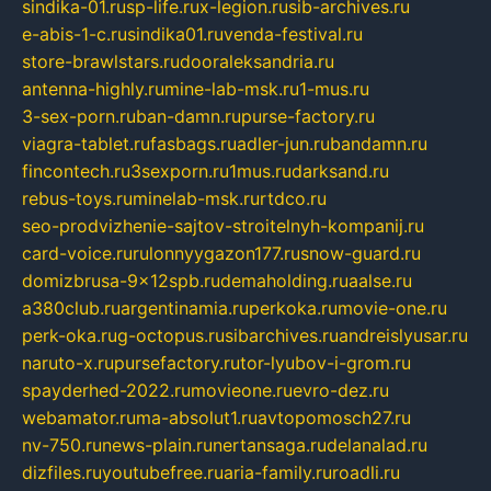
sindika-01.ru
sp-life.ru
x-legion.ru
sib-archives.ru
e-abis-1-c.ru
sindika01.ru
venda-festival.ru
store-brawlstars.ru
dooraleksandria.ru
antenna-highly.ru
mine-lab-msk.ru
1-mus.ru
3-sex-porn.ru
ban-damn.ru
purse-factory.ru
viagra-tablet.ru
fasbags.ru
adler-jun.ru
bandamn.ru
fincontech.ru
3sexporn.ru
1mus.ru
darksand.ru
rebus-toys.ru
minelab-msk.ru
rtdco.ru
seo-prodvizhenie-sajtov-stroitelnyh-kompanij.ru
card-voice.ru
rulonnyygazon177.ru
snow-guard.ru
domizbrusa-9x12spb.ru
demaholding.ru
aalse.ru
a380club.ru
argentinamia.ru
perkoka.ru
movie-one.ru
perk-oka.ru
g-octopus.ru
sibarchives.ru
andreislyusar.ru
naruto-x.ru
pursefactory.ru
tor-lyubov-i-grom.ru
spayderhed-2022.ru
movieone.ru
evro-dez.ru
webamator.ru
ma-absolut1.ru
avtopomosch27.ru
nv-750.ru
news-plain.ru
nertansaga.ru
delanalad.ru
dizfiles.ru
youtubefree.ru
aria-family.ru
roadli.ru