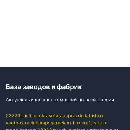
База заводов и фабрик
Актуальный каталог компаний по всей России
03223.ru
ufille.ru
krasotata.ru
prazdnikdushi.ru
veetbox.ru
cinemapost.ru
ciam-fr.ru
kraft-you.ru