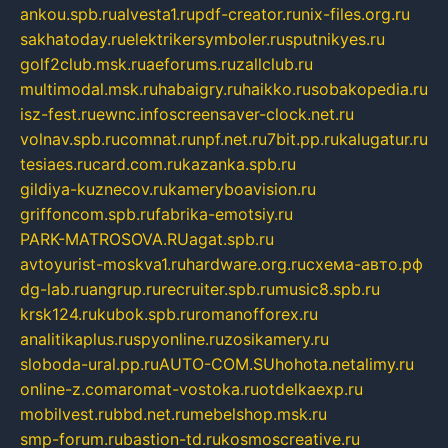
ankou.spb.ru
alvesta1.ru
pdf-creator.ru
nix-files.org.ru
sakhatoday.ru
elektrikersymboler.ru
sputnikyes.ru
golf2club.msk.ru
aeforums.ru
zallclub.ru
multimodal.msk.ru
habaigry.ru
haikko.ru
sobakopedia.ru
isz-fest.ru
ewnc.info
screensaver-clock.net.ru
volnav.spb.ru
comnat.ru
npf.net.ru
7bit.pp.ru
kalugatur.ru
tesiaes.ru
card.com.ru
kazanka.spb.ru
gildiya-kuznecov.ru
kameryboavision.ru
griffoncom.spb.ru
fabrika-emotsiy.ru
PARK-MATROSOVA.RU
agat.spb.ru
avtoyurist-moskva1.ru
hardware.org.ru
схема-авто.рф
dg-lab.ru
angrup.ru
recruiter.spb.ru
music8.spb.ru
krsk124.ru
kubok.spb.ru
romanofforex.ru
analitikaplus.ru
spyonline.ru
zosikamery.ru
sloboda-ural.pp.ru
AUTO-COM.SU
hohota.net
alimy.ru
online-z.com
aromat-vostoka.ru
otdelkaexp.ru
mobilvest.ru
bbd.net.ru
mebelshop.msk.ru
smp-forum.ru
bastion-td.ru
kosmoscreative.ru