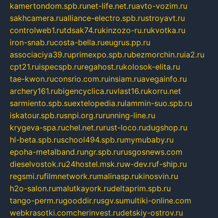
kamertondom.spb.ru
net-life.net.ru
avto-vozim.ru
sakhcamera.ru
alliance-electro.spb.ru
stroyavt.ru
controlweb1.ru
tdsak74.ru
kinzozo-ru.ru
kvotka.ru
iron-snab.ru
costa-bella.ru
eugrus.pp.ru
associaciya39.ru
primexpo.spb.ru
bezmorchin.ru
ia2.ru
cpt21.ru
ispecspb.ru
regahost.ru
kolosok-elita.ru
tae-kwon.ru
consrio.com.ru
insiam.ru
avegainfo.ru
archery161.ru
bigencyclica.ru
vlast16.ru
korru.net
sarmiento.spb.su
extelopedia.ru
lammin-suo.spb.ru
iskatour.spb.ru
snpi.org.ru
running-line.ru
krygeva-spa.ru
chel.net.ru
rust-loco.ru
dugshop.ru
hl-beta.spb.ru
school494.spb.ru
mymubaby.ru
epoha-metalband.ru
ngr.spb.ru
rusgosnews.com
dieselvostok.ru
24hostel.msk.ru
w-dev.ru
f-ship.ru
regsmi.ru
filmnetwork.ru
malinasp.ru
kinosvin.ru
h2o-salon.ru
malutkayork.ru
deltaprim.spb.ru
tango-perm.ru
gooddir.ru
sgv.su
multiki-online.com
webkrasotki.com
cherinvest.ru
detskiy-ostrov.ru