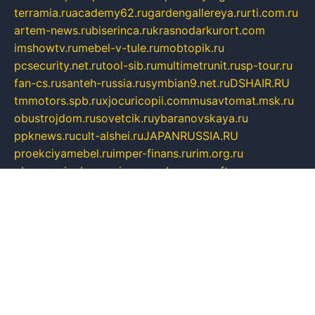
terramia.ru
academy62.ru
gardengallereya.ru
rti.com.ru
artem-news.ru
biserinca.ru
krasnodarkurort.com
imshowtv.ru
mebel-v-tule.ru
mobtopik.ru
pcsecurity.net.ru
tool-sib.ru
multimetrunit.ru
sp-tour.ru
fan-cs.ru
santeh-russia.ru
symbian9.net.ru
DSHAIR.RU
tmmotors.spb.ru
xjocuricopii.com
musavtomat.msk.ru
obustrojdom.ru
sovetcik.ru
ybaranovskaya.ru
ppknews.ru
cult-alshei.ru
JAPANRUSSIA.RU
proekciyamebel.ru
imper-finans.ru
rim.org.ru
glamourai.ru
brassminus.ru
zabor-pro.ru
ftn.pp.ru
dorogoe58.ru
laimengpacker.ru
kuzova-zapchasti.ru
sageerp.ru
taxodrom.ru
dsrazvitie.ru
hardcity.net.ru
ratinghomegames.ru
topservice25.ru
gubernyan.ru
gtglasslined.ru
ii4.ru
tssport.spb.ru
andorra24.com
blackwallstreet.ru
oboimos.ru
optim-doors.com.ru
ikuch.ru
nycr.org.ru
npa21.ru
vremya-ch.spb.ru
desert000.ru
ivtorgi.ru
ifiori.ru
catalog-statei.ru
dcv.org.ru
spetsmaster174.ru
ipkameryhiseeu.ru