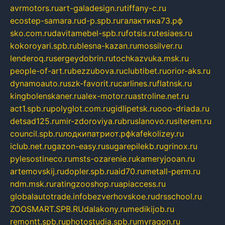
avrmotors.ru
art-galadesign.ru
tiffany-c.ru
ecostep-samara.ru
d-p.spb.ru
галактика73.рф
sko.com.ru
davitamebel-spb.ru
fotsis.ru
tesiaes.ru
kokoroyari.spb.ru
blesna-kazan.ru
mossilver.ru
lenderoq.ru
sergeydobrin.ru
tochkazvuka.msk.ru
people-of-art.ru
bezzubova.ru
clubtibet.ru
orior-aks.ru
dynamoauto.ru
szk-favorit.ru
carlines.ru
flatnsk.ru
kingbolenskaner.ru
alex-motor.ru
astroline.net.ru
act1.spb.ru
polyglot.com.ru
gidlipetsk.ru
ooo-driada.ru
detsad125.ru
mir-zdoroviya.ru
bruslanovo.ru
siterem.ru
council.spb.ru
лодкипатриот.рф
kafekolizey.ru
iclub.net.ru
gazon-easy.ru
sugarepilekb.ru
grinox.ru
pylesostineco.ru
msts-ozarenie.ru
kameryjooan.ru
artemovskij.ru
dopler.spb.ru
aid70.ru
metall-perm.ru
ndm.msk.ru
ratingzooshop.ru
apiaccess.ru
globalautotrade.info
bezverhovskoe.ru
drsschool.ru
ZOOSMART.SPB.RU
dalakony.ru
medikijob.ru
remontt.spb.ru
photostudia.spb.ru
myragon.ru