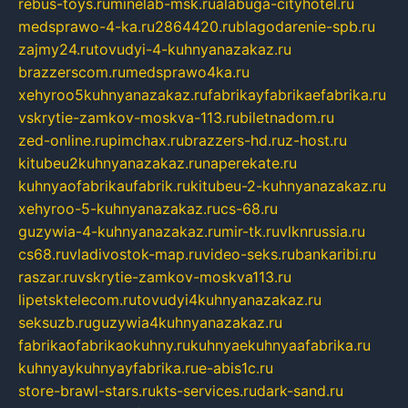
rebus-toys.ru
minelab-msk.ru
alabuga-cityhotel.ru
medsprawo-4-ka.ru
2864420.ru
blagodarenie-spb.ru
zajmy24.ru
tovudyi-4-kuhnyanazakaz.ru
brazzerscom.ru
medsprawo4ka.ru
xehyroo5kuhnyanazakaz.ru
fabrikayfabrikaefabrika.ru
vskrytie-zamkov-moskva-113.ru
biletnadom.ru
zed-online.ru
pimchax.ru
brazzers-hd.ru
z-host.ru
kitubeu2kuhnyanazakaz.ru
naperekate.ru
kuhnyaofabrikaufabrik.ru
kitubeu-2-kuhnyanazakaz.ru
xehyroo-5-kuhnyanazakaz.ru
cs-68.ru
guzywia-4-kuhnyanazakaz.ru
mir-tk.ru
vlknrussia.ru
cs68.ru
vladivostok-map.ru
video-seks.ru
bankaribi.ru
raszar.ru
vskrytie-zamkov-moskva113.ru
lipetsktelecom.ru
tovudyi4kuhnyanazakaz.ru
seksuzb.ru
guzywia4kuhnyanazakaz.ru
fabrikaofabrikaokuhny.ru
kuhnyaekuhnyaafabrika.ru
kuhnyaykuhnyayfabrika.ru
e-abis1c.ru
store-brawl-stars.ru
kts-services.ru
dark-sand.ru