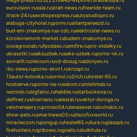
mega-press.ru
03223.ru
web-explore.ru
rastenuya.ru
eurovision-russia.ru
strah-news.ru
freeride-team.ru
itrack-24.ru
sexshopexpress.ru
autostudiopro.ru
alabuga-cityhotel.ru
pornv.ru
atlantpereezd.ru
bud-em-znakomye.ru
a-cdc.ru
elektrostal-news.ru
korolevremont-market.ru
budem-znakomye.ru
oooagrosnab.ru
fpodaso.ru
emfire.ru
pro-otdelky.ru
ukrasotki.ru
seksuzbek.ru
seks-uzbek.ru
porno-vk.ru
sovratili.ru
olecoon.ru
vd-dosug.ru
adonyev.ru
rbc-news.ru
porno-skvirt.ru
krospr.ru
13autor-kolonka.ru
sormol.ru
2rich.ru
hostel-65.ru
hostserve.ru
porno-na-russkom.ru
mishinlab.ru
neznobi.ru
bigfatcc.ru
habble.ru
starbucksvia.ru
delfinet.ru
silvernano.ru
elestal.ru
vektor-doroga.ru
velotrenajery.ru
pronso54.ru
lenasever.ru
lovinskix.ru
show-pets.ru
smartnews03.ru
discofoxworld.ru
miraclecoon.ru
pongup.ru
hostel65.ru
liura.ru
glasspb.ru
firehunters.ru
gribowo.ru
gnalis.ru
bulkitula.ru