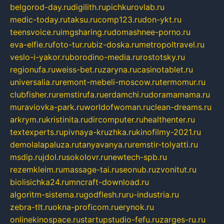
belgorod-day.ru
digilith.ru
pichkurovlab.ru
medic-today.ru
taksu.ru
comp123.ru
don-ykt.ru
teensvoice.ru
imgsharing.ru
domashnee-porno.ru
eva-elfie.ru
foto-tur.ru
biz-doska.ru
metropoltravel.ru
veslo-i-yakor.ru
borodino-media.ru
rostotsky.ru
regionufa.ru
weiss-bet.ru
zaryna.ru
casinotablet.ru
universalia.ru
remont-mebeli-moscow.ru
termomur.ru
clubfisher.ru
remstirufa.ru
erdamchi.ru
doramamama.ru
muraviovka-park.ru
worldofwoman.ru
clean-dreams.ru
arkrym.ru
kristinita.ru
dircomputer.ru
healthenter.ru
textexperts.ru
pivnaya-kruzhka.ru
kinofilmy-2021.ru
demolalapaluza.ru
tanyavanya.ru
remstir-tolyatti.ru
msdip.ru
jdol.ru
sokolovr.ru
newtech-spb.ru
rezemkleim.ru
massage-tai.ru
seonub.ru
zvonitut.ru
biolisichka24.ru
mncraft-download.ru
algoritm-sistema.ru
godflesh.ru
ru-industria.ru
zebra-tlt.ru
okna-proficom.ru
erynok.ru
onlinekinospace.ru
startupstudio-fefu.ru
zarges-ru.ru