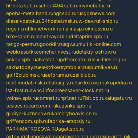
hl-beta.spb.ru
school494.spb.ru
mymubaby.ru
epoha-metalband.ru
ngr.spb.ru
rusgosnews.com
dieselvostok.ru
24hostel.msk.ru
w-dev.ru
f-ship.ru
regsmi.ru
filmnetwork.ru
malinasp.ru
kinosvin.ru
h2o-salon.ru
malutkayork.ru
deltaprim.spb.ru
tango-perm.ru
gooddir.ru
sgv.su
multiki-online.com
webkrasotki.com
cherinvest.ru
detskiy-ostrov.ru
ankou.spb.ru
alvesta1.ru
pdf-creator.ru
nix-files.org.ru
sakhatoday.ru
elektrikersymboler.ru
sputnikyes.ru
golf2club.msk.ru
aeforums.ru
zallclub.ru
multimodal.msk.ru
habaigry.ru
haikko.ru
sobakopedia.ru
isz-fest.ru
ewnc.info
screensaver-clock.net.ru
volnav.spb.ru
comnat.ru
npf.net.ru
7bit.pp.ru
kalugatur.ru
tesiaes.ru
card.com.ru
kazanka.spb.ru
gildiya-kuznecov.ru
kameryboavision.ru
griffoncom.spb.ru
fabrika-emotsiy.ru
PARK-MATROSOVA.RU
agat.spb.ru
avtoyurist-moskva1.ru
hardware.org.ru
схема-авто.рф