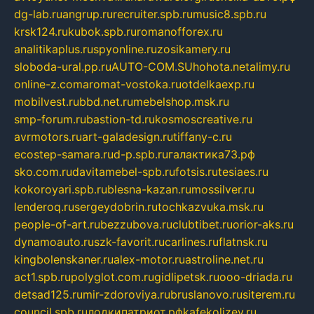
dg-lab.ru
angrup.ru
recruiter.spb.ru
music8.spb.ru
krsk124.ru
kubok.spb.ru
romanofforex.ru
analitikaplus.ru
spyonline.ru
zosikamery.ru
sloboda-ural.pp.ru
AUTO-COM.SU
hohota.net
alimy.ru
online-z.com
aromat-vostoka.ru
otdelkaexp.ru
mobilvest.ru
bbd.net.ru
mebelshop.msk.ru
smp-forum.ru
bastion-td.ru
kosmoscreative.ru
avrmotors.ru
art-galadesign.ru
tiffany-c.ru
ecostep-samara.ru
d-p.spb.ru
галактика73.рф
sko.com.ru
davitamebel-spb.ru
fotsis.ru
tesiaes.ru
kokoroyari.spb.ru
blesna-kazan.ru
mossilver.ru
lenderoq.ru
sergeydobrin.ru
tochkazvuka.msk.ru
people-of-art.ru
bezzubova.ru
clubtibet.ru
orior-aks.ru
dynamoauto.ru
szk-favorit.ru
carlines.ru
flatnsk.ru
kingbolenskaner.ru
alex-motor.ru
astroline.net.ru
act1.spb.ru
polyglot.com.ru
gidlipetsk.ru
ooo-driada.ru
detsad125.ru
mir-zdoroviya.ru
bruslanovo.ru
siterem.ru
council.spb.ru
лодкипатриот.рф
kafekolizey.ru