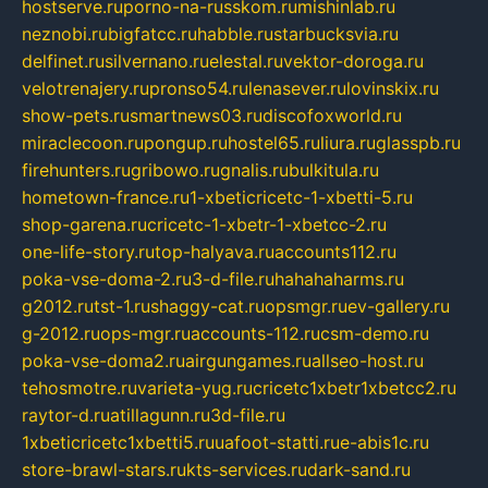
hostserve.ru
porno-na-russkom.ru
mishinlab.ru
neznobi.ru
bigfatcc.ru
habble.ru
starbucksvia.ru
delfinet.ru
silvernano.ru
elestal.ru
vektor-doroga.ru
velotrenajery.ru
pronso54.ru
lenasever.ru
lovinskix.ru
show-pets.ru
smartnews03.ru
discofoxworld.ru
miraclecoon.ru
pongup.ru
hostel65.ru
liura.ru
glasspb.ru
firehunters.ru
gribowo.ru
gnalis.ru
bulkitula.ru
hometown-france.ru
1-xbeticricetc-1-xbetti-5.ru
shop-garena.ru
cricetc-1-xbetr-1-xbetcc-2.ru
one-life-story.ru
top-halyava.ru
accounts112.ru
poka-vse-doma-2.ru
3-d-file.ru
hahahaharms.ru
g2012.ru
tst-1.ru
shaggy-cat.ru
opsmgr.ru
ev-gallery.ru
g-2012.ru
ops-mgr.ru
accounts-112.ru
csm-demo.ru
poka-vse-doma2.ru
airgungames.ru
allseo-host.ru
tehosmotre.ru
varieta-yug.ru
cricetc1xbetr1xbetcc2.ru
raytor-d.ru
atillagunn.ru
3d-file.ru
1xbeticricetc1xbetti5.ru
uafoot-statti.ru
e-abis1c.ru
store-brawl-stars.ru
kts-services.ru
dark-sand.ru