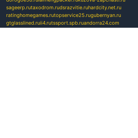
sageerp.ru
taxodrom.ru
dsrazvitie.ru
hardcity.net.ru
ratinghomegames.ru
topservice25.ru
gubernyan.ru
gtglasslined.ru
ii4.ru
tssport.spb.ru
andorra24.com
blackwallstreet.ru
oboimos.ru
optim-doors.com.ru
ikuch.ru
nycr.org.ru
npa21.ru
vremya-ch.spb.ru
desert000.ru
ivtorgi.ru
ifiori.ru
catalog-statei.ru
dcv.org.ru
spetsmaster174.ru
ipkameryhiseeu.ru
dum26.ru
ruspol.spb.ru
fr-opendp.ru
kam-solnyshko.ru
cheyenne-arapaho.ru
sevzapmetal.spb.ru
ted-lapidus.spb.ru
parasite-eliminator.ru
sigma-complete.ru
modernworld.ru
dama-moda.ru
eholot-group.ru
sk-nvkz.ru
DRONGOLD.RU
democratia2.ru
i-farmer.ru
mass-sport.org
jablonex.spb.ru
bookmess.ru
linkword.ru
refineua.com.ru
cs-spec.net.ru
altay-mebel.ru
DNK-THEATRE.RU
mechaniks.spb.ru
ipcamtechage.ru
skosta.ru
a-sun.ru
stroy-ldsp.ru
snowlands.org.ru