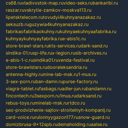
cs68.ru
vladivostok-map.ru
video-seks.ru
bankaribi.ru
raszar.ru
vskrytie-zamkov-moskva113.ru
lipetsktelecom.ru
tovudyi4kuhnyanazakaz.ru
seksuzb.ru
guzywia4kuhnyanazakaz.ru
fabrikaofabrikaokuhny.ru
kuhnyaekuhnyaafabrika.ru
kuhnyaykuhnyayfabrika.ru
e-abis1c.ru
store-brawl-stars.ru
kts-services.ru
dark-sand.ru
sindika-01.ru
sp-life.ru
x-legion.ru
sib-archives.ru
e-abis-1-c.ru
sindika01.ru
venda-festival.ru
store-brawlstars.ru
dooraleksandria.ru
antenna-highly.ru
mine-lab-msk.ru
1-mus.ru
3-sex-porn.ru
ban-damn.ru
purse-factory.ru
viagra-tablet.ru
fasbags.ru
adler-jun.ru
bandamn.ru
fincontech.ru
3sexporn.ru
1mus.ru
darksand.ru
rebus-toys.ru
minelab-msk.ru
rtdco.ru
seo-prodvizhenie-sajtov-stroitelnyh-kompanij.ru
card-voice.ru
rulonnyygazon177.ru
snow-guard.ru
domizbrusa-9x12spb.ru
demaholding.ru
aalse.ru