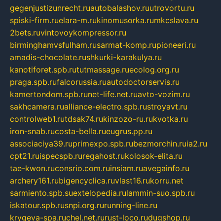
gegenjustizunrecht.ru
autobalashov.ru
utrovortu.ru
spiski-firm.ru
elara-m.ru
kinomusorka.ru
mkcslava.ru
2bets.ru
vintovoykompressor.ru
birminghamvsfulham.ru
sarmat-komp.ru
pioneeri.ru
amadis-chocolate.ru
shkurki-karakulya.ru
kanotiforet.spb.ru
tutmassage.ru
ecolog.org.ru
praga.spb.ru
falcorussia.ru
autodoctorservis.ru
kamertondom.spb.ru
net-life.net.ru
avto-vozim.ru
sakhcamera.ru
alliance-electro.spb.ru
stroyavt.ru
controlweb1.ru
tdsak74.ru
kinzozo-ru.ru
kvotka.ru
iron-snab.ru
costa-bella.ru
eugrus.pp.ru
associaciya39.ru
primexpo.spb.ru
bezmorchin.ru
ia2.ru
cpt21.ru
ispecspb.ru
regahost.ru
kolosok-elita.ru
tae-kwon.ru
consrio.com.ru
insiam.ru
avegainfo.ru
archery161.ru
bigencyclica.ru
vlast16.ru
korru.net
sarmiento.spb.su
extelopedia.ru
lammin-suo.spb.ru
iskatour.spb.ru
snpi.org.ru
running-line.ru
krygeva-spa.ru
chel.net.ru
rust-loco.ru
dugshop.ru