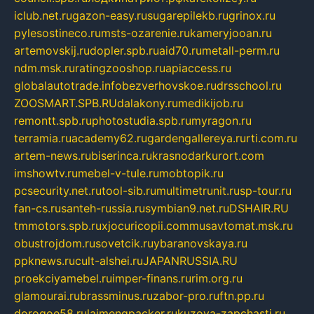
iclub.net.ru
gazon-easy.ru
sugarepilekb.ru
grinox.ru
pylesostineco.ru
msts-ozarenie.ru
kameryjooan.ru
artemovskij.ru
dopler.spb.ru
aid70.ru
metall-perm.ru
ndm.msk.ru
ratingzooshop.ru
apiaccess.ru
globalautotrade.info
bezverhovskoe.ru
drsschool.ru
ZOOSMART.SPB.RU
dalakony.ru
medikijob.ru
remontt.spb.ru
photostudia.spb.ru
myragon.ru
terramia.ru
academy62.ru
gardengallereya.ru
rti.com.ru
artem-news.ru
biserinca.ru
krasnodarkurort.com
imshowtv.ru
mebel-v-tule.ru
mobtopik.ru
pcsecurity.net.ru
tool-sib.ru
multimetrunit.ru
sp-tour.ru
fan-cs.ru
santeh-russia.ru
symbian9.net.ru
DSHAIR.RU
tmmotors.spb.ru
xjocuricopii.com
musavtomat.msk.ru
obustrojdom.ru
sovetcik.ru
ybaranovskaya.ru
ppknews.ru
cult-alshei.ru
JAPANRUSSIA.RU
proekciyamebel.ru
imper-finans.ru
rim.org.ru
glamourai.ru
brassminus.ru
zabor-pro.ru
ftn.pp.ru
dorogoe58.ru
laimengpacker.ru
kuzova-zapchasti.ru