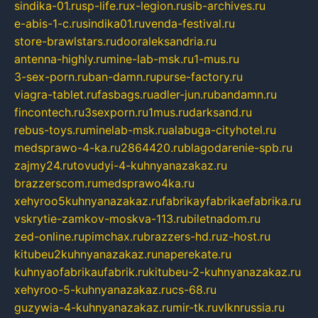
sindika-01.ru
sp-life.ru
x-legion.ru
sib-archives.ru
e-abis-1-c.ru
sindika01.ru
venda-festival.ru
store-brawlstars.ru
dooraleksandria.ru
antenna-highly.ru
mine-lab-msk.ru
1-mus.ru
3-sex-porn.ru
ban-damn.ru
purse-factory.ru
viagra-tablet.ru
fasbags.ru
adler-jun.ru
bandamn.ru
fincontech.ru
3sexporn.ru
1mus.ru
darksand.ru
rebus-toys.ru
minelab-msk.ru
alabuga-cityhotel.ru
medsprawo-4-ka.ru
2864420.ru
blagodarenie-spb.ru
zajmy24.ru
tovudyi-4-kuhnyanazakaz.ru
brazzerscom.ru
medsprawo4ka.ru
xehyroo5kuhnyanazakaz.ru
fabrikayfabrikaefabrika.ru
vskrytie-zamkov-moskva-113.ru
biletnadom.ru
zed-online.ru
pimchax.ru
brazzers-hd.ru
z-host.ru
kitubeu2kuhnyanazakaz.ru
naperekate.ru
kuhnyaofabrikaufabrik.ru
kitubeu-2-kuhnyanazakaz.ru
xehyroo-5-kuhnyanazakaz.ru
cs-68.ru
guzywia-4-kuhnyanazakaz.ru
mir-tk.ru
vlknrussia.ru