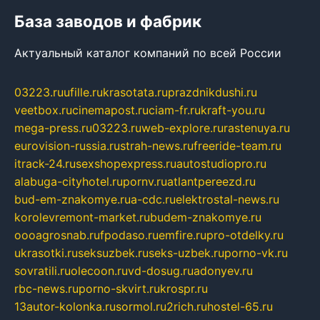
База заводов и фабрик
Актуальный каталог компаний по всей России
03223.ru
ufille.ru
krasotata.ru
prazdnikdushi.ru
veetbox.ru
cinemapost.ru
ciam-fr.ru
kraft-you.ru
mega-press.ru
03223.ru
web-explore.ru
rastenuya.ru
eurovision-russia.ru
strah-news.ru
freeride-team.ru
itrack-24.ru
sexshopexpress.ru
autostudiopro.ru
alabuga-cityhotel.ru
pornv.ru
atlantpereezd.ru
bud-em-znakomye.ru
a-cdc.ru
elektrostal-news.ru
korolevremont-market.ru
budem-znakomye.ru
oooagrosnab.ru
fpodaso.ru
emfire.ru
pro-otdelky.ru
ukrasotki.ru
seksuzbek.ru
seks-uzbek.ru
porno-vk.ru
sovratili.ru
olecoon.ru
vd-dosug.ru
adonyev.ru
rbc-news.ru
porno-skvirt.ru
krospr.ru
13autor-kolonka.ru
sormol.ru
2rich.ru
hostel-65.ru