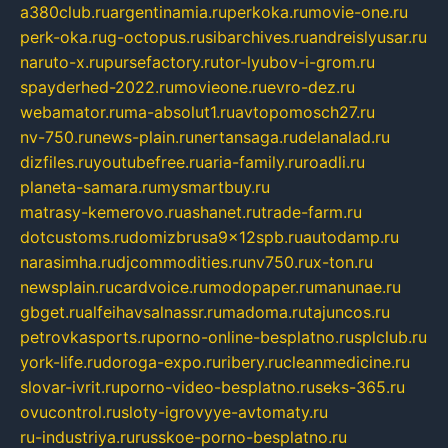
a380club.ru
argentinamia.ru
perkoka.ru
movie-one.ru
perk-oka.ru
g-octopus.ru
sibarchives.ru
andreislyusar.ru
naruto-x.ru
pursefactory.ru
tor-lyubov-i-grom.ru
spayderhed-2022.ru
movieone.ru
evro-dez.ru
webamator.ru
ma-absolut1.ru
avtopomosch27.ru
nv-750.ru
news-plain.ru
nertansaga.ru
delanalad.ru
dizfiles.ru
youtubefree.ru
aria-family.ru
roadli.ru
planeta-samara.ru
mysmartbuy.ru
matrasy-kemerovo.ru
ashanet.ru
trade-farm.ru
dotcustoms.ru
domizbrusa9x12spb.ru
autodamp.ru
narasimha.ru
djcommodities.ru
nv750.ru
x-ton.ru
newsplain.ru
cardvoice.ru
modopaper.ru
manunae.ru
gbget.ru
alfeihavsalnassr.ru
madoma.ru
tajuncos.ru
petrovkasports.ru
porno-online-besplatno.ru
splclub.ru
york-life.ru
doroga-expo.ru
ribery.ru
cleanmedicine.ru
slovar-ivrit.ru
porno-video-besplatno.ru
seks-365.ru
ovucontrol.ru
sloty-igrovyye-avtomaty.ru
ru-industriya.ru
russkoe-porno-besplatno.ru