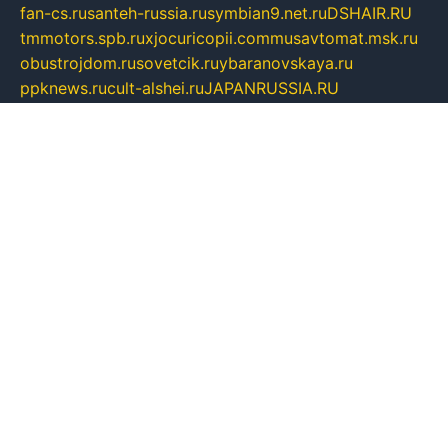
fan-cs.ru
santeh-russia.ru
symbian9.net.ru
DSHAIR.RU
tmmotors.spb.ru
xjocuricopii.com
musavtomat.msk.ru
obustrojdom.ru
sovetcik.ru
ybaranovskaya.ru
ppknews.ru
cult-alshei.ru
JAPANRUSSIA.RU
proekciyamebel.ru
imper-finans.ru
rim.org.ru
glamourai.ru
brassminus.ru
zabor-pro.ru
ftn.pp.ru
dorogoe58.ru
laimengpacker.ru
kuzova-zapchasti.ru
sageerp.ru
taxodrom.ru
dsrazvitie.ru
hardcity.net.ru
ratinghomegames.ru
topservice25.ru
gubernyan.ru
gtglasslined.ru
ii4.ru
tssport.spb.ru
andorra24.com
blackwallstreet.ru
oboimos.ru
optim-doors.com.ru
ikuch.ru
nycr.org.ru
npa21.ru
vremya-ch.spb.ru
desert000.ru
ivtorgi.ru
ifiori.ru
catalog-statei.ru
dcv.org.ru
spetsmaster174.ru
ipkameryhiseeu.ru
dum26.ru
ruspol.spb.ru
fr-opendp.ru
kam-solnyshko.ru
cheyenne-arapaho.ru
sevzapmetal.spb.ru
ted-lapidus.spb.ru
parasite-eliminator.ru
sigma-complete.ru
modernworld.ru
dama-moda.ru