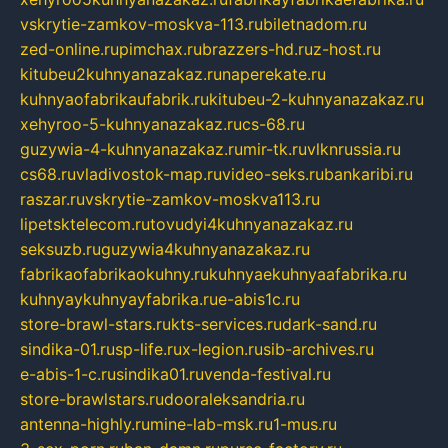
vskrytie-zamkov-moskva-113.ru
biletnadom.ru
zed-online.ru
pimchax.ru
brazzers-hd.ru
z-host.ru
kitubeu2kuhnyanazakaz.ru
naperekate.ru
kuhnyaofabrikaufabrik.ru
kitubeu-2-kuhnyanazakaz.ru
xehyroo-5-kuhnyanazakaz.ru
cs-68.ru
guzywia-4-kuhnyanazakaz.ru
mir-tk.ru
vlknrussia.ru
cs68.ru
vladivostok-map.ru
video-seks.ru
bankaribi.ru
raszar.ru
vskrytie-zamkov-moskva113.ru
lipetsktelecom.ru
tovudyi4kuhnyanazakaz.ru
seksuzb.ru
guzywia4kuhnyanazakaz.ru
fabrikaofabrikaokuhny.ru
kuhnyaekuhnyaafabrika.ru
kuhnyaykuhnyayfabrika.ru
e-abis1c.ru
store-brawl-stars.ru
kts-services.ru
dark-sand.ru
sindika-01.ru
sp-life.ru
x-legion.ru
sib-archives.ru
e-abis-1-c.ru
sindika01.ru
venda-festival.ru
store-brawlstars.ru
dooraleksandria.ru
antenna-highly.ru
mine-lab-msk.ru
1-mus.ru