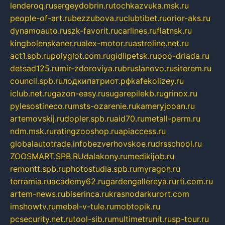
lenderoq.ru
sergeydobrin.ru
tochkazvuka.msk.ru
people-of-art.ru
bezzubova.ru
clubtibet.ru
orior-aks.ru
dynamoauto.ru
szk-favorit.ru
carlines.ru
flatnsk.ru
kingbolenskaner.ru
alex-motor.ru
astroline.net.ru
act1.spb.ru
polyglot.com.ru
gidlipetsk.ru
ooo-driada.ru
detsad125.ru
mir-zdoroviya.ru
bruslanovo.ru
siterem.ru
council.spb.ru
лодкипатриот.рф
kafekolizey.ru
iclub.net.ru
gazon-easy.ru
sugarepilekb.ru
grinox.ru
pylesostineco.ru
msts-ozarenie.ru
kameryjooan.ru
artemovskij.ru
dopler.spb.ru
aid70.ru
metall-perm.ru
ndm.msk.ru
ratingzooshop.ru
apiaccess.ru
globalautotrade.info
bezverhovskoe.ru
drsschool.ru
ZOOSMART.SPB.RU
dalakony.ru
medikijob.ru
remontt.spb.ru
photostudia.spb.ru
myragon.ru
terramia.ru
academy62.ru
gardengallereya.ru
rti.com.ru
artem-news.ru
biserinca.ru
krasnodarkurort.com
imshowtv.ru
mebel-v-tule.ru
mobtopik.ru
pcsecurity.net.ru
tool-sib.ru
multimetrunit.ru
sp-tour.ru