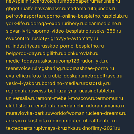
newsplain.ru
cardvoice.ru
modopaper.ru
manunae.ru
gbget.ru
alfeihavsalnassr.ru
madoma.ru
tajuncos.ru
petrovkasports.ru
porno-online-besplatno.ru
splclub.ru
york-life.ru
doroga-expo.ru
ribery.ru
cleanmedicine.ru
slovar-ivrit.ru
porno-video-besplatno.ru
seks-365.ru
ovucontrol.ru
sloty-igrovyye-avtomaty.ru
ru-industriya.ru
russkoe-porno-besplatno.ru
belgorod-day.ru
digilith.ru
pichkurovlab.ru
medic-today.ru
taksu.ru
comp123.ru
don-ykt.ru
teensvoice.ru
imgsharing.ru
domashnee-porno.ru
eva-elfie.ru
foto-tur.ru
biz-doska.ru
metropoltravel.ru
veslo-i-yakor.ru
borodino-media.ru
rostotsky.ru
regionufa.ru
weiss-bet.ru
zaryna.ru
casinotablet.ru
universalia.ru
remont-mebeli-moscow.ru
termomur.ru
clubfisher.ru
remstirufa.ru
erdamchi.ru
doramamama.ru
muraviovka-park.ru
worldofwoman.ru
clean-dreams.ru
arkrym.ru
kristinita.ru
dircomputer.ru
healthenter.ru
textexperts.ru
pivnaya-kruzhka.ru
kinofilmy-2021.ru