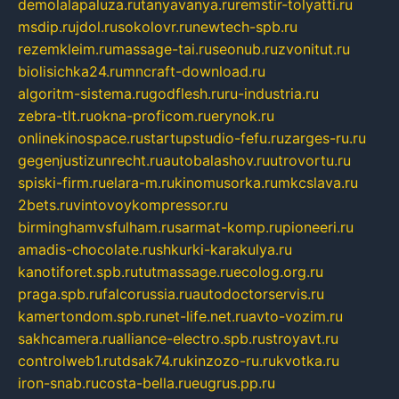
demolalapaluza.ru
tanyavanya.ru
remstir-tolyatti.ru
msdip.ru
jdol.ru
sokolovr.ru
newtech-spb.ru
rezemkleim.ru
massage-tai.ru
seonub.ru
zvonitut.ru
biolisichka24.ru
mncraft-download.ru
algoritm-sistema.ru
godflesh.ru
ru-industria.ru
zebra-tlt.ru
okna-proficom.ru
erynok.ru
onlinekinospace.ru
startupstudio-fefu.ru
zarges-ru.ru
gegenjustizunrecht.ru
autobalashov.ru
utrovortu.ru
spiski-firm.ru
elara-m.ru
kinomusorka.ru
mkcslava.ru
2bets.ru
vintovoykompressor.ru
birminghamvsfulham.ru
sarmat-komp.ru
pioneeri.ru
amadis-chocolate.ru
shkurki-karakulya.ru
kanotiforet.spb.ru
tutmassage.ru
ecolog.org.ru
praga.spb.ru
falcorussia.ru
autodoctorservis.ru
kamertondom.spb.ru
net-life.net.ru
avto-vozim.ru
sakhcamera.ru
alliance-electro.spb.ru
stroyavt.ru
controlweb1.ru
tdsak74.ru
kinzozo-ru.ru
kvotka.ru
iron-snab.ru
costa-bella.ru
eugrus.pp.ru