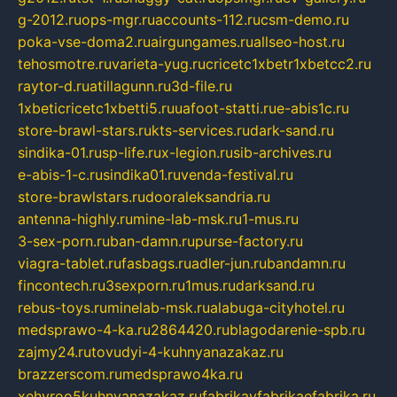
g-2012.ru
ops-mgr.ru
accounts-112.ru
csm-demo.ru
poka-vse-doma2.ru
airgungames.ru
allseo-host.ru
tehosmotre.ru
varieta-yug.ru
cricetc1xbetr1xbetcc2.ru
raytor-d.ru
atillagunn.ru
3d-file.ru
1xbeticricetc1xbetti5.ru
uafoot-statti.ru
e-abis1c.ru
store-brawl-stars.ru
kts-services.ru
dark-sand.ru
sindika-01.ru
sp-life.ru
x-legion.ru
sib-archives.ru
e-abis-1-c.ru
sindika01.ru
venda-festival.ru
store-brawlstars.ru
dooraleksandria.ru
antenna-highly.ru
mine-lab-msk.ru
1-mus.ru
3-sex-porn.ru
ban-damn.ru
purse-factory.ru
viagra-tablet.ru
fasbags.ru
adler-jun.ru
bandamn.ru
fincontech.ru
3sexporn.ru
1mus.ru
darksand.ru
rebus-toys.ru
minelab-msk.ru
alabuga-cityhotel.ru
medsprawo-4-ka.ru
2864420.ru
blagodarenie-spb.ru
zajmy24.ru
tovudyi-4-kuhnyanazakaz.ru
brazzerscom.ru
medsprawo4ka.ru
xehyroo5kuhnyanazakaz.ru
fabrikayfabrikaefabrika.ru