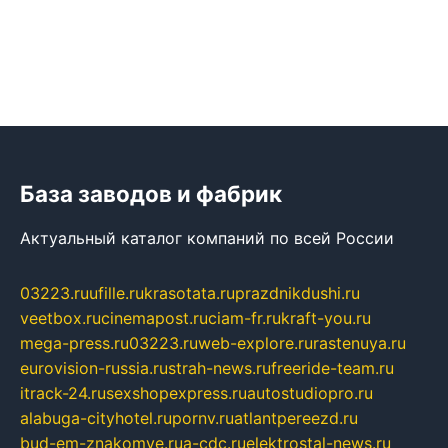
База заводов и фабрик
Актуальный каталог компаний по всей России
03223.ru
ufille.ru
krasotata.ru
prazdnikdushi.ru
veetbox.ru
cinemapost.ru
ciam-fr.ru
kraft-you.ru
mega-press.ru
03223.ru
web-explore.ru
rastenuya.ru
eurovision-russia.ru
strah-news.ru
freeride-team.ru
itrack-24.ru
sexshopexpress.ru
autostudiopro.ru
alabuga-cityhotel.ru
pornv.ru
atlantpereezd.ru
bud-em-znakomye.ru
a-cdc.ru
elektrostal-news.ru