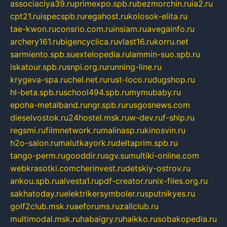
associaciya39.ru
primexpo.spb.ru
bezmorchin.ru
ia2.ru
cpt21.ru
ispecspb.ru
regahost.ru
kolosok-elita.ru
tae-kwon.ru
consrio.com.ru
insiam.ru
avegainfo.ru
archery161.ru
bigencyclica.ru
vlast16.ru
korru.net
sarmiento.spb.su
extelopedia.ru
lammin-suo.spb.ru
iskatour.spb.ru
snpi.org.ru
running-line.ru
krygeva-spa.ru
chel.net.ru
rust-loco.ru
dugshop.ru
hl-beta.spb.ru
school494.spb.ru
mymubaby.ru
epoha-metalband.ru
ngr.spb.ru
rusgosnews.com
dieselvostok.ru
24hostel.msk.ru
w-dev.ru
f-ship.ru
regsmi.ru
filmnetwork.ru
malinasp.ru
kinosvin.ru
h2o-salon.ru
malutkayork.ru
deltaprim.spb.ru
tango-perm.ru
gooddir.ru
sgv.su
multiki-online.com
webkrasotki.com
cherinvest.ru
detskiy-ostrov.ru
ankou.spb.ru
alvesta1.ru
pdf-creator.ru
nix-files.org.ru
sakhatoday.ru
elektrikersymboler.ru
sputnikyes.ru
golf2club.msk.ru
aeforums.ru
zallclub.ru
multimodal.msk.ru
habaigry.ru
haikko.ru
sobakopedia.ru