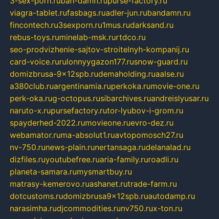
3-sex-porn.ru
ban-damn.ru
purse-factory.ru
viagra-tablet.ru
fasbags.ru
adler-jun.ru
bandamn.ru
fincontech.ru
3sexporn.ru
1mus.ru
darksand.ru
rebus-toys.ru
minelab-msk.ru
rtdco.ru
seo-prodvizhenie-sajtov-stroitelnyh-kompanij.ru
card-voice.ru
rulonnyygazon177.ru
snow-guard.ru
domizbrusa-9x12spb.ru
demaholding.ru
aalse.ru
a380club.ru
argentinamia.ru
perkoka.ru
movie-one.ru
perk-oka.ru
g-octopus.ru
sibarchives.ru
andreislyusar.ru
naruto-x.ru
pursefactory.ru
tor-lyubov-i-grom.ru
spayderhed-2022.ru
movieone.ru
evro-dez.ru
webamator.ru
ma-absolut1.ru
avtopomosch27.ru
nv-750.ru
news-plain.ru
nertansaga.ru
delanalad.ru
dizfiles.ru
youtubefree.ru
aria-family.ru
roadli.ru
planeta-samara.ru
mysmartbuy.ru
matrasy-kemerovo.ru
ashanet.ru
trade-farm.ru
dotcustoms.ru
domizbrusa9x12spb.ru
autodamp.ru
narasimha.ru
djcommodities.ru
nv750.ru
x-ton.ru