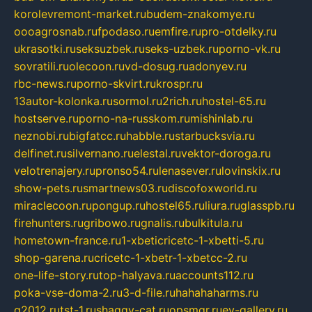
korolevremont-market.ru
budem-znakomye.ru
oooagrosnab.ru
fpodaso.ru
emfire.ru
pro-otdelky.ru
ukrasotki.ru
seksuzbek.ru
seks-uzbek.ru
porno-vk.ru
sovratili.ru
olecoon.ru
vd-dosug.ru
adonyev.ru
rbc-news.ru
porno-skvirt.ru
krospr.ru
13autor-kolonka.ru
sormol.ru
2rich.ru
hostel-65.ru
hostserve.ru
porno-na-russkom.ru
mishinlab.ru
neznobi.ru
bigfatcc.ru
habble.ru
starbucksvia.ru
delfinet.ru
silvernano.ru
elestal.ru
vektor-doroga.ru
velotrenajery.ru
pronso54.ru
lenasever.ru
lovinskix.ru
show-pets.ru
smartnews03.ru
discofoxworld.ru
miraclecoon.ru
pongup.ru
hostel65.ru
liura.ru
glasspb.ru
firehunters.ru
gribowo.ru
gnalis.ru
bulkitula.ru
hometown-france.ru
1-xbeticricetc-1-xbetti-5.ru
shop-garena.ru
cricetc-1-xbetr-1-xbetcc-2.ru
one-life-story.ru
top-halyava.ru
accounts112.ru
poka-vse-doma-2.ru
3-d-file.ru
hahahaharms.ru
g2012.ru
tst-1.ru
shaggy-cat.ru
opsmgr.ru
ev-gallery.ru