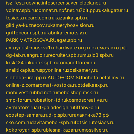
isz-fest.ru
ewnc.info
screensaver-clock.net.ru
volnav.spb.ru
comnat.ru
npf.net.ru
7bit.pp.ru
kalugatur.ru
tesiaes.ru
card.com.ru
kazanka.spb.ru
gildiya-kuznecov.ru
kameryboavision.ru
griffoncom.spb.ru
fabrika-emotsiy.ru
PARK-MATROSOVA.RU
agat.spb.ru
avtoyurist-moskva1.ru
hardware.org.ru
схема-авто.рф
dg-lab.ru
angrup.ru
recruiter.spb.ru
music8.spb.ru
krsk124.ru
kubok.spb.ru
romanofforex.ru
analitikaplus.ru
spyonline.ru
zosikamery.ru
sloboda-ural.pp.ru
AUTO-COM.SU
hohota.net
alimy.ru
online-z.com
aromat-vostoka.ru
otdelkaexp.ru
mobilvest.ru
bbd.net.ru
mebelshop.msk.ru
smp-forum.ru
bastion-td.ru
kosmoscreative.ru
avrmotors.ru
art-galadesign.ru
tiffany-c.ru
ecostep-samara.ru
d-p.spb.ru
галактика73.рф
sko.com.ru
davitamebel-spb.ru
fotsis.ru
tesiaes.ru
kokoroyari.spb.ru
blesna-kazan.ru
mossilver.ru