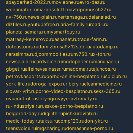
spayderhed-2022.ru
movieone.ru
evro-dez.ru
webamator.ru
ma-absolut1.ru
avtopomosch27.ru
nv-750.ru
news-plain.ru
nertansaga.ru
delanalad.ru
dizfiles.ru
youtubefree.ru
aria-family.ru
roadli.ru
planeta-samara.ru
mysmartbuy.ru
matrasy-kemerovo.ru
ashanet.ru
trade-farm.ru
dotcustoms.ru
domizbrusa9x12spb.ru
autodamp.ru
narasimha.ru
djcommodities.ru
nv750.ru
x-ton.ru
newsplain.ru
cardvoice.ru
modopaper.ru
manunae.ru
gbget.ru
alfeihavsalnassr.ru
madoma.ru
tajuncos.ru
petrovkasports.ru
porno-online-besplatno.ru
splclub.ru
york-life.ru
doroga-expo.ru
ribery.ru
cleanmedicine.ru
slovar-ivrit.ru
porno-video-besplatno.ru
seks-365.ru
ovucontrol.ru
sloty-igrovyye-avtomaty.ru
ru-industriya.ru
russkoe-porno-besplatno.ru
belgorod-day.ru
digilith.ru
pichkurovlab.ru
medic-today.ru
taksu.ru
comp123.ru
don-ykt.ru
teensvoice.ru
imgsharing.ru
domashnee-porno.ru