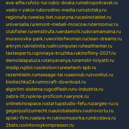
eva-elfie.ru
foto-tur.ru
biz-doska.ru
metropoltravel.ru
veslo-i-yakor.ru
borodino-media.ru
rostotsky.ru
regionufa.ru
weiss-bet.ru
zaryna.ru
casinotablet.ru
universalia.ru
remont-mebeli-moscow.ru
termomur.ru
clubfisher.ru
remstirufa.ru
erdamchi.ru
doramamama.ru
muraviovka-park.ru
worldofwoman.ru
clean-dreams.ru
arkrym.ru
kristinita.ru
dircomputer.ru
healthenter.ru
textexperts.ru
pivnaya-kruzhka.ru
kinofilmy-2021.ru
demolalapaluza.ru
tanyavanya.ru
remstir-tolyatti.ru
msdip.ru
jdol.ru
sokolovr.ru
newtech-spb.ru
rezemkleim.ru
massage-tai.ru
seonub.ru
zvonitut.ru
biolisichka24.ru
mncraft-download.ru
algoritm-sistema.ru
godflesh.ru
ru-industria.ru
zebra-tlt.ru
okna-proficom.ru
erynok.ru
onlinekinospace.ru
startupstudio-fefu.ru
zarges-ru.ru
gegenjustizunrecht.ru
autobalashov.ru
utrovortu.ru
spiski-firm.ru
elara-m.ru
kinomusorka.ru
mkcslava.ru
2bets.ru
vintovoykompressor.ru