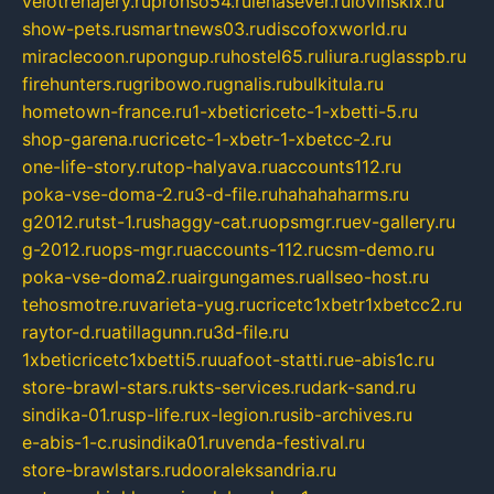
velotrenajery.ru
pronso54.ru
lenasever.ru
lovinskix.ru
show-pets.ru
smartnews03.ru
discofoxworld.ru
miraclecoon.ru
pongup.ru
hostel65.ru
liura.ru
glasspb.ru
firehunters.ru
gribowo.ru
gnalis.ru
bulkitula.ru
hometown-france.ru
1-xbeticricetc-1-xbetti-5.ru
shop-garena.ru
cricetc-1-xbetr-1-xbetcc-2.ru
one-life-story.ru
top-halyava.ru
accounts112.ru
poka-vse-doma-2.ru
3-d-file.ru
hahahaharms.ru
g2012.ru
tst-1.ru
shaggy-cat.ru
opsmgr.ru
ev-gallery.ru
g-2012.ru
ops-mgr.ru
accounts-112.ru
csm-demo.ru
poka-vse-doma2.ru
airgungames.ru
allseo-host.ru
tehosmotre.ru
varieta-yug.ru
cricetc1xbetr1xbetcc2.ru
raytor-d.ru
atillagunn.ru
3d-file.ru
1xbeticricetc1xbetti5.ru
uafoot-statti.ru
e-abis1c.ru
store-brawl-stars.ru
kts-services.ru
dark-sand.ru
sindika-01.ru
sp-life.ru
x-legion.ru
sib-archives.ru
e-abis-1-c.ru
sindika01.ru
venda-festival.ru
store-brawlstars.ru
dooraleksandria.ru