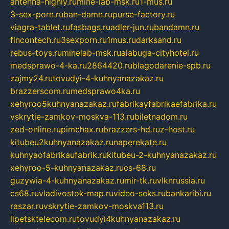
antenna-highly.ru
mine-lab-msk.ru
1-mus.ru
3-sex-porn.ru
ban-damn.ru
purse-factory.ru
viagra-tablet.ru
fasbags.ru
adler-jun.ru
bandamn.ru
fincontech.ru
3sexporn.ru
1mus.ru
darksand.ru
rebus-toys.ru
minelab-msk.ru
alabuga-cityhotel.ru
medsprawo-4-ka.ru
2864420.ru
blagodarenie-spb.ru
zajmy24.ru
tovudyi-4-kuhnyanazakaz.ru
brazzerscom.ru
medsprawo4ka.ru
xehyroo5kuhnyanazakaz.ru
fabrikayfabrikaefabrika.ru
vskrytie-zamkov-moskva-113.ru
biletnadom.ru
zed-online.ru
pimchax.ru
brazzers-hd.ru
z-host.ru
kitubeu2kuhnyanazakaz.ru
naperekate.ru
kuhnyaofabrikaufabrik.ru
kitubeu-2-kuhnyanazakaz.ru
xehyroo-5-kuhnyanazakaz.ru
cs-68.ru
guzywia-4-kuhnyanazakaz.ru
mir-tk.ru
vlknrussia.ru
cs68.ru
vladivostok-map.ru
video-seks.ru
bankaribi.ru
raszar.ru
vskrytie-zamkov-moskva113.ru
lipetsktelecom.ru
tovudyi4kuhnyanazakaz.ru