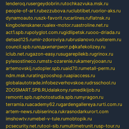
lenderoq.ru
sergeydobrin.ru
tochkazvuka.msk.ru
people-of-art.ru
bezzubova.ru
clubtibet.ru
orior-aks.ru
dynamoauto.ru
szk-favorit.ru
carlines.ru
flatnsk.ru
kingbolenskaner.ru
alex-motor.ru
astroline.net.ru
act1.spb.ru
polyglot.com.ru
gidlipetsk.ru
ooo-driada.ru
detsad125.ru
mir-zdoroviya.ru
bruslanovo.ru
siterem.ru
council.spb.ru
лодкипатриот.рф
kafekolizey.ru
iclub.net.ru
gazon-easy.ru
sugarepilekb.ru
grinox.ru
pylesostineco.ru
msts-ozarenie.ru
kameryjooan.ru
artemovskij.ru
dopler.spb.ru
aid70.ru
metall-perm.ru
ndm.msk.ru
ratingzooshop.ru
apiaccess.ru
globalautotrade.info
bezverhovskoe.ru
drsschool.ru
ZOOSMART.SPB.RU
dalakony.ru
medikijob.ru
remontt.spb.ru
photostudia.spb.ru
myragon.ru
terramia.ru
academy62.ru
gardengallereya.ru
rti.com.ru
artem-news.ru
biserinca.ru
krasnodarkurort.com
imshowtv.ru
mebel-v-tule.ru
mobtopik.ru
pcsecurity.net.ru
tool-sib.ru
multimetrunit.ru
sp-tour.ru