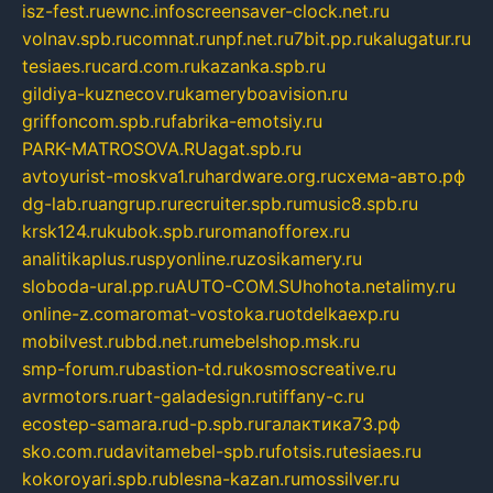
isz-fest.ru
ewnc.info
screensaver-clock.net.ru
volnav.spb.ru
comnat.ru
npf.net.ru
7bit.pp.ru
kalugatur.ru
tesiaes.ru
card.com.ru
kazanka.spb.ru
gildiya-kuznecov.ru
kameryboavision.ru
griffoncom.spb.ru
fabrika-emotsiy.ru
PARK-MATROSOVA.RU
agat.spb.ru
avtoyurist-moskva1.ru
hardware.org.ru
схема-авто.рф
dg-lab.ru
angrup.ru
recruiter.spb.ru
music8.spb.ru
krsk124.ru
kubok.spb.ru
romanofforex.ru
analitikaplus.ru
spyonline.ru
zosikamery.ru
sloboda-ural.pp.ru
AUTO-COM.SU
hohota.net
alimy.ru
online-z.com
aromat-vostoka.ru
otdelkaexp.ru
mobilvest.ru
bbd.net.ru
mebelshop.msk.ru
smp-forum.ru
bastion-td.ru
kosmoscreative.ru
avrmotors.ru
art-galadesign.ru
tiffany-c.ru
ecostep-samara.ru
d-p.spb.ru
галактика73.рф
sko.com.ru
davitamebel-spb.ru
fotsis.ru
tesiaes.ru
kokoroyari.spb.ru
blesna-kazan.ru
mossilver.ru