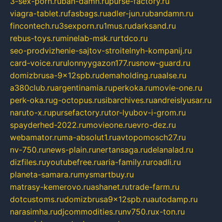
3-sex-porn.ru
ban-damn.ru
purse-factory.ru
viagra-tablet.ru
fasbags.ru
adler-jun.ru
bandamn.ru
fincontech.ru
3sexporn.ru
1mus.ru
darksand.ru
rebus-toys.ru
minelab-msk.ru
rtdco.ru
seo-prodvizhenie-sajtov-stroitelnyh-kompanij.ru
card-voice.ru
rulonnyygazon177.ru
snow-guard.ru
domizbrusa-9x12spb.ru
demaholding.ru
aalse.ru
a380club.ru
argentinamia.ru
perkoka.ru
movie-one.ru
perk-oka.ru
g-octopus.ru
sibarchives.ru
andreislyusar.ru
naruto-x.ru
pursefactory.ru
tor-lyubov-i-grom.ru
spayderhed-2022.ru
movieone.ru
evro-dez.ru
webamator.ru
ma-absolut1.ru
avtopomosch27.ru
nv-750.ru
news-plain.ru
nertansaga.ru
delanalad.ru
dizfiles.ru
youtubefree.ru
aria-family.ru
roadli.ru
planeta-samara.ru
mysmartbuy.ru
matrasy-kemerovo.ru
ashanet.ru
trade-farm.ru
dotcustoms.ru
domizbrusa9x12spb.ru
autodamp.ru
narasimha.ru
djcommodities.ru
nv750.ru
x-ton.ru