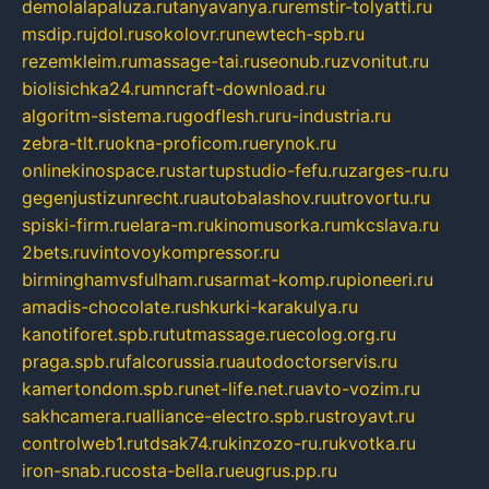
demolalapaluza.ru
tanyavanya.ru
remstir-tolyatti.ru
msdip.ru
jdol.ru
sokolovr.ru
newtech-spb.ru
rezemkleim.ru
massage-tai.ru
seonub.ru
zvonitut.ru
biolisichka24.ru
mncraft-download.ru
algoritm-sistema.ru
godflesh.ru
ru-industria.ru
zebra-tlt.ru
okna-proficom.ru
erynok.ru
onlinekinospace.ru
startupstudio-fefu.ru
zarges-ru.ru
gegenjustizunrecht.ru
autobalashov.ru
utrovortu.ru
spiski-firm.ru
elara-m.ru
kinomusorka.ru
mkcslava.ru
2bets.ru
vintovoykompressor.ru
birminghamvsfulham.ru
sarmat-komp.ru
pioneeri.ru
amadis-chocolate.ru
shkurki-karakulya.ru
kanotiforet.spb.ru
tutmassage.ru
ecolog.org.ru
praga.spb.ru
falcorussia.ru
autodoctorservis.ru
kamertondom.spb.ru
net-life.net.ru
avto-vozim.ru
sakhcamera.ru
alliance-electro.spb.ru
stroyavt.ru
controlweb1.ru
tdsak74.ru
kinzozo-ru.ru
kvotka.ru
iron-snab.ru
costa-bella.ru
eugrus.pp.ru