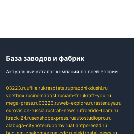
База заводов и фабрик
Актуальный каталог компаний по всей России
03223.ru
ufille.ru
krasotata.ru
prazdnikdushi.ru
veetbox.ru
cinemapost.ru
ciam-fr.ru
kraft-you.ru
mega-press.ru
03223.ru
web-explore.ru
rastenuya.ru
eurovision-russia.ru
strah-news.ru
freeride-team.ru
itrack-24.ru
sexshopexpress.ru
autostudiopro.ru
alabuga-cityhotel.ru
pornv.ru
atlantpereezd.ru
bud-em-znakomye.ru
a-cdc.ru
elektrostal-news.ru