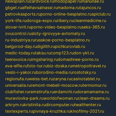
newsplain.ru
cardvoice.ru
modopaper.ru
manunae.ru
gbget.ru
alfeihavsalnassr.ru
madoma.ru
tajuncos.ru
petrovkasports.ru
porno-online-besplatno.ru
splclub.ru
york-life.ru
doroga-expo.ru
ribery.ru
cleanmedicine.ru
slovar-ivrit.ru
porno-video-besplatno.ru
seks-365.ru
ovucontrol.ru
sloty-igrovyye-avtomaty.ru
ru-industriya.ru
russkoe-porno-besplatno.ru
belgorod-day.ru
digilith.ru
pichkurovlab.ru
medic-today.ru
taksu.ru
comp123.ru
don-ykt.ru
teensvoice.ru
imgsharing.ru
domashnee-porno.ru
eva-elfie.ru
foto-tur.ru
biz-doska.ru
metropoltravel.ru
veslo-i-yakor.ru
borodino-media.ru
rostotsky.ru
regionufa.ru
weiss-bet.ru
zaryna.ru
casinotablet.ru
universalia.ru
remont-mebeli-moscow.ru
termomur.ru
clubfisher.ru
remstirufa.ru
erdamchi.ru
doramamama.ru
muraviovka-park.ru
worldofwoman.ru
clean-dreams.ru
arkrym.ru
kristinita.ru
dircomputer.ru
healthenter.ru
textexperts.ru
pivnaya-kruzhka.ru
kinofilmy-2021.ru