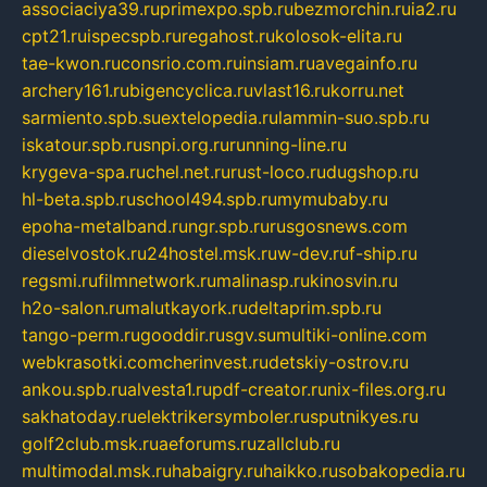
associaciya39.ru
primexpo.spb.ru
bezmorchin.ru
ia2.ru
cpt21.ru
ispecspb.ru
regahost.ru
kolosok-elita.ru
tae-kwon.ru
consrio.com.ru
insiam.ru
avegainfo.ru
archery161.ru
bigencyclica.ru
vlast16.ru
korru.net
sarmiento.spb.su
extelopedia.ru
lammin-suo.spb.ru
iskatour.spb.ru
snpi.org.ru
running-line.ru
krygeva-spa.ru
chel.net.ru
rust-loco.ru
dugshop.ru
hl-beta.spb.ru
school494.spb.ru
mymubaby.ru
epoha-metalband.ru
ngr.spb.ru
rusgosnews.com
dieselvostok.ru
24hostel.msk.ru
w-dev.ru
f-ship.ru
regsmi.ru
filmnetwork.ru
malinasp.ru
kinosvin.ru
h2o-salon.ru
malutkayork.ru
deltaprim.spb.ru
tango-perm.ru
gooddir.ru
sgv.su
multiki-online.com
webkrasotki.com
cherinvest.ru
detskiy-ostrov.ru
ankou.spb.ru
alvesta1.ru
pdf-creator.ru
nix-files.org.ru
sakhatoday.ru
elektrikersymboler.ru
sputnikyes.ru
golf2club.msk.ru
aeforums.ru
zallclub.ru
multimodal.msk.ru
habaigry.ru
haikko.ru
sobakopedia.ru