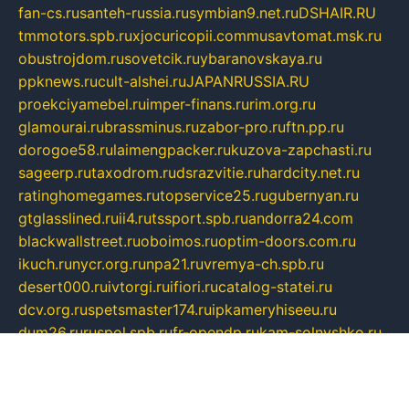
fan-cs.ru
santeh-russia.ru
symbian9.net.ru
DSHAIR.RU
tmmotors.spb.ru
xjocuricopii.com
musavtomat.msk.ru
obustrojdom.ru
sovetcik.ru
ybaranovskaya.ru
ppknews.ru
cult-alshei.ru
JAPANRUSSIA.RU
proekciyamebel.ru
imper-finans.ru
rim.org.ru
glamourai.ru
brassminus.ru
zabor-pro.ru
ftn.pp.ru
dorogoe58.ru
laimengpacker.ru
kuzova-zapchasti.ru
sageerp.ru
taxodrom.ru
dsrazvitie.ru
hardcity.net.ru
ratinghomegames.ru
topservice25.ru
gubernyan.ru
gtglasslined.ru
ii4.ru
tssport.spb.ru
andorra24.com
blackwallstreet.ru
oboimos.ru
optim-doors.com.ru
ikuch.ru
nycr.org.ru
npa21.ru
vremya-ch.spb.ru
desert000.ru
ivtorgi.ru
ifiori.ru
catalog-statei.ru
dcv.org.ru
spetsmaster174.ru
ipkameryhiseeu.ru
dum26.ru
ruspol.spb.ru
fr-opendp.ru
kam-solnyshko.ru
cheyenne-arapaho.ru
sevzapmetal.spb.ru
ted-lapidus.spb.ru
parasite-eliminator.ru
sigma-complete.ru
modernworld.ru
dama-moda.ru