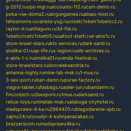
g-2012.ru
ops-mgr.ru
accounts-112.ru
csm-demo.ru
poka-vse-doma2.ru
airgungames.ru
allseo-host.ru
tehosmotre.ru
varieta-yug.ru
cricetc1xbetr1xbetcc2.ru
raytor-d.ru
atillagunn.ru
3d-file.ru
1xbeticricetc1xbetti5.ru
uafoot-statti.ru
e-abis1c.ru
store-brawl-stars.ru
kts-services.ru
dark-sand.ru
sindika-01.ru
sp-life.ru
x-legion.ru
sib-archives.ru
e-abis-1-c.ru
sindika01.ru
venda-festival.ru
store-brawlstars.ru
dooraleksandria.ru
antenna-highly.ru
mine-lab-msk.ru
1-mus.ru
3-sex-porn.ru
ban-damn.ru
purse-factory.ru
viagra-tablet.ru
fasbags.ru
adler-jun.ru
bandamn.ru
fincontech.ru
3sexporn.ru
1mus.ru
darksand.ru
rebus-toys.ru
minelab-msk.ru
alabuga-cityhotel.ru
medsprawo-4-ka.ru
2864420.ru
blagodarenie-spb.ru
zajmy24.ru
tovudyi-4-kuhnyanazakaz.ru
brazzerscom.ru
medsprawo4ka.ru