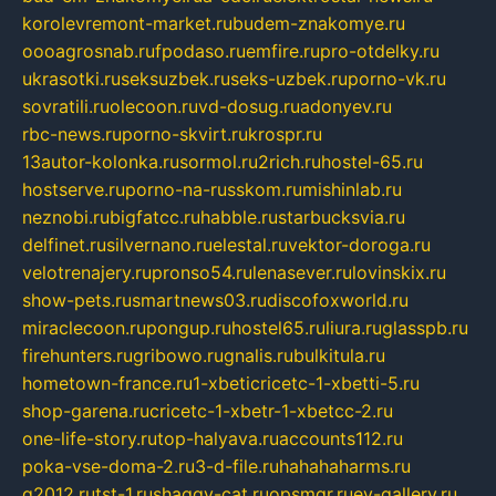
korolevremont-market.ru
budem-znakomye.ru
oooagrosnab.ru
fpodaso.ru
emfire.ru
pro-otdelky.ru
ukrasotki.ru
seksuzbek.ru
seks-uzbek.ru
porno-vk.ru
sovratili.ru
olecoon.ru
vd-dosug.ru
adonyev.ru
rbc-news.ru
porno-skvirt.ru
krospr.ru
13autor-kolonka.ru
sormol.ru
2rich.ru
hostel-65.ru
hostserve.ru
porno-na-russkom.ru
mishinlab.ru
neznobi.ru
bigfatcc.ru
habble.ru
starbucksvia.ru
delfinet.ru
silvernano.ru
elestal.ru
vektor-doroga.ru
velotrenajery.ru
pronso54.ru
lenasever.ru
lovinskix.ru
show-pets.ru
smartnews03.ru
discofoxworld.ru
miraclecoon.ru
pongup.ru
hostel65.ru
liura.ru
glasspb.ru
firehunters.ru
gribowo.ru
gnalis.ru
bulkitula.ru
hometown-france.ru
1-xbeticricetc-1-xbetti-5.ru
shop-garena.ru
cricetc-1-xbetr-1-xbetcc-2.ru
one-life-story.ru
top-halyava.ru
accounts112.ru
poka-vse-doma-2.ru
3-d-file.ru
hahahaharms.ru
g2012.ru
tst-1.ru
shaggy-cat.ru
opsmgr.ru
ev-gallery.ru