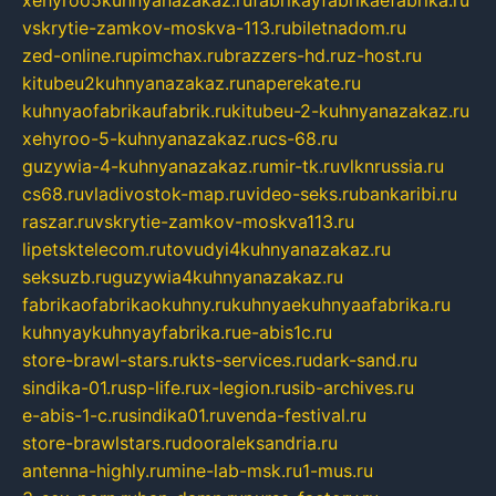
xehyroo5kuhnyanazakaz.ru
fabrikayfabrikaefabrika.ru
vskrytie-zamkov-moskva-113.ru
biletnadom.ru
zed-online.ru
pimchax.ru
brazzers-hd.ru
z-host.ru
kitubeu2kuhnyanazakaz.ru
naperekate.ru
kuhnyaofabrikaufabrik.ru
kitubeu-2-kuhnyanazakaz.ru
xehyroo-5-kuhnyanazakaz.ru
cs-68.ru
guzywia-4-kuhnyanazakaz.ru
mir-tk.ru
vlknrussia.ru
cs68.ru
vladivostok-map.ru
video-seks.ru
bankaribi.ru
raszar.ru
vskrytie-zamkov-moskva113.ru
lipetsktelecom.ru
tovudyi4kuhnyanazakaz.ru
seksuzb.ru
guzywia4kuhnyanazakaz.ru
fabrikaofabrikaokuhny.ru
kuhnyaekuhnyaafabrika.ru
kuhnyaykuhnyayfabrika.ru
e-abis1c.ru
store-brawl-stars.ru
kts-services.ru
dark-sand.ru
sindika-01.ru
sp-life.ru
x-legion.ru
sib-archives.ru
e-abis-1-c.ru
sindika01.ru
venda-festival.ru
store-brawlstars.ru
dooraleksandria.ru
antenna-highly.ru
mine-lab-msk.ru
1-mus.ru