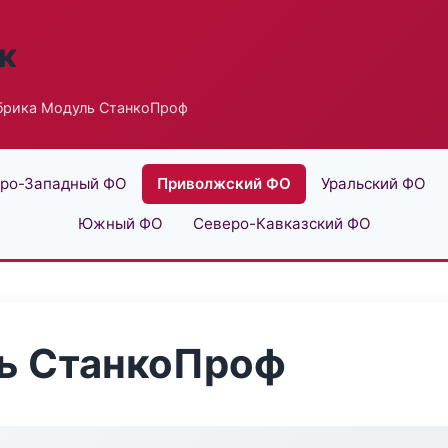
к
брика Модуль СтанкоПроф
ро-Западный ФО
Приволжский ФО
Уральский ФО
Южный ФО
Северо-Кавказский ФО
ь СтанкоПроф