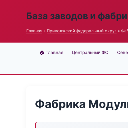
База заводов и фабри
Главная
»
Приволжский федеральный округ
» Фа
🏠 Главная
Центральный ФО
Севе
Фабрика Модул