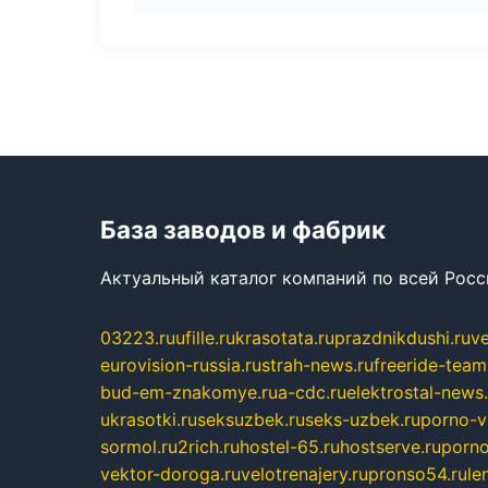
База заводов и фабрик
Актуальный каталог компаний по всей Рос
03223.ru
ufille.ru
krasotata.ru
prazdnikdushi.ru
v
eurovision-russia.ru
strah-news.ru
freeride-team
bud-em-znakomye.ru
a-cdc.ru
elektrostal-news.
ukrasotki.ru
seksuzbek.ru
seks-uzbek.ru
porno-v
sormol.ru
2rich.ru
hostel-65.ru
hostserve.ru
porno
vektor-doroga.ru
velotrenajery.ru
pronso54.ru
le