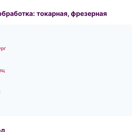
бработка: токарная, фрезерная
ург
ец
к
од