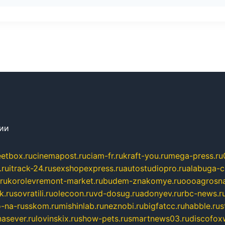
сии
eetbox.ru
cinemapost.ru
ciam-fr.ru
kraft-you.ru
mega-press.ru
.ru
itrack-24.ru
sexshopexpress.ru
autostudiopro.ru
alabuga-ci
ru
korolevremont-market.ru
budem-znakomye.ru
oooagrosna
k.ru
sovratili.ru
olecoon.ru
vd-dosug.ru
adonyev.ru
rbc-news.r
-na-russkom.ru
mishinlab.ru
neznobi.ru
bigfatcc.ru
habble.ru
s
nasever.ru
lovinskix.ru
show-pets.ru
smartnews03.ru
discofox