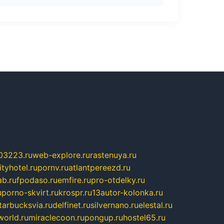
03223.ru
web-explore.ru
rastenuya.ru
tyhotel.ru
pornv.ru
atlantpereezd.ru
b.ru
fpodaso.ru
emfire.ru
pro-otdelky.ru
u
porno-skvirt.ru
krospr.ru
13autor-kolonka.ru
tarbucksvia.ru
delfinet.ru
silvernano.ru
elestal.ru
world.ru
miraclecoon.ru
pongup.ru
hostel65.ru