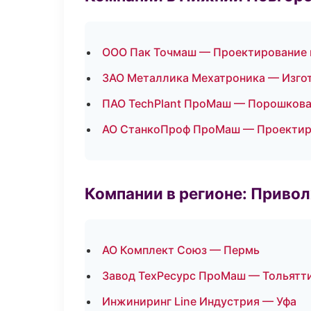
ООО Пак Точмаш — Проектирование и
ЗАО Металлика Мехатроника — Изгот
ПАО TechPlant ПроМаш — Порошкова
АО СтанкоПроф ПроМаш — Проектиро
Компании в регионе: Приво
АО Комплект Союз — Пермь
Завод ТехРесурс ПроМаш — Тольятт
Инжиниринг Line Индустрия — Уфа