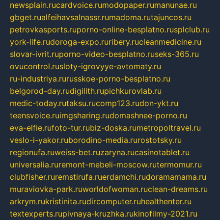
newsplain.ru
cardvoice.ru
modopaper.ru
manunae.ru
gbget.ru
alfeihavsalnassr.ru
madoma.ru
tajuncos.ru
petrovkasports.ru
porno-online-besplatno.ru
splclub.ru
york-life.ru
doroga-expo.ru
ribery.ru
cleanmedicine.ru
slovar-ivrit.ru
porno-video-besplatno.ru
seks-365.ru
ovucontrol.ru
sloty-igrovyye-avtomaty.ru
ru-industriya.ru
russkoe-porno-besplatno.ru
belgorod-day.ru
digilith.ru
pichkurovlab.ru
medic-today.ru
taksu.ru
comp123.ru
don-ykt.ru
teensvoice.ru
imgsharing.ru
domashnee-porno.ru
eva-elfie.ru
foto-tur.ru
biz-doska.ru
metropoltravel.ru
veslo-i-yakor.ru
borodino-media.ru
rostotsky.ru
regionufa.ru
weiss-bet.ru
zaryna.ru
casinotablet.ru
universalia.ru
remont-mebeli-moscow.ru
termomur.ru
clubfisher.ru
remstirufa.ru
erdamchi.ru
doramamama.ru
muraviovka-park.ru
worldofwoman.ru
clean-dreams.ru
arkrym.ru
kristinita.ru
dircomputer.ru
healthenter.ru
textexperts.ru
pivnaya-kruzhka.ru
kinofilmy-2021.ru