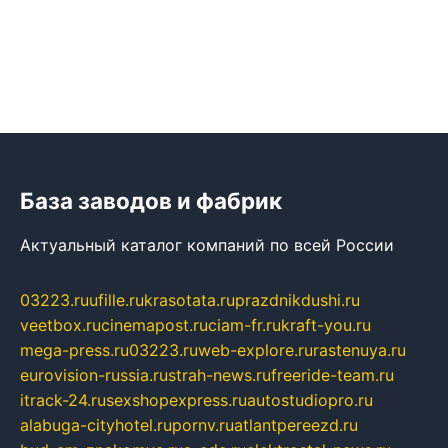
База заводов и фабрик
Актуальный каталог компаний по всей России
03223.ru
ufille.ru
krasotata.ru
prazdnikdushi.ru
veetbox.ru
cinemapost.ru
ciam-fr.ru
kraft-you.ru
mega-press.ru
03223.ru
web-explore.ru
rastenuya.ru
eurovision-russia.ru
strah-news.ru
freeride-team.ru
itrack-24.ru
sexshopexpress.ru
autostudiopro.ru
alabuga-cityhotel.ru
pornv.ru
atlantpereezd.ru