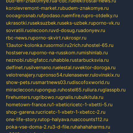
bud-em-znakomye.ru
a-cdc.ru
elektrostal-news.ru
korolevremont-market.ru
budem-znakomye.ru
oooagrosnab.ru
fpodaso.ru
emfire.ru
pro-otdelky.ru
ukrasotki.ru
seksuzbek.ru
seks-uzbek.ru
porno-vk.ru
sovratili.ru
olecoon.ru
vd-dosug.ru
adonyev.ru
rbc-news.ru
porno-skvirt.ru
krospr.ru
13autor-kolonka.ru
sormol.ru
2rich.ru
hostel-65.ru
hostserve.ru
porno-na-russkom.ru
mishinlab.ru
neznobi.ru
bigfatcc.ru
habble.ru
starbucksvia.ru
delfinet.ru
silvernano.ru
elestal.ru
vektor-doroga.ru
velotrenajery.ru
pronso54.ru
lenasever.ru
lovinskix.ru
show-pets.ru
smartnews03.ru
discofoxworld.ru
miraclecoon.ru
pongup.ru
hostel65.ru
liura.ru
glasspb.ru
firehunters.ru
gribowo.ru
gnalis.ru
bulkitula.ru
hometown-france.ru
1-xbeticricetc-1-xbetti-5.ru
shop-garena.ru
cricetc-1-xbetr-1-xbetcc-2.ru
one-life-story.ru
top-halyava.ru
accounts112.ru
poka-vse-doma-2.ru
3-d-file.ru
hahahaharms.ru