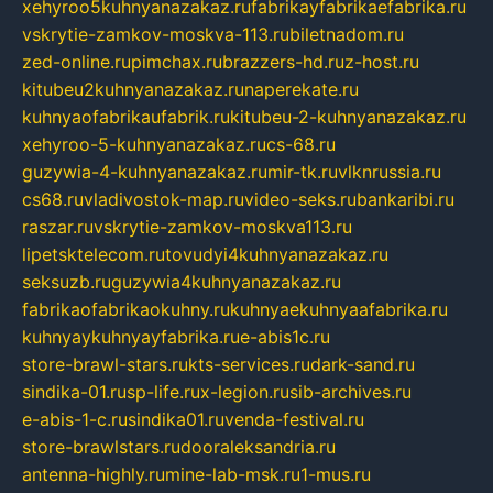
xehyroo5kuhnyanazakaz.ru
fabrikayfabrikaefabrika.ru
vskrytie-zamkov-moskva-113.ru
biletnadom.ru
zed-online.ru
pimchax.ru
brazzers-hd.ru
z-host.ru
kitubeu2kuhnyanazakaz.ru
naperekate.ru
kuhnyaofabrikaufabrik.ru
kitubeu-2-kuhnyanazakaz.ru
xehyroo-5-kuhnyanazakaz.ru
cs-68.ru
guzywia-4-kuhnyanazakaz.ru
mir-tk.ru
vlknrussia.ru
cs68.ru
vladivostok-map.ru
video-seks.ru
bankaribi.ru
raszar.ru
vskrytie-zamkov-moskva113.ru
lipetsktelecom.ru
tovudyi4kuhnyanazakaz.ru
seksuzb.ru
guzywia4kuhnyanazakaz.ru
fabrikaofabrikaokuhny.ru
kuhnyaekuhnyaafabrika.ru
kuhnyaykuhnyayfabrika.ru
e-abis1c.ru
store-brawl-stars.ru
kts-services.ru
dark-sand.ru
sindika-01.ru
sp-life.ru
x-legion.ru
sib-archives.ru
e-abis-1-c.ru
sindika01.ru
venda-festival.ru
store-brawlstars.ru
dooraleksandria.ru
antenna-highly.ru
mine-lab-msk.ru
1-mus.ru