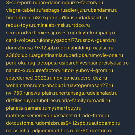
3-sex-porn.ru
ban-damn.ru
purse-factory.ru
viagra-tablet.ru
fasbags.ru
adler-jun.ru
bandamn.ru
fincontech.ru
3sexporn.ru
1mus.ru
darksand.ru
rebus-toys.ru
minelab-msk.ru
rtdco.ru
seo-prodvizhenie-sajtov-stroitelnyh-kompanij.ru
card-voice.ru
rulonnyygazon177.ru
snow-guard.ru
domizbrusa-9x12spb.ru
demaholding.ru
aalse.ru
a380club.ru
argentinamia.ru
perkoka.ru
movie-one.ru
perk-oka.ru
g-octopus.ru
sibarchives.ru
andreislyusar.ru
naruto-x.ru
pursefactory.ru
tor-lyubov-i-grom.ru
spayderhed-2022.ru
movieone.ru
evro-dez.ru
webamator.ru
ma-absolut1.ru
avtopomosch27.ru
nv-750.ru
news-plain.ru
nertansaga.ru
delanalad.ru
dizfiles.ru
youtubefree.ru
aria-family.ru
roadli.ru
planeta-samara.ru
mysmartbuy.ru
matrasy-kemerovo.ru
ashanet.ru
trade-farm.ru
dotcustoms.ru
domizbrusa9x12spb.ru
autodamp.ru
narasimha.ru
djcommodities.ru
nv750.ru
x-ton.ru