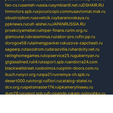
fan-cs.ru
santeh-russia.ru
symbian9.net.ru
DSHAIR.RU
tmmotors.spb.ru
xjocuricopii.com
musavtomat.msk.ru
obustrojdom.ru
sovetcik.ru
ybaranovskaya.ru
ppknews.ru
cult-alshei.ru
JAPANRUSSIA.RU
proekciyamebel.ru
imper-finans.ru
rim.org.ru
glamourai.ru
brassminus.ru
zabor-pro.ru
ftn.pp.ru
dorogoe58.ru
laimengpacker.ru
kuzova-zapchasti.ru
sageerp.ru
taxodrom.ru
dsrazvitie.ru
hardcity.net.ru
ratinghomegames.ru
topservice25.ru
gubernyan.ru
gtglasslined.ru
ii4.ru
tssport.spb.ru
andorra24.com
blackwallstreet.ru
oboimos.ru
optim-doors.com.ru
ikuch.ru
nycr.org.ru
npa21.ru
vremya-ch.spb.ru
desert000.ru
ivtorgi.ru
ifiori.ru
catalog-statei.ru
dcv.org.ru
spetsmaster174.ru
ipkameryhiseeu.ru
dum26.ru
ruspol.spb.ru
fr-opendp.ru
kam-solnyshko.ru
cheyenne-arapaho.ru
sevzapmetal.spb.ru
ted-lapidus.spb.ru
parasite-eliminator.ru
sigma-complete.ru
modernworld.ru
dama-moda.ru