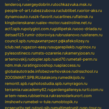
lenderoq.ru
sergeydobrin.ru
tochkazvuka.msk.ru
people-of-art.ru
bezzubova.ru
clubtibet.ru
orior-aks.ru
dynamoauto.ru
szk-favorit.ru
carlines.ru
flatnsk.ru
kingbolenskaner.ru
alex-motor.ru
astroline.net.ru
act1.spb.ru
polyglot.com.ru
gidlipetsk.ru
ooo-driada.ru
detsad125.ru
mir-zdoroviya.ru
bruslanovo.ru
siterem.ru
council.spb.ru
лодкипатриот.рф
kafekolizey.ru
iclub.net.ru
gazon-easy.ru
sugarepilekb.ru
grinox.ru
pylesostineco.ru
msts-ozarenie.ru
kameryjooan.ru
artemovskij.ru
dopler.spb.ru
aid70.ru
metall-perm.ru
ndm.msk.ru
ratingzooshop.ru
apiaccess.ru
globalautotrade.info
bezverhovskoe.ru
drsschool.ru
ZOOSMART.SPB.RU
dalakony.ru
medikijob.ru
remontt.spb.ru
photostudia.spb.ru
myragon.ru
terramia.ru
academy62.ru
gardengallereya.ru
rti.com.ru
artem-news.ru
biserinca.ru
krasnodarkurort.com
imshowtv.ru
mebel-v-tule.ru
mobtopik.ru
pcsecurity.net.ru
tool-sib.ru
multimetrunit.ru
sp-tour.ru