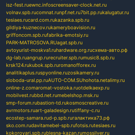
isz-fest.ru
ewnc.info
screensaver-clock.net.ru
volnav.spb.ru
comnat.ru
npf.net.ru
7bit.pp.ru
kalugatur.ru
tesiaes.ru
card.com.ru
kazanka.spb.ru
gildiya-kuznecov.ru
kameryboavision.ru
griffoncom.spb.ru
fabrika-emotsiy.ru
PARK-MATROSOVA.RU
agat.spb.ru
avtoyurist-moskva1.ru
hardware.org.ru
схема-авто.рф
dg-lab.ru
angrup.ru
recruiter.spb.ru
music8.spb.ru
krsk124.ru
kubok.spb.ru
romanofforex.ru
analitikaplus.ru
spyonline.ru
zosikamery.ru
sloboda-ural.pp.ru
AUTO-COM.SU
hohota.net
alimy.ru
online-z.com
aromat-vostoka.ru
otdelkaexp.ru
mobilvest.ru
bbd.net.ru
mebelshop.msk.ru
smp-forum.ru
bastion-td.ru
kosmoscreative.ru
avrmotors.ru
art-galadesign.ru
tiffany-c.ru
ecostep-samara.ru
d-p.spb.ru
галактика73.рф
sko.com.ru
davitamebel-spb.ru
fotsis.ru
tesiaes.ru
kokoroyari.spb.ru
blesna-kazan.ru
mossilver.ru