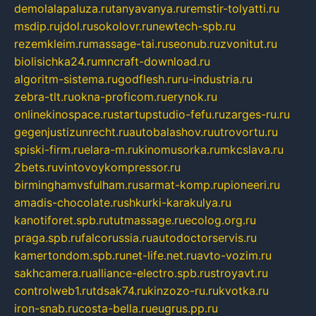
demolalapaluza.ru
tanyavanya.ru
remstir-tolyatti.ru
msdip.ru
jdol.ru
sokolovr.ru
newtech-spb.ru
rezemkleim.ru
massage-tai.ru
seonub.ru
zvonitut.ru
biolisichka24.ru
mncraft-download.ru
algoritm-sistema.ru
godflesh.ru
ru-industria.ru
zebra-tlt.ru
okna-proficom.ru
erynok.ru
onlinekinospace.ru
startupstudio-fefu.ru
zarges-ru.ru
gegenjustizunrecht.ru
autobalashov.ru
utrovortu.ru
spiski-firm.ru
elara-m.ru
kinomusorka.ru
mkcslava.ru
2bets.ru
vintovoykompressor.ru
birminghamvsfulham.ru
sarmat-komp.ru
pioneeri.ru
amadis-chocolate.ru
shkurki-karakulya.ru
kanotiforet.spb.ru
tutmassage.ru
ecolog.org.ru
praga.spb.ru
falcorussia.ru
autodoctorservis.ru
kamertondom.spb.ru
net-life.net.ru
avto-vozim.ru
sakhcamera.ru
alliance-electro.spb.ru
stroyavt.ru
controlweb1.ru
tdsak74.ru
kinzozo-ru.ru
kvotka.ru
iron-snab.ru
costa-bella.ru
eugrus.pp.ru