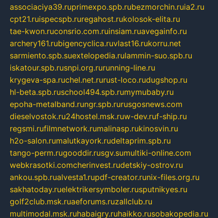
associaciya39.ru
primexpo.spb.ru
bezmorchin.ru
ia2.ru
cpt21.ru
ispecspb.ru
regahost.ru
kolosok-elita.ru
tae-kwon.ru
consrio.com.ru
insiam.ru
avegainfo.ru
archery161.ru
bigencyclica.ru
vlast16.ru
korru.net
sarmiento.spb.su
extelopedia.ru
lammin-suo.spb.ru
iskatour.spb.ru
snpi.org.ru
running-line.ru
krygeva-spa.ru
chel.net.ru
rust-loco.ru
dugshop.ru
hl-beta.spb.ru
school494.spb.ru
mymubaby.ru
epoha-metalband.ru
ngr.spb.ru
rusgosnews.com
dieselvostok.ru
24hostel.msk.ru
w-dev.ru
f-ship.ru
regsmi.ru
filmnetwork.ru
malinasp.ru
kinosvin.ru
h2o-salon.ru
malutkayork.ru
deltaprim.spb.ru
tango-perm.ru
gooddir.ru
sgv.su
multiki-online.com
webkrasotki.com
cherinvest.ru
detskiy-ostrov.ru
ankou.spb.ru
alvesta1.ru
pdf-creator.ru
nix-files.org.ru
sakhatoday.ru
elektrikersymboler.ru
sputnikyes.ru
golf2club.msk.ru
aeforums.ru
zallclub.ru
multimodal.msk.ru
habaigry.ru
haikko.ru
sobakopedia.ru