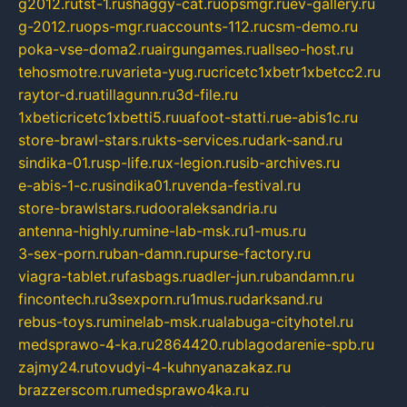
g2012.ru
tst-1.ru
shaggy-cat.ru
opsmgr.ru
ev-gallery.ru
g-2012.ru
ops-mgr.ru
accounts-112.ru
csm-demo.ru
poka-vse-doma2.ru
airgungames.ru
allseo-host.ru
tehosmotre.ru
varieta-yug.ru
cricetc1xbetr1xbetcc2.ru
raytor-d.ru
atillagunn.ru
3d-file.ru
1xbeticricetc1xbetti5.ru
uafoot-statti.ru
e-abis1c.ru
store-brawl-stars.ru
kts-services.ru
dark-sand.ru
sindika-01.ru
sp-life.ru
x-legion.ru
sib-archives.ru
e-abis-1-c.ru
sindika01.ru
venda-festival.ru
store-brawlstars.ru
dooraleksandria.ru
antenna-highly.ru
mine-lab-msk.ru
1-mus.ru
3-sex-porn.ru
ban-damn.ru
purse-factory.ru
viagra-tablet.ru
fasbags.ru
adler-jun.ru
bandamn.ru
fincontech.ru
3sexporn.ru
1mus.ru
darksand.ru
rebus-toys.ru
minelab-msk.ru
alabuga-cityhotel.ru
medsprawo-4-ka.ru
2864420.ru
blagodarenie-spb.ru
zajmy24.ru
tovudyi-4-kuhnyanazakaz.ru
brazzerscom.ru
medsprawo4ka.ru