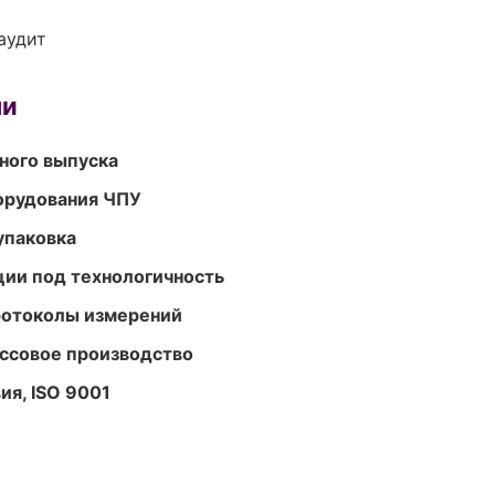
аудит
ми
ного выпуска
орудования ЧПУ
упаковка
ции под технологичность
ротоколы измерений
ассовое производство
ия, ISO 9001