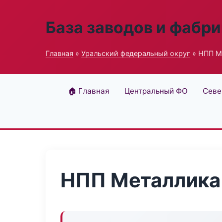
База заводов и фабри
Главная
»
Уральский федеральный округ
» НПП М
🏠 Главная
Центральный ФО
Севе
НПП Металлика