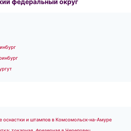
ский федеральный округ
инбург
еринбург
ургут
 оснастки и штампов в Комсомольск-на-Амуре
ка: токарная, фрезерная в Череповец