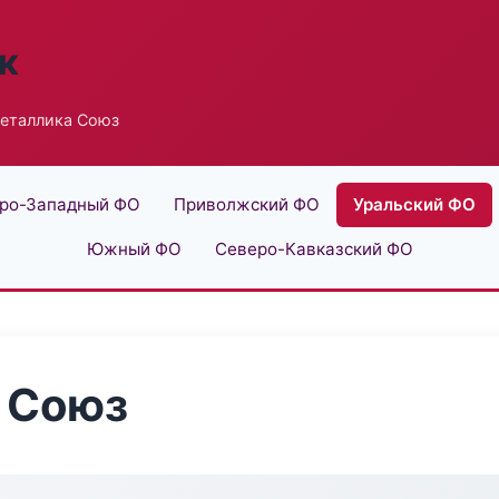
к
еталлика Союз
ро-Западный ФО
Приволжский ФО
Уральский ФО
Южный ФО
Северо-Кавказский ФО
 Союз