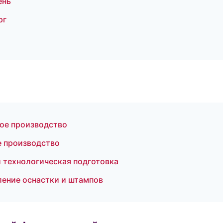
ень
рг
ное производство
е производство
 технологическая подготовка
ение оснастки и штампов