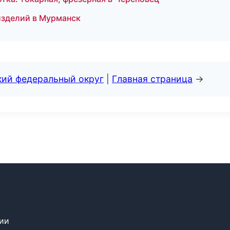
изделий в Мурманск
кий федеральный округ
|
Главная страница
→
сии