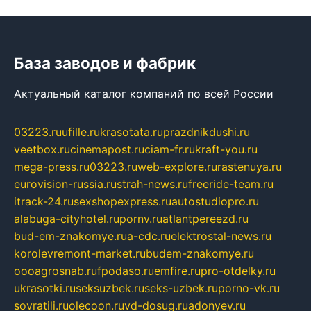
База заводов и фабрик
Актуальный каталог компаний по всей России
03223.ru
ufille.ru
krasotata.ru
prazdnikdushi.ru
veetbox.ru
cinemapost.ru
ciam-fr.ru
kraft-you.ru
mega-press.ru
03223.ru
web-explore.ru
rastenuya.ru
eurovision-russia.ru
strah-news.ru
freeride-team.ru
itrack-24.ru
sexshopexpress.ru
autostudiopro.ru
alabuga-cityhotel.ru
pornv.ru
atlantpereezd.ru
bud-em-znakomye.ru
a-cdc.ru
elektrostal-news.ru
korolevremont-market.ru
budem-znakomye.ru
oooagrosnab.ru
fpodaso.ru
emfire.ru
pro-otdelky.ru
ukrasotki.ru
seksuzbek.ru
seks-uzbek.ru
porno-vk.ru
sovratili.ru
olecoon.ru
vd-dosug.ru
adonyev.ru