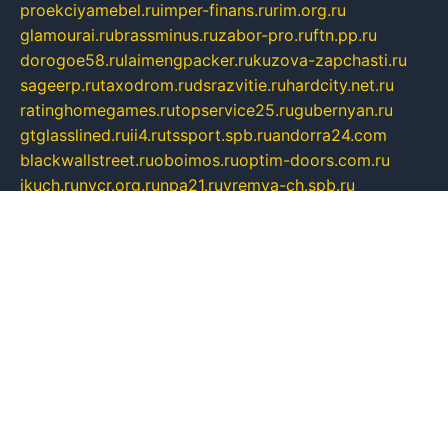
proekciyamebel.ru
imper-finans.ru
rim.org.ru
glamourai.ru
brassminus.ru
zabor-pro.ru
ftn.pp.ru
dorogoe58.ru
laimengpacker.ru
kuzova-zapchasti.ru
sageerp.ru
taxodrom.ru
dsrazvitie.ru
hardcity.net.ru
ratinghomegames.ru
topservice25.ru
gubernyan.ru
gtglasslined.ru
ii4.ru
tssport.spb.ru
andorra24.com
blackwallstreet.ru
oboimos.ru
optim-doors.com.ru
ikuch.ru
nycr.org.ru
npa21.ru
vremya-ch.spb.ru
desert000.ru
ivtorgi.ru
ifiori.ru
catalog-statei.ru
dcv.org.ru
spetsmaster174.ru
ipkameryhiseeu.ru
dum26.ru
ruspol.spb.ru
fr-opendp.ru
kam-solnyshko.ru
cheyenne-arapaho.ru
sevzapmetal.spb.ru
ted-lapidus.spb.ru
parasite-eliminator.ru
sigma-complete.ru
modernworld.ru
dama-moda.ru
eholot-group.ru
sk-nvkz.ru
DRONGOLD.RU
democratia2.ru
i-farmer.ru
mass-sport.org
jablonex.spb.ru
bookmess.ru
linkword.ru
refineua.com.ru
cs-spec.net.ru
altay-mebel.ru