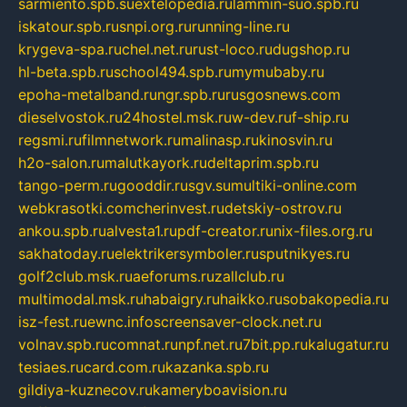
sarmiento.spb.su
extelopedia.ru
lammin-suo.spb.ru
iskatour.spb.ru
snpi.org.ru
running-line.ru
krygeva-spa.ru
chel.net.ru
rust-loco.ru
dugshop.ru
hl-beta.spb.ru
school494.spb.ru
mymubaby.ru
epoha-metalband.ru
ngr.spb.ru
rusgosnews.com
dieselvostok.ru
24hostel.msk.ru
w-dev.ru
f-ship.ru
regsmi.ru
filmnetwork.ru
malinasp.ru
kinosvin.ru
h2o-salon.ru
malutkayork.ru
deltaprim.spb.ru
tango-perm.ru
gooddir.ru
sgv.su
multiki-online.com
webkrasotki.com
cherinvest.ru
detskiy-ostrov.ru
ankou.spb.ru
alvesta1.ru
pdf-creator.ru
nix-files.org.ru
sakhatoday.ru
elektrikersymboler.ru
sputnikyes.ru
golf2club.msk.ru
aeforums.ru
zallclub.ru
multimodal.msk.ru
habaigry.ru
haikko.ru
sobakopedia.ru
isz-fest.ru
ewnc.info
screensaver-clock.net.ru
volnav.spb.ru
comnat.ru
npf.net.ru
7bit.pp.ru
kalugatur.ru
tesiaes.ru
card.com.ru
kazanka.spb.ru
gildiya-kuznecov.ru
kameryboavision.ru