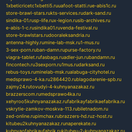
1xbeticricetc1xbetti5.ru
uafoot-statti.ru
e-abis1c.ru
store-brawl-stars.ru
kts-services.ru
dark-sand.ru
sindika-01.ru
sp-life.ru
x-legion.ru
sib-archives.ru
e-abis-1-c.ru
sindika01.ru
venda-festival.ru
store-brawlstars.ru
dooraleksandria.ru
antenna-highly.ru
mine-lab-msk.ru
1-mus.ru
3-sex-porn.ru
ban-damn.ru
purse-factory.ru
viagra-tablet.ru
fasbags.ru
adler-jun.ru
bandamn.ru
fincontech.ru
3sexporn.ru
1mus.ru
darksand.ru
rebus-toys.ru
minelab-msk.ru
alabuga-cityhotel.ru
medsprawo-4-ka.ru
2864420.ru
blagodarenie-spb.ru
zajmy24.ru
tovudyi-4-kuhnyanazakaz.ru
brazzerscom.ru
medsprawo4ka.ru
xehyroo5kuhnyanazakaz.ru
fabrikayfabrikaefabrika.ru
vskrytie-zamkov-moskva-113.ru
biletnadom.ru
zed-online.ru
pimchax.ru
brazzers-hd.ru
z-host.ru
kitubeu2kuhnyanazakaz.ru
naperekate.ru
kuhnyaofabrikaufabrik.ru
kitubeu-2-kuhnyanazakaz.ru