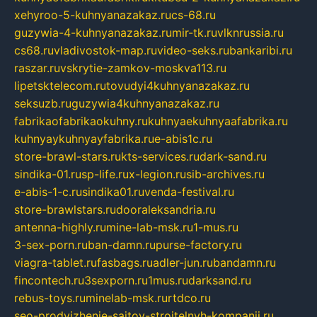
xehyroo-5-kuhnyanazakaz.ru
cs-68.ru
guzywia-4-kuhnyanazakaz.ru
mir-tk.ru
vlknrussia.ru
cs68.ru
vladivostok-map.ru
video-seks.ru
bankaribi.ru
raszar.ru
vskrytie-zamkov-moskva113.ru
lipetsktelecom.ru
tovudyi4kuhnyanazakaz.ru
seksuzb.ru
guzywia4kuhnyanazakaz.ru
fabrikaofabrikaokuhny.ru
kuhnyaekuhnyaafabrika.ru
kuhnyaykuhnyayfabrika.ru
e-abis1c.ru
store-brawl-stars.ru
kts-services.ru
dark-sand.ru
sindika-01.ru
sp-life.ru
x-legion.ru
sib-archives.ru
e-abis-1-c.ru
sindika01.ru
venda-festival.ru
store-brawlstars.ru
dooraleksandria.ru
antenna-highly.ru
mine-lab-msk.ru
1-mus.ru
3-sex-porn.ru
ban-damn.ru
purse-factory.ru
viagra-tablet.ru
fasbags.ru
adler-jun.ru
bandamn.ru
fincontech.ru
3sexporn.ru
1mus.ru
darksand.ru
rebus-toys.ru
minelab-msk.ru
rtdco.ru
seo-prodvizhenie-sajtov-stroitelnyh-kompanij.ru