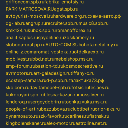
griffoncom.spb.ru
fabrika-emotsiy.ru
PARK-MATROSOVA.RU
agat.spb.ru
avtoyurist-moskva1.ru
hardware.org.ru
схема-авто.рф
dg-lab.ru
angrup.ru
recruiter.spb.ru
music8.spb.ru
krsk124.ru
kubok.spb.ru
romanofforex.ru
analitikaplus.ru
spyonline.ru
zosikamery.ru
sloboda-ural.pp.ru
AUTO-COM.SU
hohota.net
alimy.ru
online-z.com
aromat-vostoka.ru
otdelkaexp.ru
mobilvest.ru
bbd.net.ru
mebelshop.msk.ru
smp-forum.ru
bastion-td.ru
kosmoscreative.ru
avrmotors.ru
art-galadesign.ru
tiffany-c.ru
ecostep-samara.ru
d-p.spb.ru
галактика73.рф
sko.com.ru
davitamebel-spb.ru
fotsis.ru
tesiaes.ru
kokoroyari.spb.ru
blesna-kazan.ru
mossilver.ru
lenderoq.ru
sergeydobrin.ru
tochkazvuka.msk.ru
people-of-art.ru
bezzubova.ru
clubtibet.ru
orior-aks.ru
dynamoauto.ru
szk-favorit.ru
carlines.ru
flatnsk.ru
kingbolenskaner.ru
alex-motor.ru
astroline.net.ru