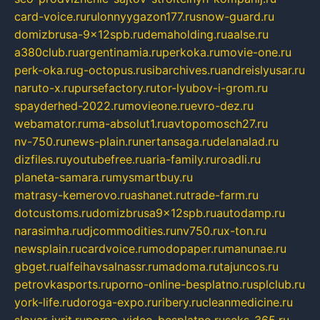
card-voice.ru
rulonnyygazon177.ru
snow-guard.ru
domizbrusa-9x12spb.ru
demaholding.ru
aalse.ru
a380club.ru
argentinamia.ru
perkoka.ru
movie-one.ru
perk-oka.ru
g-octopus.ru
sibarchives.ru
andreislyusar.ru
naruto-x.ru
pursefactory.ru
tor-lyubov-i-grom.ru
spayderhed-2022.ru
movieone.ru
evro-dez.ru
webamator.ru
ma-absolut1.ru
avtopomosch27.ru
nv-750.ru
news-plain.ru
nertansaga.ru
delanalad.ru
dizfiles.ru
youtubefree.ru
aria-family.ru
roadli.ru
planeta-samara.ru
mysmartbuy.ru
matrasy-kemerovo.ru
ashanet.ru
trade-farm.ru
dotcustoms.ru
domizbrusa9x12spb.ru
autodamp.ru
narasimha.ru
djcommodities.ru
nv750.ru
x-ton.ru
newsplain.ru
cardvoice.ru
modopaper.ru
manunae.ru
gbget.ru
alfeihavsalnassr.ru
madoma.ru
tajuncos.ru
petrovkasports.ru
porno-online-besplatno.ru
splclub.ru
york-life.ru
doroga-expo.ru
ribery.ru
cleanmedicine.ru
slovar-ivrit.ru
porno-video-besplatno.ru
seks-365.ru