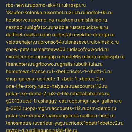
rbc-news.ru
porno-skvirt.ru
krospr.ru
13autor-kolonka.ru
sormol.ru
2rich.ru
hostel-65.ru
hostserve.ru
porno-na-russkom.ru
mishinlab.ru
neznobi.ru
bigfatcc.ru
habble.ru
starbucksvia.ru
delfinet.ru
silvernano.ru
elestal.ru
vektor-doroga.ru
velotrenajery.ru
pronso54.ru
lenasever.ru
lovinskix.ru
show-pets.ru
smartnews03.ru
discofoxworld.ru
miraclecoon.ru
pongup.ru
hostel65.ru
liura.ru
glasspb.ru
firehunters.ru
gribowo.ru
gnalis.ru
bulkitula.ru
hometown-france.ru
1-xbeticricetc-1-xbetti-5.ru
shop-garena.ru
cricetc-1-xbetr-1-xbetcc-2.ru
one-life-story.ru
top-halyava.ru
accounts112.ru
poka-vse-doma-2.ru
3-d-file.ru
hahahaharms.ru
g2012.ru
tst-1.ru
shaggy-cat.ru
opsmgr.ru
ev-gallery.ru
g-2012.ru
ops-mgr.ru
accounts-112.ru
csm-demo.ru
poka-vse-doma2.ru
airgungames.ru
allseo-host.ru
tehosmotre.ru
varieta-yug.ru
cricetc1xbetr1xbetcc2.ru
raytor-d.ru
atillagunn.ru
3d-file.ru