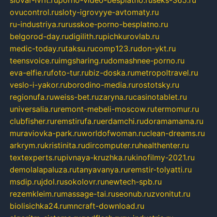
ovucontrol.ru
sloty-igrovyye-avtomaty.ru
ru-industriya.ru
russkoe-porno-besplatno.ru
belgorod-day.ru
digilith.ru
pichkurovlab.ru
medic-today.ru
taksu.ru
comp123.ru
don-ykt.ru
teensvoice.ru
imgsharing.ru
domashnee-porno.ru
eva-elfie.ru
foto-tur.ru
biz-doska.ru
metropoltravel.ru
veslo-i-yakor.ru
borodino-media.ru
rostotsky.ru
regionufa.ru
weiss-bet.ru
zaryna.ru
casinotablet.ru
universalia.ru
remont-mebeli-moscow.ru
termomur.ru
clubfisher.ru
remstirufa.ru
erdamchi.ru
doramamama.ru
muraviovka-park.ru
worldofwoman.ru
clean-dreams.ru
arkrym.ru
kristinita.ru
dircomputer.ru
healthenter.ru
textexperts.ru
pivnaya-kruzhka.ru
kinofilmy-2021.ru
demolalapaluza.ru
tanyavanya.ru
remstir-tolyatti.ru
msdip.ru
jdol.ru
sokolovr.ru
newtech-spb.ru
rezemkleim.ru
massage-tai.ru
seonub.ru
zvonitut.ru
biolisichka24.ru
mncraft-download.ru