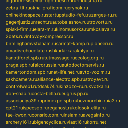
algoritm-sistema.ru
godflesh.ru
ru-industria.ru
zebra-tlt.ru
okna-proficom.ru
erynok.ru
onlinekinospace.ru
startupstudio-fefu.ru
zarges-ru.ru
gegenjustizunrecht.ru
autobalashov.ru
utrovortu.ru
spiski-firm.ru
elara-m.ru
kinomusorka.ru
mkcslava.ru
2bets.ru
vintovoykompressor.ru
birminghamvsfulham.ru
sarmat-komp.ru
pioneeri.ru
amadis-chocolate.ru
shkurki-karakulya.ru
kanotiforet.spb.ru
tutmassage.ru
ecolog.org.ru
praga.spb.ru
falcorussia.ru
autodoctorservis.ru
kamertondom.spb.ru
net-life.net.ru
avto-vozim.ru
sakhcamera.ru
alliance-electro.spb.ru
stroyavt.ru
controlweb1.ru
tdsak74.ru
kinzozo-ru.ru
kvotka.ru
iron-snab.ru
costa-bella.ru
eugrus.pp.ru
associaciya39.ru
primexpo.spb.ru
bezmorchin.ru
ia2.ru
cpt21.ru
ispecspb.ru
regahost.ru
kolosok-elita.ru
tae-kwon.ru
consrio.com.ru
insiam.ru
avegainfo.ru
archery161.ru
bigencyclica.ru
vlast16.ru
korru.net