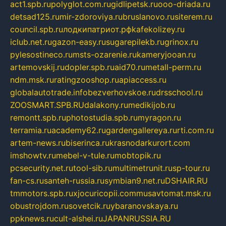
act1.spb.ru
polyglot.com.ru
gidlipetsk.ru
ooo-driada.ru
detsad125.ru
mir-zdoroviya.ru
bruslanovo.ru
siterem.ru
council.spb.ru
лодкипатриот.рф
kafekolizey.ru
iclub.net.ru
gazon-easy.ru
sugarepilekb.ru
grinox.ru
pylesostineco.ru
msts-ozarenie.ru
kameryjooan.ru
artemovskij.ru
dopler.spb.ru
aid70.ru
metall-perm.ru
ndm.msk.ru
ratingzooshop.ru
apiaccess.ru
globalautotrade.info
bezverhovskoe.ru
drsschool.ru
ZOOSMART.SPB.RU
dalakony.ru
medikijob.ru
remontt.spb.ru
photostudia.spb.ru
myragon.ru
terramia.ru
academy62.ru
gardengallereya.ru
rti.com.ru
artem-news.ru
biserinca.ru
krasnodarkurort.com
imshowtv.ru
mebel-v-tule.ru
mobtopik.ru
pcsecurity.net.ru
tool-sib.ru
multimetrunit.ru
sp-tour.ru
fan-cs.ru
santeh-russia.ru
symbian9.net.ru
DSHAIR.RU
tmmotors.spb.ru
xjocuricopii.com
musavtomat.msk.ru
obustrojdom.ru
sovetcik.ru
ybaranovskaya.ru
ppknews.ru
cult-alshei.ru
JAPANRUSSIA.RU