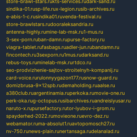
store-brawl-stars.ru
kts-services.ru
dark-sand.ru
sindika-01.ru
sp-life.ru
x-legion.ru
sib-archives.ru
e-abis-1-c.ru
sindika01.ru
venda-festival.ru
store-brawlstars.ru
dooraleksandria.ru
antenna-highly.ru
mine-lab-msk.ru
1-mus.ru
3-sex-porn.ru
ban-damn.ru
purse-factory.ru
viagra-tablet.ru
fasbags.ru
adler-jun.ru
bandamn.ru
fincontech.ru
3sexporn.ru
1mus.ru
darksand.ru
rebus-toys.ru
minelab-msk.ru
rtdco.ru
seo-prodvizhenie-sajtov-stroitelnyh-kompanij.ru
card-voice.ru
rulonnyygazon177.ru
snow-guard.ru
domizbrusa-9x12spb.ru
demaholding.ru
aalse.ru
a380club.ru
argentinamia.ru
perkoka.ru
movie-one.ru
perk-oka.ru
g-octopus.ru
sibarchives.ru
andreislyusar.ru
naruto-x.ru
pursefactory.ru
tor-lyubov-i-grom.ru
spayderhed-2022.ru
movieone.ru
evro-dez.ru
webamator.ru
ma-absolut1.ru
avtopomosch27.ru
nv-750.ru
news-plain.ru
nertansaga.ru
delanalad.ru