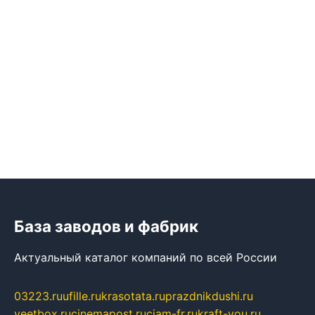
База заводов и фабрик
Актуальный каталог компаний по всей России
03223.ru
ufille.ru
krasotata.ru
prazdnikdushi.ru
veetbox.ru
cinemapost.ru
ciam-fr.ru
kraft-you.ru