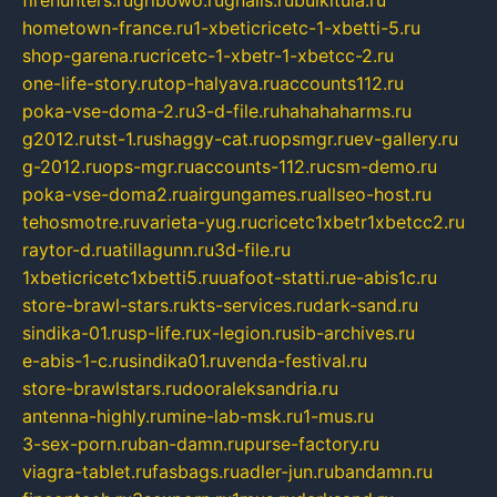
hometown-france.ru
1-xbeticricetc-1-xbetti-5.ru
shop-garena.ru
cricetc-1-xbetr-1-xbetcc-2.ru
one-life-story.ru
top-halyava.ru
accounts112.ru
poka-vse-doma-2.ru
3-d-file.ru
hahahaharms.ru
g2012.ru
tst-1.ru
shaggy-cat.ru
opsmgr.ru
ev-gallery.ru
g-2012.ru
ops-mgr.ru
accounts-112.ru
csm-demo.ru
poka-vse-doma2.ru
airgungames.ru
allseo-host.ru
tehosmotre.ru
varieta-yug.ru
cricetc1xbetr1xbetcc2.ru
raytor-d.ru
atillagunn.ru
3d-file.ru
1xbeticricetc1xbetti5.ru
uafoot-statti.ru
e-abis1c.ru
store-brawl-stars.ru
kts-services.ru
dark-sand.ru
sindika-01.ru
sp-life.ru
x-legion.ru
sib-archives.ru
e-abis-1-c.ru
sindika01.ru
venda-festival.ru
store-brawlstars.ru
dooraleksandria.ru
antenna-highly.ru
mine-lab-msk.ru
1-mus.ru
3-sex-porn.ru
ban-damn.ru
purse-factory.ru
viagra-tablet.ru
fasbags.ru
adler-jun.ru
bandamn.ru