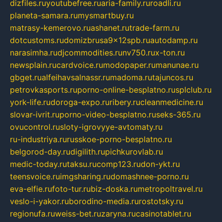
dizfiles.ru
youtubefree.ru
aria-family.ru
roadli.ru
planeta-samara.ru
mysmartbuy.ru
matrasy-kemerovo.ru
ashanet.ru
trade-farm.ru
dotcustoms.ru
domizbrusa9x12spb.ru
autodamp.ru
narasimha.ru
djcommodities.ru
nv750.ru
x-ton.ru
newsplain.ru
cardvoice.ru
modopaper.ru
manunae.ru
gbget.ru
alfeihavsalnassr.ru
madoma.ru
tajuncos.ru
petrovkasports.ru
porno-online-besplatno.ru
splclub.ru
york-life.ru
doroga-expo.ru
ribery.ru
cleanmedicine.ru
slovar-ivrit.ru
porno-video-besplatno.ru
seks-365.ru
ovucontrol.ru
sloty-igrovyye-avtomaty.ru
ru-industriya.ru
russkoe-porno-besplatno.ru
belgorod-day.ru
digilith.ru
pichkurovlab.ru
medic-today.ru
taksu.ru
comp123.ru
don-ykt.ru
teensvoice.ru
imgsharing.ru
domashnee-porno.ru
eva-elfie.ru
foto-tur.ru
biz-doska.ru
metropoltravel.ru
veslo-i-yakor.ru
borodino-media.ru
rostotsky.ru
regionufa.ru
weiss-bet.ru
zaryna.ru
casinotablet.ru