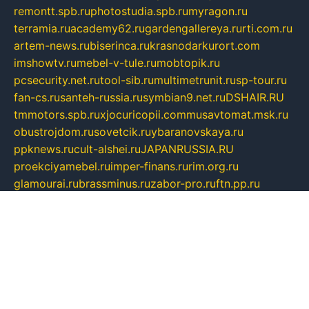
remontt.spb.ru
photostudia.spb.ru
myragon.ru
terramia.ru
academy62.ru
gardengallereya.ru
rti.com.ru
artem-news.ru
biserinca.ru
krasnodarkurort.com
imshowtv.ru
mebel-v-tule.ru
mobtopik.ru
pcsecurity.net.ru
tool-sib.ru
multimetrunit.ru
sp-tour.ru
fan-cs.ru
santeh-russia.ru
symbian9.net.ru
DSHAIR.RU
tmmotors.spb.ru
xjocuricopii.com
musavtomat.msk.ru
obustrojdom.ru
sovetcik.ru
ybaranovskaya.ru
ppknews.ru
cult-alshei.ru
JAPANRUSSIA.RU
proekciyamebel.ru
imper-finans.ru
rim.org.ru
glamourai.ru
brassminus.ru
zabor-pro.ru
ftn.pp.ru
dorogoe58.ru
laimengpacker.ru
kuzova-zapchasti.ru
sageerp.ru
taxodrom.ru
dsrazvitie.ru
hardcity.net.ru
ratinghomegames.ru
topservice25.ru
gubernyan.ru
gtglasslined.ru
ii4.ru
tssport.spb.ru
andorra24.com
blackwallstreet.ru
oboimos.ru
optim-doors.com.ru
ikuch.ru
nycr.org.ru
npa21.ru
vremya-ch.spb.ru
desert000.ru
ivtorgi.ru
ifiori.ru
catalog-statei.ru