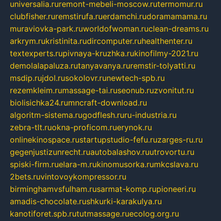
universalia.ru
remont-mebeli-moscow.ru
termomur.ru
clubfisher.ru
remstirufa.ru
erdamchi.ru
doramamama.ru
muraviovka-park.ru
worldofwoman.ru
clean-dreams.ru
arkrym.ru
kristinita.ru
dircomputer.ru
healthenter.ru
textexperts.ru
pivnaya-kruzhka.ru
kinofilmy-2021.ru
demolalapaluza.ru
tanyavanya.ru
remstir-tolyatti.ru
msdip.ru
jdol.ru
sokolovr.ru
newtech-spb.ru
rezemkleim.ru
massage-tai.ru
seonub.ru
zvonitut.ru
biolisichka24.ru
mncraft-download.ru
algoritm-sistema.ru
godflesh.ru
ru-industria.ru
zebra-tlt.ru
okna-proficom.ru
erynok.ru
onlinekinospace.ru
startupstudio-fefu.ru
zarges-ru.ru
gegenjustizunrecht.ru
autobalashov.ru
utrovortu.ru
spiski-firm.ru
elara-m.ru
kinomusorka.ru
mkcslava.ru
2bets.ru
vintovoykompressor.ru
birminghamvsfulham.ru
sarmat-komp.ru
pioneeri.ru
amadis-chocolate.ru
shkurki-karakulya.ru
kanotiforet.spb.ru
tutmassage.ru
ecolog.org.ru