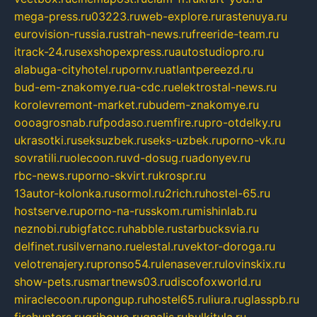
mega-press.ru
03223.ru
web-explore.ru
rastenuya.ru
eurovision-russia.ru
strah-news.ru
freeride-team.ru
itrack-24.ru
sexshopexpress.ru
autostudiopro.ru
alabuga-cityhotel.ru
pornv.ru
atlantpereezd.ru
bud-em-znakomye.ru
a-cdc.ru
elektrostal-news.ru
korolevremont-market.ru
budem-znakomye.ru
oooagrosnab.ru
fpodaso.ru
emfire.ru
pro-otdelky.ru
ukrasotki.ru
seksuzbek.ru
seks-uzbek.ru
porno-vk.ru
sovratili.ru
olecoon.ru
vd-dosug.ru
adonyev.ru
rbc-news.ru
porno-skvirt.ru
krospr.ru
13autor-kolonka.ru
sormol.ru
2rich.ru
hostel-65.ru
hostserve.ru
porno-na-russkom.ru
mishinlab.ru
neznobi.ru
bigfatcc.ru
habble.ru
starbucksvia.ru
delfinet.ru
silvernano.ru
elestal.ru
vektor-doroga.ru
velotrenajery.ru
pronso54.ru
lenasever.ru
lovinskix.ru
show-pets.ru
smartnews03.ru
discofoxworld.ru
miraclecoon.ru
pongup.ru
hostel65.ru
liura.ru
glasspb.ru
firehunters.ru
gribowo.ru
gnalis.ru
bulkitula.ru