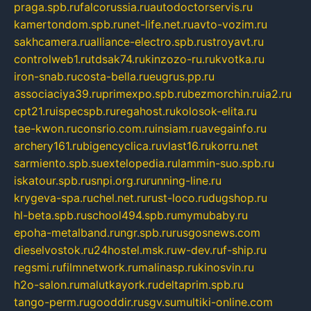
praga.spb.ru
falcorussia.ru
autodoctorservis.ru
kamertondom.spb.ru
net-life.net.ru
avto-vozim.ru
sakhcamera.ru
alliance-electro.spb.ru
stroyavt.ru
controlweb1.ru
tdsak74.ru
kinzozo-ru.ru
kvotka.ru
iron-snab.ru
costa-bella.ru
eugrus.pp.ru
associaciya39.ru
primexpo.spb.ru
bezmorchin.ru
ia2.ru
cpt21.ru
ispecspb.ru
regahost.ru
kolosok-elita.ru
tae-kwon.ru
consrio.com.ru
insiam.ru
avegainfo.ru
archery161.ru
bigencyclica.ru
vlast16.ru
korru.net
sarmiento.spb.su
extelopedia.ru
lammin-suo.spb.ru
iskatour.spb.ru
snpi.org.ru
running-line.ru
krygeva-spa.ru
chel.net.ru
rust-loco.ru
dugshop.ru
hl-beta.spb.ru
school494.spb.ru
mymubaby.ru
epoha-metalband.ru
ngr.spb.ru
rusgosnews.com
dieselvostok.ru
24hostel.msk.ru
w-dev.ru
f-ship.ru
regsmi.ru
filmnetwork.ru
malinasp.ru
kinosvin.ru
h2o-salon.ru
malutkayork.ru
deltaprim.spb.ru
tango-perm.ru
gooddir.ru
sgv.su
multiki-online.com