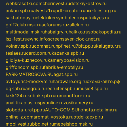
webkrasotki.com
cherinvest.ru
detskiy-ostrov.ru
ankou.spb.ru
alvesta1.ru
pdf-creator.ru
nix-files.org.ru
sakhatoday.ru
elektrikersymboler.ru
sputnikyes.ru
golf2club.msk.ru
aeforums.ru
zallclub.ru
multimodal.msk.ru
habaigry.ru
haikko.ru
sobakopedia.ru
isz-fest.ru
ewnc.info
screensaver-clock.net.ru
volnav.spb.ru
comnat.ru
npf.net.ru
7bit.pp.ru
kalugatur.ru
tesiaes.ru
card.com.ru
kazanka.spb.ru
gildiya-kuznecov.ru
kameryboavision.ru
griffoncom.spb.ru
fabrika-emotsiy.ru
PARK-MATROSOVA.RU
agat.spb.ru
avtoyurist-moskva1.ru
hardware.org.ru
схема-авто.рф
dg-lab.ru
angrup.ru
recruiter.spb.ru
music8.spb.ru
krsk124.ru
kubok.spb.ru
romanofforex.ru
analitikaplus.ru
spyonline.ru
zosikamery.ru
sloboda-ural.pp.ru
AUTO-COM.SU
hohota.net
alimy.ru
online-z.com
aromat-vostoka.ru
otdelkaexp.ru
mobilvest.ru
bbd.net.ru
mebelshop.msk.ru