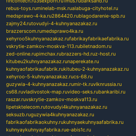
fincontech.ru
3sexporn.ru
1mus.ru
darksand.ru
rebus-toys.ru
minelab-msk.ru
alabuga-cityhotel.ru
medsprawo-4-ka.ru
2864420.ru
blagodarenie-spb.ru
zajmy24.ru
tovudyi-4-kuhnyanazakaz.ru
brazzerscom.ru
medsprawo4ka.ru
xehyroo5kuhnyanazakaz.ru
fabrikayfabrikaefabrika.ru
vskrytie-zamkov-moskva-113.ru
biletnadom.ru
zed-online.ru
pimchax.ru
brazzers-hd.ru
z-host.ru
kitubeu2kuhnyanazakaz.ru
naperekate.ru
kuhnyaofabrikaufabrik.ru
kitubeu-2-kuhnyanazakaz.ru
xehyroo-5-kuhnyanazakaz.ru
cs-68.ru
guzywia-4-kuhnyanazakaz.ru
mir-tk.ru
vlknrussia.ru
cs68.ru
vladivostok-map.ru
video-seks.ru
bankaribi.ru
raszar.ru
vskrytie-zamkov-moskva113.ru
lipetsktelecom.ru
tovudyi4kuhnyanazakaz.ru
seksuzb.ru
guzywia4kuhnyanazakaz.ru
fabrikaofabrikaokuhny.ru
kuhnyaekuhnyaafabrika.ru
kuhnyaykuhnyayfabrika.ru
e-abis1c.ru