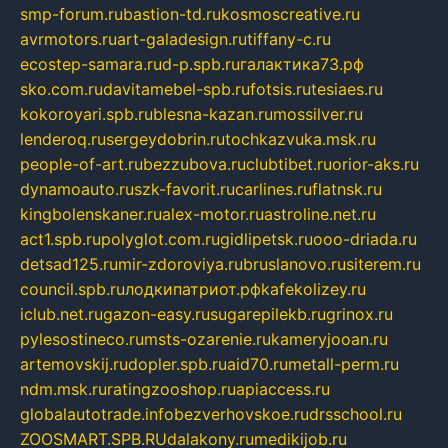
smp-forum.ru
bastion-td.ru
kosmoscreative.ru
avrmotors.ru
art-galadesign.ru
tiffany-c.ru
ecostep-samara.ru
d-p.spb.ru
галактика73.рф
sko.com.ru
davitamebel-spb.ru
fotsis.ru
tesiaes.ru
kokoroyari.spb.ru
blesna-kazan.ru
mossilver.ru
lenderoq.ru
sergeydobrin.ru
tochkazvuka.msk.ru
people-of-art.ru
bezzubova.ru
clubtibet.ru
orior-aks.ru
dynamoauto.ru
szk-favorit.ru
carlines.ru
flatnsk.ru
kingbolenskaner.ru
alex-motor.ru
astroline.net.ru
act1.spb.ru
polyglot.com.ru
gidlipetsk.ru
ooo-driada.ru
detsad125.ru
mir-zdoroviya.ru
bruslanovo.ru
siterem.ru
council.spb.ru
лодкипатриот.рф
kafekolizey.ru
iclub.net.ru
gazon-easy.ru
sugarepilekb.ru
grinox.ru
pylesostineco.ru
msts-ozarenie.ru
kameryjooan.ru
artemovskij.ru
dopler.spb.ru
aid70.ru
metall-perm.ru
ndm.msk.ru
ratingzooshop.ru
apiaccess.ru
globalautotrade.info
bezverhovskoe.ru
drsschool.ru
ZOOSMART.SPB.RU
dalakony.ru
medikijob.ru